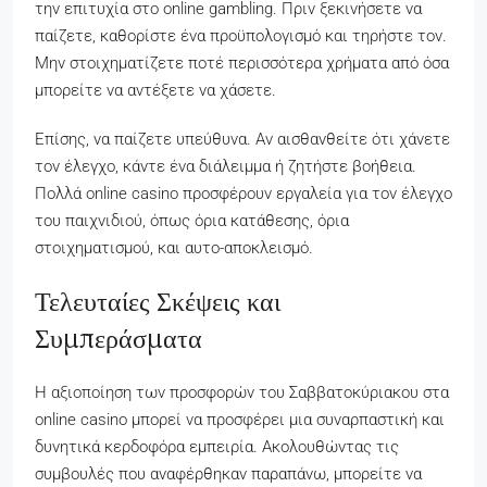
την επιτυχία στο online gambling. Πριν ξεκινήσετε να
παίζετε, καθορίστε ένα προϋπολογισμό και τηρήστε τον.
Μην στοιχηματίζετε ποτέ περισσότερα χρήματα από όσα
μπορείτε να αντέξετε να χάσετε.
Επίσης, να παίζετε υπεύθυνα. Αν αισθανθείτε ότι χάνετε
τον έλεγχο, κάντε ένα διάλειμμα ή ζητήστε βοήθεια.
Πολλά online casino προσφέρουν εργαλεία για τον έλεγχο
του παιχνιδιού, όπως όρια κατάθεσης, όρια
στοιχηματισμού, και αυτο-αποκλεισμό.
Τελευταίες Σκέψεις και
Συμπεράσματα
Η αξιοποίηση των προσφορών του Σαββατοκύριακου στα
online casino μπορεί να προσφέρει μια συναρπαστική και
δυνητικά κερδοφόρα εμπειρία. Ακολουθώντας τις
συμβουλές που αναφέρθηκαν παραπάνω, μπορείτε να