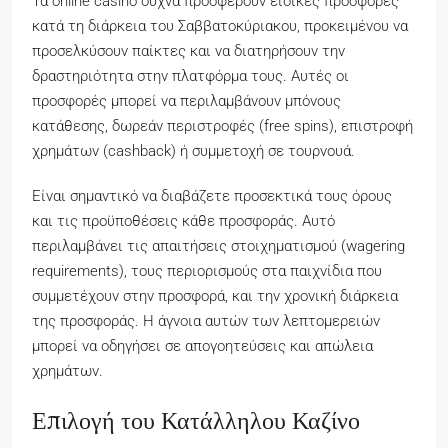
Τα online casino συχνά προσφέρουν ειδικές προσφορές
κατά τη διάρκεια του Σαββατοκύριακου, προκειμένου να
προσελκύσουν παίκτες και να διατηρήσουν την
δραστηριότητα στην πλατφόρμα τους. Αυτές οι
προσφορές μπορεί να περιλαμβάνουν μπόνους
κατάθεσης, δωρεάν περιστροφές (free spins), επιστροφή
χρημάτων (cashback) ή συμμετοχή σε τουρνουά.
Είναι σημαντικό να διαβάζετε προσεκτικά τους όρους
και τις προϋποθέσεις κάθε προσφοράς. Αυτό
περιλαμβάνει τις απαιτήσεις στοιχηματισμού (wagering
requirements), τους περιορισμούς στα παιχνίδια που
συμμετέχουν στην προσφορά, και την χρονική διάρκεια
της προσφοράς. Η άγνοια αυτών των λεπτομερειών
μπορεί να οδηγήσει σε απογοητεύσεις και απώλεια
χρημάτων.
Επιλογή του Κατάλληλου Καζίνο