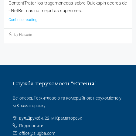
ContentTratar los tragamonedas sobre Quickspin acerca de
- NetBet casino mejorLas superiores...
Continue reading
by Наталія
Служба нерухомості “Євгенія”
Всі опереції с житловою та комерційною нерухомістю у
м.Краматорську
вул.Дружби, 22, м.Краматорськ
Подзвонити
office@slugba.com