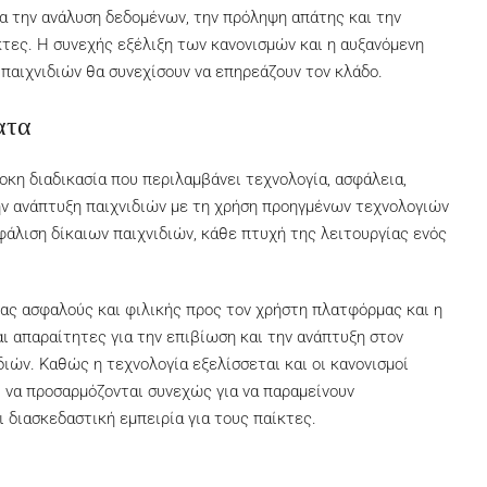
ια την ανάλυση δεδομένων, την πρόληψη απάτης και την
ες. Η συνεχής εξέλιξη των κανονισμών και η αυξανόμενη
παιχνιδιών θα συνεχίσουν να επηρεάζουν τον κλάδο.
ατα
λοκη διαδικασία που περιλαμβάνει τεχνολογία, ασφάλεια,
την ανάπτυξη παιχνιδιών με τη χρήση προηγμένων τεχνολογιών
φάλιση δίκαιων παιχνιδιών, κάθε πτυχή της λειτουργίας ενός
ας ασφαλούς και φιλικής προς τον χρήστη πλατφόρμας και η
ι απαραίτητες για την επιβίωση και την ανάπτυξη στον
ιών. Καθώς η τεχνολογία εξελίσσεται και οι κανονισμοί
ει να προσαρμόζονται συνεχώς για να παραμείνουν
 διασκεδαστική εμπειρία για τους παίκτες.