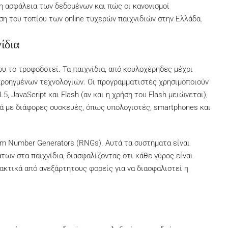
 η ασφάλεια των δεδομένων και πώς οι κανονισμοί
ση του τοπίου των online τυχερών παιχνιδιών στην Ελλάδα.
ίδια
που το τροφοδοτεί. Τα παιχνίδια, από κουλοχέρηδες μέχρι
 προηγμένων τεχνολογιών. Οι προγραμματιστές χρησιμοποιούν
JavaScript και Flash (αν και η χρήση του Flash μειώνεται),
τά με διάφορες συσκευές, όπως υπολογιστές, smartphones και
om Number Generators (RNGs). Αυτά τα συστήματα είναι
ων στα παιχνίδια, διασφαλίζοντας ότι κάθε γύρος είναι
ακτικά από ανεξάρτητους φορείς για να διασφαλιστεί η