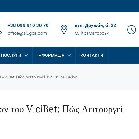
+38 099 910 30 70
вул. Дружби, б. 22
office@slugba.com
м. Краматорськ
ПОСЛУГИ
ІНФОРМАЦІЯ
КОНТАКТИ
ViciBet: Πώς Λειτουργεί ένα Online Καζίνο
ν του ViciBet: Πώς Λειτουργεί