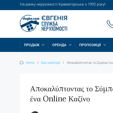
На ринку нерухомості Краматорська з 1992 року!
ПРОДАЖ
ОРЕНДА
ПРОПОЗИЦІЇ
Home
Без категорії
Αποκαλύπτοντας το Σύμπαν του 
Αποκαλύπτοντας το Σύμπα
ένα Online Καζίνο