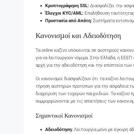
Κρυπτογράφηση SSL:
Διασφαλίζει την ασφα
Έλεγχοι KYC/AML:
Επαλήθευση ταυτότητας 
Προστασία από Απάτη:
Συστήματα εντοπισμ
Κανονισμοί και Αδειοδότηση
Τα online καζίνο υπόκεινται σε αυστηρούς κανον
για να λειτουργούν νόμιμα. Στην Ελλάδα, η ΕΕΕΠ
αρχή για την αδειοδότηση και την εποπτεία των 
Οι κανονισμοί διασφαλίζουν ότι τα καζίνο λειτου
τήρηση αυστηρών προτύπων για την ασφάλεια τω
διαχείριση των τυχερών παιχνιδιών. Τα καζίνο π
συμμορφώνονται με τις απαιτήσεις των κανονισμ
Σημαντικοί Κανονισμοί
Αδειοδότηση:
Λειτουργία μόνο με έγκυρη άδ