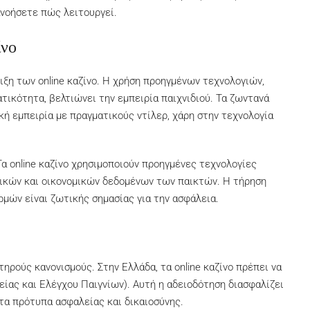
ανοήσετε πώς λειτουργεί.
ίνο
ιξη των online καζίνο. Η χρήση προηγμένων τεχνολογιών,
τικότητα, βελτιώνει την εμπειρία παιχνιδιού. Τα ζωντανά
ική εμπειρία με πραγματικούς ντίλερ, χάρη στην τεχνολογία
Τα online καζίνο χρησιμοποιούν προηγμένες τεχνολογίες
ικών και οικονομικών δεδομένων των παικτών. Η τήρηση
μών είναι ζωτικής σημασίας για την ασφάλεια.
τηρούς κανονισμούς. Στην Ελλάδα, τα online καζίνο πρέπει να
ίας και Ελέγχου Παιγνίων). Αυτή η αδειοδότηση διασφαλίζει
 τα πρότυπα ασφαλείας και δικαιοσύνης.