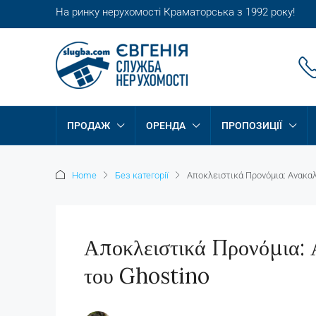
На ринку нерухомості Краматорська з 1992 року!
ПРОДАЖ
ОРЕНДА
ПРОПОЗИЦІЇ
Home
Без категорії
Αποκλειστικά Προνόμια: Ανακα
Αποκλειστικά Προνόμια:
του Ghostino