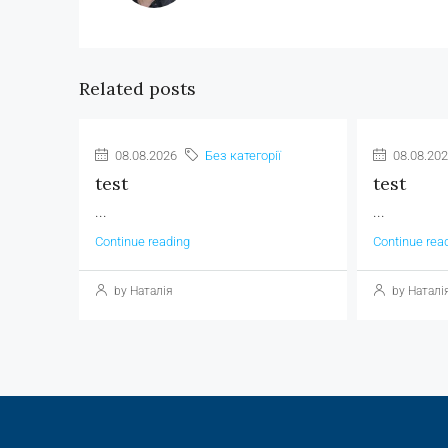
Related posts
08.08.2026
Без категорії
08.08.20
test
test
...
...
Continue reading
Continue rea
by Наталія
by Наталі