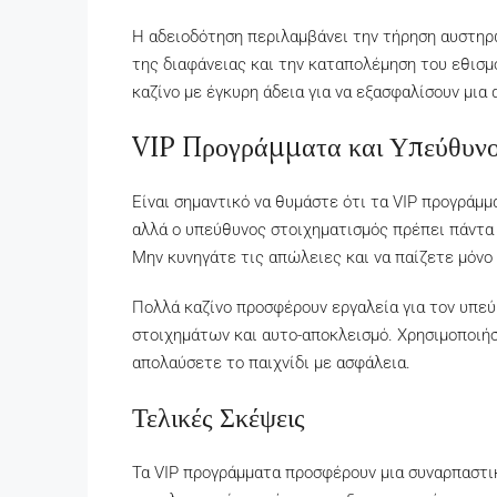
Η αδειοδότηση περιλαμβάνει την τήρηση αυστηρ
της διαφάνειας και την καταπολέμηση του εθισμο
καζίνο με έγκυρη άδεια για να εξασφαλίσουν μια 
VIP Προγράμματα και Υπεύθυνο
Είναι σημαντικό να θυμάστε ότι τα VIP προγράμμ
αλλά ο υπεύθυνος στοιχηματισμός πρέπει πάντα ν
Μην κυνηγάτε τις απώλειες και να παίζετε μόνο
Πολλά καζίνο προσφέρουν εργαλεία για τον υπεύ
στοιχημάτων και αυτο-αποκλεισμό. Χρησιμοποιήστ
απολαύσετε το παιχνίδι με ασφάλεια.
Τελικές Σκέψεις
Τα VIP προγράμματα προσφέρουν μια συναρπαστικ