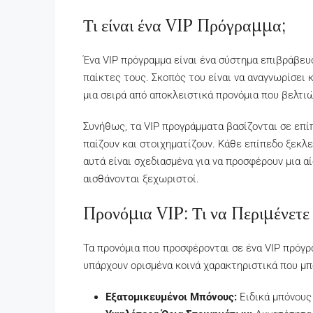
Τι είναι ένα VIP Πρόγραμμα;
Ένα VIP πρόγραμμα είναι ένα σύστημα επιβράβευ
παίκτες τους. Σκοπός του είναι να αναγνωρίσει
μια σειρά από αποκλειστικά προνόμια που βελτιώ
Συνήθως, τα VIP προγράμματα βασίζονται σε επί
παίζουν και στοιχηματίζουν. Κάθε επίπεδο ξεκλε
αυτά είναι σχεδιασμένα για να προσφέρουν μια α
αισθάνονται ξεχωριστοί.
Προνόμια VIP: Τι να Περιμένετε
Τα προνόμια που προσφέρονται σε ένα VIP πρόγρα
υπάρχουν ορισμένα κοινά χαρακτηριστικά που μπ
Εξατομικευμένοι Μπόνους:
Ειδικά μπόνους 