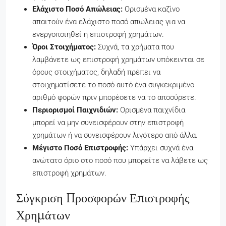
Ελάχιστο Ποσό Απώλειας:
Ορισμένα καζίνο
απαιτούν ένα ελάχιστο ποσό απώλειας για να
ενεργοποιηθεί η επιστροφή χρημάτων.
Όροι Στοιχήματος:
Συχνά, τα χρήματα που
λαμβάνετε ως επιστροφή χρημάτων υπόκεινται σε
όρους στοιχήματος, δηλαδή πρέπει να
στοιχηματίσετε το ποσό αυτό ένα συγκεκριμένο
αριθμό φορών πριν μπορέσετε να το αποσύρετε.
Περιορισμοί Παιχνιδιών:
Ορισμένα παιχνίδια
μπορεί να μην συνεισφέρουν στην επιστροφή
χρημάτων ή να συνεισφέρουν λιγότερο από άλλα.
Μέγιστο Ποσό Επιστροφής:
Υπάρχει συχνά ένα
ανώτατο όριο στο ποσό που μπορείτε να λάβετε ως
επιστροφή χρημάτων.
Σύγκριση Προσφορών Επιστροφής
Χρημάτων