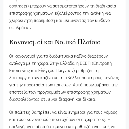
contracts) μπορούν να αυτοματοποιήσουν τη διαδικασία
επιστροφής χρημάτων, εξαλείφοντας την ανάγκη για
χειροκίνητη παρέμβαση και μειώνοντας τον κίνδυνο
σφαλμάτων.
Κανονισμοί και Νομικό Πλαίσιο
Οι κανονισμοί για τα διαδικτυακά καζίνο διαφέρουν
ανάλογα με τη χώρα. Στην Ελλάδα, η ΕΕΕΠ (Επιτροπή
Εποπτείας και Ελέγχου Παιγνίων) ρυθμίζει τη
λειτουργία των καζίνο και επιβάλλει αυστηρούς κανόνες
για την προστασία των παικτών. Αυτό περιλαμβάνει την
εποπτεία των προγραμμάτων επιστροφής χρημάτων,
διασφαλίζοντας ότι είναι διαφανή και δίκαια.
Οι παίκτες θα πρέπει να είναι ενήμεροι για τους νόμους
και τους κανονισμούς που ισχύουν στη χώρα τους. Η
επιλογή ενός αδειοδοτημένου και ρυθμιζόμενου καζίνο