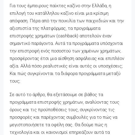
Για τους έμπειρους παίκτες καζίνο στην Ελλάδα, η
επιλογή του κατάλληλου καζίνο είναι μια κρίσιμη
απόφαση. Πέρα από την ποικιλία των παιχνιδιών και την
αξιοπιστία της πλατφόρμας, τα προγράμματα
επιστροφής χρημάτων (cashback) αποτελούν έναν
σημαντικό παράγοντα. Αυτά τα προγράμματα υπόσχονται
την επιστροφή ενός ποσοστού των χαμένων χρημάτων,
προσφέροντας έτσι μια αίσθηση ασφάλειας και επιπλέον
αξία. Αλλά πόσο ρεαλιστικές είναι αυτές οι υποσχέσεις;
Και πώς συγκρίνονται τα διάφορα προγράμματα μεταξύ
τους;
Σε αυτό το άρθρο, θα εξετάσουμε σε βάθος τα
προγράμματα επιστροφής χρημάτων, αναλύοντας τους
όρους και τις προϋποθέσεις τους, συγκρίνοντας τις
προσφορές και παρέχοντας συμβουλές για το πώς να
μεγιστοποιήσετε τα οφέλη σας. Θα δούμε πώς η
τεχνολογία και οι κανονισμοί επηρεάζουν αυτά τα