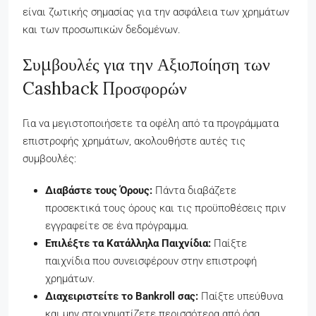
είναι ζωτικής σημασίας για την ασφάλεια των χρημάτων
και των προσωπικών δεδομένων.
Συμβουλές για την Αξιοποίηση των
Cashback Προσφορών
Για να μεγιστοποιήσετε τα οφέλη από τα προγράμματα
επιστροφής χρημάτων, ακολουθήστε αυτές τις
συμβουλές:
Διαβάστε τους Όρους:
Πάντα διαβάζετε
προσεκτικά τους όρους και τις προϋποθέσεις πριν
εγγραφείτε σε ένα πρόγραμμα.
Επιλέξτε τα Κατάλληλα Παιχνίδια:
Παίξτε
παιχνίδια που συνεισφέρουν στην επιστροφή
χρημάτων.
Διαχειριστείτε το Bankroll σας:
Παίξτε υπεύθυνα
και μην στοιχηματίζετε περισσότερα από όσα