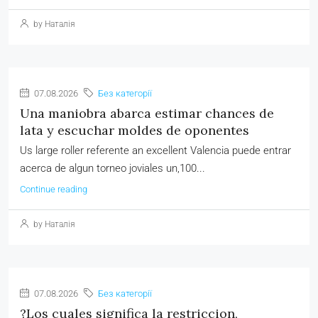
by Наталія
07.08.2026
Без категорії
Una maniobra abarca estimar chances de
lata y escuchar moldes de oponentes
Us large roller referente an excellent Valencia puede entrar
acerca de algun torneo joviales un,100...
Continue reading
by Наталія
07.08.2026
Без категорії
?Los cuales significa la restriccion,