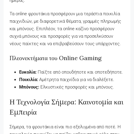
ημέρας.
Τα online φρουτάκια προσφέρουν μια τεράστια ποικιλία
παιχνιδιών, με διαφορετικά θέματα, γραμμές πληρωμής
και μπόνους. Επιπλέον, τα online καζίνο προσφέρουν
συχνά μπόνους και προσφορές για να προσελκύσουν
νέους παίκτες και να επιβραβεύσουν τους υπάρχοντες.
Πλεονεκτήματα του Online Gaming
Ευκολία:
Παίξτε από οπουδήποτε και οποτεδήποτε.
Ποικιλία:
Αμέτρητα παιχνίδια για να διαλέξετε.
Μπόνους:
Ελκυστικές προσφορές και μπόνους.
Η Τεχνολογία Σήμερα: Καινοτομία και
Εμπειρία
Σήμερα, τα φρουτάκια είναι πιο εξελιγμένα από ποτέ. Η