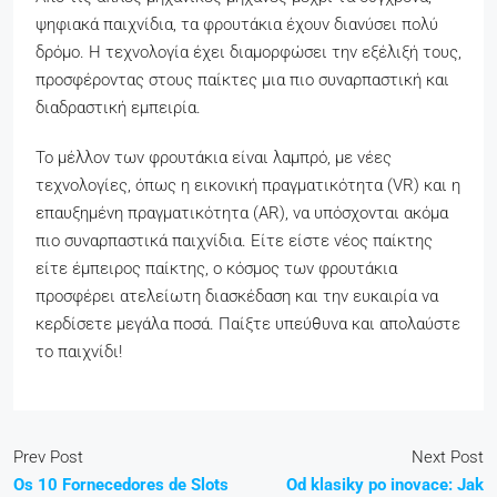
ψηφιακά παιχνίδια, τα φρουτάκια έχουν διανύσει πολύ
δρόμο. Η τεχνολογία έχει διαμορφώσει την εξέλιξή τους,
προσφέροντας στους παίκτες μια πιο συναρπαστική και
διαδραστική εμπειρία.
Το μέλλον των φρουτάκια είναι λαμπρό, με νέες
τεχνολογίες, όπως η εικονική πραγματικότητα (VR) και η
επαυξημένη πραγματικότητα (AR), να υπόσχονται ακόμα
πιο συναρπαστικά παιχνίδια. Είτε είστε νέος παίκτης
είτε έμπειρος παίκτης, ο κόσμος των φρουτάκια
προσφέρει ατελείωτη διασκέδαση και την ευκαιρία να
κερδίσετε μεγάλα ποσά. Παίξτε υπεύθυνα και απολαύστε
το παιχνίδι!
Prev Post
Next Post
Os 10 Fornecedores de Slots
Od klasiky po inovace: Jak