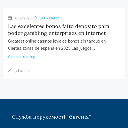
07.08.2026
Без категорії
Las excelentes bonos falto deposito para
poder gambling enterprises en internet
Greatest online casinos joviales bonos sin tanque en
Ciertas zonas de espana en 2025 Las juegos...
Continue reading
by Наталія
Служба нерухомості “Євгенія”