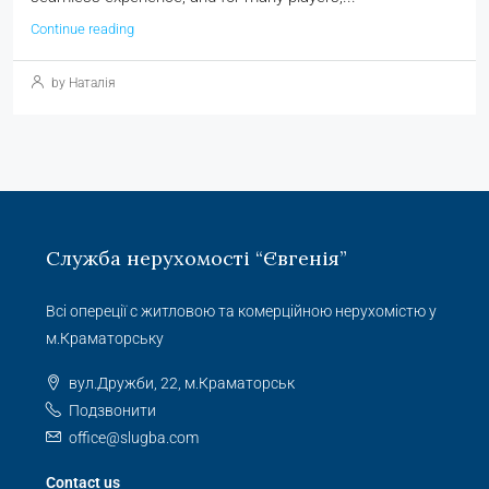
Continue reading
by Наталія
Служба нерухомості “Євгенія”
Всі опереції с житловою та комерційною нерухомістю у
м.Краматорську
вул.Дружби, 22, м.Краматорськ
Подзвонити
office@slugba.com
Contact us