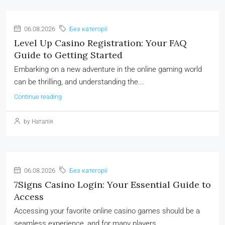
06.08.2026
Без категорії
Level Up Casino Registration: Your FAQ
Guide to Getting Started
Embarking on a new adventure in the online gaming world
can be thrilling, and understanding the...
Continue reading
by Наталія
06.08.2026
Без категорії
7Signs Casino Login: Your Essential Guide to
Access
Accessing your favorite online casino games should be a
seamless experience, and for many players,...