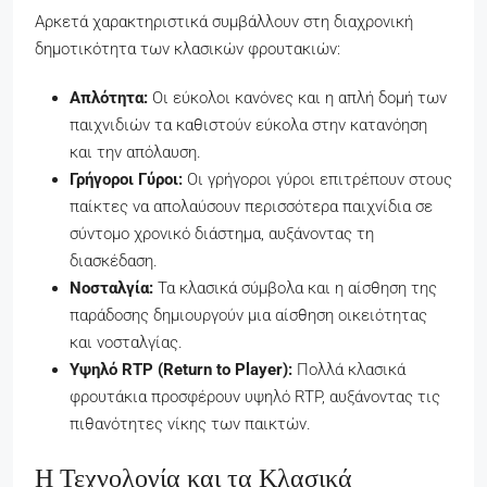
Αρκετά χαρακτηριστικά συμβάλλουν στη διαχρονική
δημοτικότητα των κλασικών φρουτακιών:
Απλότητα:
Οι εύκολοι κανόνες και η απλή δομή των
παιχνιδιών τα καθιστούν εύκολα στην κατανόηση
και την απόλαυση.
Γρήγοροι Γύροι:
Οι γρήγοροι γύροι επιτρέπουν στους
παίκτες να απολαύσουν περισσότερα παιχνίδια σε
σύντομο χρονικό διάστημα, αυξάνοντας τη
διασκέδαση.
Νοσταλγία:
Τα κλασικά σύμβολα και η αίσθηση της
παράδοσης δημιουργούν μια αίσθηση οικειότητας
και νοσταλγίας.
Υψηλό RTP (Return to Player):
Πολλά κλασικά
φρουτάκια προσφέρουν υψηλό RTP, αυξάνοντας τις
πιθανότητες νίκης των παικτών.
Η Τεχνολογία και τα Κλασικά