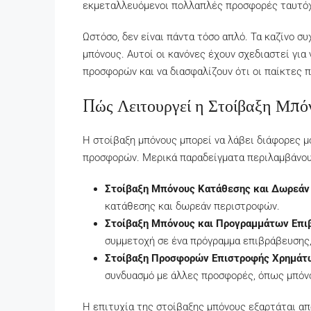
εκμεταλλευόμενοι πολλαπλές προσφορές ταυτό
Ωστόσο, δεν είναι πάντα τόσο απλό. Τα καζίνο σ
μπόνους. Αυτοί οι κανόνες έχουν σχεδιαστεί για
προσφορών και να διασφαλίζουν ότι οι παίκτες π
Πώς Λειτουργεί η Στοίβαξη Μπό
Η στοίβαξη μπόνους μπορεί να λάβει διάφορες μ
προσφορών. Μερικά παραδείγματα περιλαμβάνου
Στοίβαξη Μπόνους Κατάθεσης και Δωρεάν
κατάθεσης και δωρεάν περιστροφών.
Στοίβαξη Μπόνους και Προγραμμάτων Επι
συμμετοχή σε ένα πρόγραμμα επιβράβευσης,
Στοίβαξη Προσφορών Επιστροφής Χρημάτ
συνδυασμό με άλλες προσφορές, όπως μπόν
Η επιτυχία της στοίβαξης μπόνους εξαρτάται α