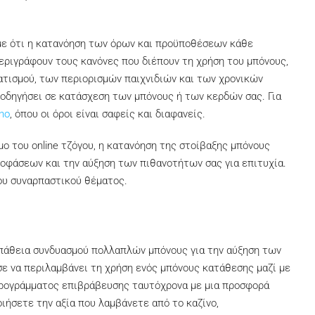
υμε ότι η κατανόηση των όρων και προϋποθέσεων κάθε
περιγράφουν τους κανόνες που διέπουν τη χρήση του μπόνους,
τισμού, των περιορισμών παιχνιδιών και των χρονικών
οδηγήσει σε κατάσχεση των μπόνους ή των κερδών σας. Για
ino
, όπου οι όροι είναι σαφείς και διαφανείς.
μο του online τζόγου, η κατανόηση της στοίβαξης μπόνους
οφάσεων και την αύξηση των πιθανοτήτων σας για επιτυχία.
του συναρπαστικού θέματος.
οσπάθεια συνδυασμού πολλαπλών μπόνους για την αύξηση των
ε να περιλαμβάνει τη χρήση ενός μπόνους κατάθεσης μαζί με
προγράμματος επιβράβευσης ταυτόχρονα με μια προσφορά
ιήσετε την αξία που λαμβάνετε από το καζίνο,