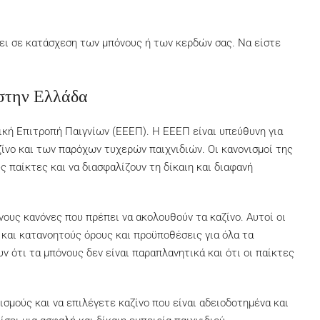
ι σε κατάσχεση των μπόνους ή των κερδών σας. Να είστε
 στην Ελλάδα
νική Επιτροπή Παιγνίων (ΕΕΕΠ). Η ΕΕΕΠ είναι υπεύθυνη για
ζίνο και των παρόχων τυχερών παιχνιδιών. Οι κανονισμοί της
 παίκτες και να διασφαλίζουν τη δίκαιη και διαφανή
νους κανόνες που πρέπει να ακολουθούν τα καζίνο. Αυτοί οι
 και κατανοητούς όρους και προϋποθέσεις για όλα τα
ν ότι τα μπόνους δεν είναι παραπλανητικά και ότι οι παίκτες
ισμούς και να επιλέγετε καζίνο που είναι αδειοδοτημένα και