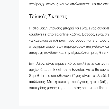
στοίβαξη μπόνους και να απολαύσετε μια πιο επι
Τελικές Σκέψεις
Η στοίβαξη μπόνους μπορεί να είναι ένας συναρπ
λαμβάνετε από τα online καζίνο. Ωστόσο, είναι 
να κατανοείτε πλήρως τους όρους και τις προϋ
στοιχηματισμού, των περιορισμών παιχνιδιών κα
αποφυγή παγίδων και την εξασφάλιση μιας θετικ
Επιπλέον, είναι σημαντικό να επιλέγετε καζίνο 
αρχές, όπως η ΕΕΕΠ στην Ελλάδα. Αυτό θα σας εξ
Θυμηθείτε, ο υπεύθυνος τζόγος είναι το κλειδί.
απώλειες. Με τη σωστή προσέγγιση, η στοίβαξη μ
επικερδές μέρος της εμπειρίας σας στο online κα