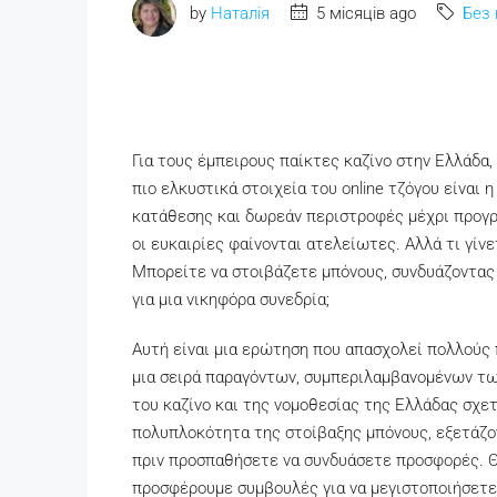
by
Наталія
5 місяців ago
Без 
Για τους έμπειρους παίκτες καζίνο στην Ελλάδα, 
πιο ελκυστικά στοιχεία του online τζόγου είνα
κατάθεσης και δωρεάν περιστροφές μέχρι προγ
οι ευκαιρίες φαίνονται ατελείωτες. Αλλά τι γίν
Μπορείτε να στοιβάζετε μπόνους, συνδυάζοντας
για μια νικηφόρα συνεδρία;
Αυτή είναι μια ερώτηση που απασχολεί πολλούς π
μια σειρά παραγόντων, συμπεριλαμβανομένων τ
του καζίνο και της νομοθεσίας της Ελλάδας σχετ
πολυπλοκότητα της στοίβαξης μπόνους, εξετάζοντ
πριν προσπαθήσετε να συνδυάσετε προσφορές. Θα
προσφέρουμε συμβουλές για να μεγιστοποιήσετε