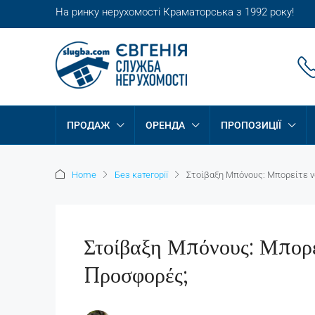
На ринку нерухомості Краматорська з 1992 року!
ПРОДАЖ
ОРЕНДА
ПРОПОЗИЦІЇ
Home
Без категорії
Στοίβαξη Μπόνους: Μπορείτε 
Στοίβαξη Μπόνους: Μπορε
Προσφορές;