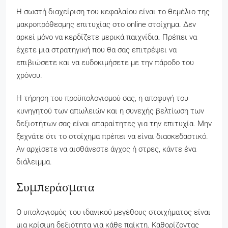
Η σωστή διαχείριση του κεφαλαίου είναι το θεμέλιο της
μακροπρόθεσμης επιτυχίας στο online στοίχημα. Δεν
αρκεί μόνο να κερδίζετε μερικά παιχνίδια. Πρέπει να
έχετε μια στρατηγική που θα σας επιτρέψει να
επιβιώσετε και να ευδοκιμήσετε με την πάροδο του
χρόνου.
Η τήρηση του προϋπολογισμού σας, η αποφυγή του
κυνηγητού των απωλειών και η συνεχής βελτίωση των
δεξιοτήτων σας είναι απαραίτητες για την επιτυχία. Μην
ξεχνάτε ότι το στοίχημα πρέπει να είναι διασκεδαστικό.
Αν αρχίσετε να αισθάνεστε άγχος ή στρες, κάντε ένα
διάλειμμα.
Συμπεράσματα
Ο υπολογισμός του ιδανικού μεγέθους στοιχήματος είναι
μια κρίσιμη δεξιότητα για κάθε παίκτη. Καθορίζοντας