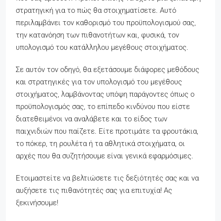
στρατηγική για το πώς θα στοιχηματίσετε. Αυτό
περιλαμβάνει τον καθορισμό του προϋπολογισμού σας,
την κατανόηση των πιθανοτήτων και, φυσικά, τον
υπολογισμό του κατάλληλου μεγέθους στοιχήματος.
Σε αυτόν τον οδηγό, θα εξετάσουμε διάφορες μεθόδους
και στρατηγικές για τον υπολογισμό του μεγέθους
στοιχήματος, λαμβάνοντας υπόψη παράγοντες όπως ο
προϋπολογισμός σας, το επίπεδο κινδύνου που είστε
διατεθειμένοι να αναλάβετε και το είδος των
παιχνιδιών που παίζετε. Είτε προτιμάτε τα φρουτάκια,
το πόκερ, τη ρουλέτα ή τα αθλητικά στοιχήματα, οι
αρχές που θα συζητήσουμε είναι γενικά εφαρμόσιμες.
Ετοιμαστείτε να βελτιώσετε τις δεξιότητές σας και να
αυξήσετε τις πιθανότητές σας για επιτυχία! Ας
ξεκινήσουμε!