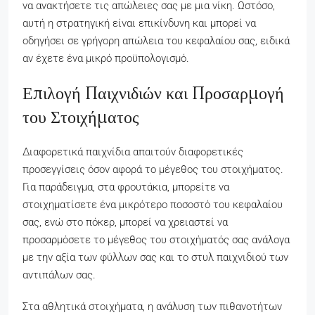
να ανακτήσετε τις απώλειες σας με μια νίκη. Ωστόσο,
αυτή η στρατηγική είναι επικίνδυνη και μπορεί να
οδηγήσει σε γρήγορη απώλεια του κεφαλαίου σας, ειδικά
αν έχετε ένα μικρό προϋπολογισμό.
Επιλογή Παιχνιδιών και Προσαρμογή
του Στοιχήματος
Διαφορετικά παιχνίδια απαιτούν διαφορετικές
προσεγγίσεις όσον αφορά το μέγεθος του στοιχήματος.
Για παράδειγμα, στα φρουτάκια, μπορείτε να
στοιχηματίσετε ένα μικρότερο ποσοστό του κεφαλαίου
σας, ενώ στο πόκερ, μπορεί να χρειαστεί να
προσαρμόσετε το μέγεθος του στοιχήματός σας ανάλογα
με την αξία των φύλλων σας και το στυλ παιχνιδιού των
αντιπάλων σας.
Στα αθλητικά στοιχήματα, η ανάλυση των πιθανοτήτων