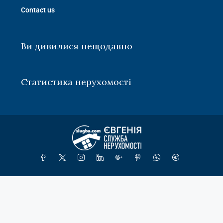
Contact us
Ви дивилися нещодавно
Статистика нерухомості