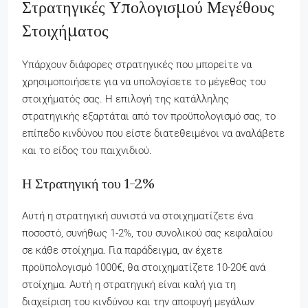
Στρατηγικές Υπολογισμού Μεγέθους
Στοιχήματος
Υπάρχουν διάφορες στρατηγικές που μπορείτε να
χρησιμοποιήσετε για να υπολογίσετε το μέγεθος του
στοιχήματός σας. Η επιλογή της κατάλληλης
στρατηγικής εξαρτάται από τον προϋπολογισμό σας, το
επίπεδο κινδύνου που είστε διατεθειμένοι να αναλάβετε
και το είδος του παιχνιδιού.
Η Στρατηγική του 1-2%
Αυτή η στρατηγική συνιστά να στοιχηματίζετε ένα
ποσοστό, συνήθως 1-2%, του συνολικού σας κεφαλαίου
σε κάθε στοίχημα. Για παράδειγμα, αν έχετε
προϋπολογισμό 1000€, θα στοιχηματίζετε 10-20€ ανά
στοίχημα. Αυτή η στρατηγική είναι καλή για τη
διαχείριση του κινδύνου και την αποφυγή μεγάλων