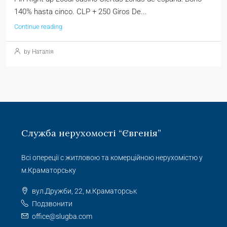
140% hasta cinco. CLP + 250 Giros De...
Continue reading
by Наталія
Служба нерухомості “Євгенія”
Всі опереції с житловою та комерційною нерухомістю у
м.Краматорську
вул.Дружби, 22, м.Краматорськ
Подзвонити
office@slugba.com