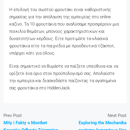
Η επιλογή του σωστού φρουτάκι είναι καθοριστικής
σημασίας για την απόλαυση της εμπειρίας στο online
καζίνο. Τα 10 φρουτάκια που αναλύσαμε προσφέρουν μια
ποικιλία θεμάτων, μπόνους χαρακτηριστικών και
δυνατοτήτων κέρδους. Είτε προτιμάτε τα κλασικά
φρουτάκια είτε τα παιχνίδια με προοδευτικά τζάκποτ,
υπάρχει κάτι για όλους.
Είναι σημαντικό να θυμάστε να παίζετε υπεύθυνα και να
ορίζετε ένα όριο στον προϋπολογισμό σας. Απολαύστε
την εμπειρία και διασκεδάστε παίζοντας τα αγαπημένα
σας φρουτάκια στο HiddenJack.
Prev Post
Next Post
Mity i Fakty o Mostbet
Exploring the Mechanika