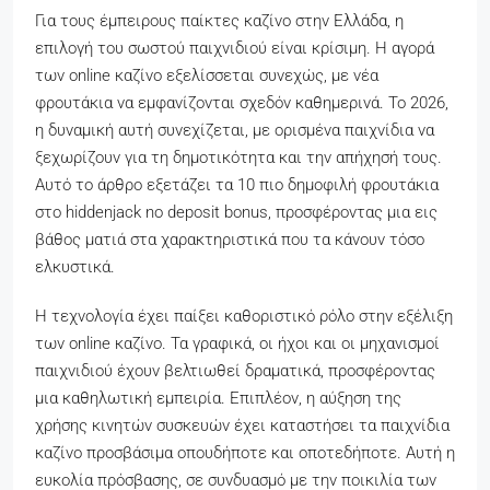
Για τους έμπειρους παίκτες καζίνο στην Ελλάδα, η
επιλογή του σωστού παιχνιδιού είναι κρίσιμη. Η αγορά
των online καζίνο εξελίσσεται συνεχώς, με νέα
φρουτάκια να εμφανίζονται σχεδόν καθημερινά. Το 2026,
η δυναμική αυτή συνεχίζεται, με ορισμένα παιχνίδια να
ξεχωρίζουν για τη δημοτικότητα και την απήχησή τους.
Αυτό το άρθρο εξετάζει τα 10 πιο δημοφιλή φρουτάκια
στο
hiddenjack no deposit bonus
, προσφέροντας μια εις
βάθος ματιά στα χαρακτηριστικά που τα κάνουν τόσο
ελκυστικά.
Η τεχνολογία έχει παίξει καθοριστικό ρόλο στην εξέλιξη
των online καζίνο. Τα γραφικά, οι ήχοι και οι μηχανισμοί
παιχνιδιού έχουν βελτιωθεί δραματικά, προσφέροντας
μια καθηλωτική εμπειρία. Επιπλέον, η αύξηση της
χρήσης κινητών συσκευών έχει καταστήσει τα παιχνίδια
καζίνο προσβάσιμα οπουδήποτε και οποτεδήποτε. Αυτή η
ευκολία πρόσβασης, σε συνδυασμό με την ποικιλία των