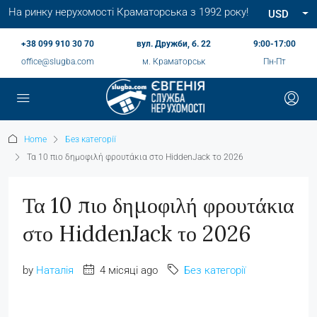
На ринку нерухомості Краматорська з 1992 року!
USD
+38 099 910 30 70
вул. Дружби, б. 22
9:00-17:00
office@slugba.com
м. Краматорськ
Пн-Пт
Home
Без категорії
Τα 10 πιο δημοφιλή φρουτάκια στο HiddenJack το 2026
Τα 10 πιο δημοφιλή φρουτάκια
στο HiddenJack το 2026
by
Наталія
4 місяці ago
Без категорії