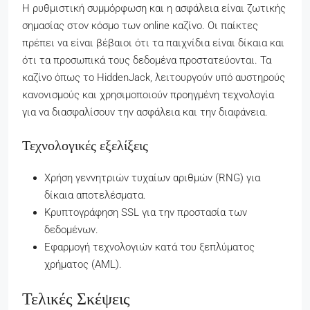
Η ρυθμιστική συμμόρφωση και η ασφάλεια είναι ζωτικής
σημασίας στον κόσμο των online καζίνο. Οι παίκτες
πρέπει να είναι βέβαιοι ότι τα παιχνίδια είναι δίκαια και
ότι τα προσωπικά τους δεδομένα προστατεύονται. Τα
καζίνο όπως το HiddenJack, λειτουργούν υπό αυστηρούς
κανονισμούς και χρησιμοποιούν προηγμένη τεχνολογία
για να διασφαλίσουν την ασφάλεια και την διαφάνεια.
Τεχνολογικές εξελίξεις
Χρήση γεννητριών τυχαίων αριθμών (RNG) για
δίκαια αποτελέσματα.
Κρυπτογράφηση SSL για την προστασία των
δεδομένων.
Εφαρμογή τεχνολογιών κατά του ξεπλύματος
χρήματος (AML).
Τελικές Σκέψεις