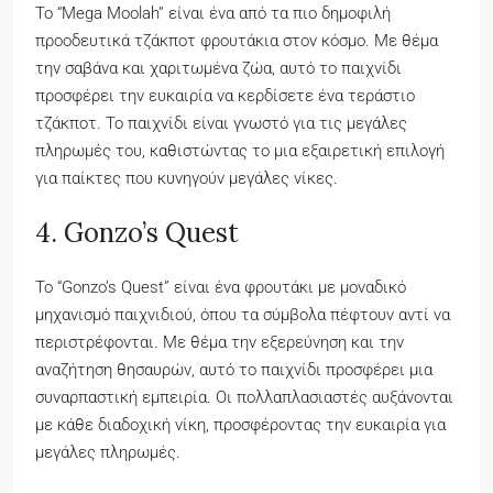
Το “Mega Moolah” είναι ένα από τα πιο δημοφιλή
προοδευτικά τζάκποτ φρουτάκια στον κόσμο. Με θέμα
την σαβάνα και χαριτωμένα ζώα, αυτό το παιχνίδι
προσφέρει την ευκαιρία να κερδίσετε ένα τεράστιο
τζάκποτ. Το παιχνίδι είναι γνωστό για τις μεγάλες
πληρωμές του, καθιστώντας το μια εξαιρετική επιλογή
για παίκτες που κυνηγούν μεγάλες νίκες.
4. Gonzo’s Quest
Το “Gonzo’s Quest” είναι ένα φρουτάκι με μοναδικό
μηχανισμό παιχνιδιού, όπου τα σύμβολα πέφτουν αντί να
περιστρέφονται. Με θέμα την εξερεύνηση και την
αναζήτηση θησαυρών, αυτό το παιχνίδι προσφέρει μια
συναρπαστική εμπειρία. Οι πολλαπλασιαστές αυξάνονται
με κάθε διαδοχική νίκη, προσφέροντας την ευκαιρία για
μεγάλες πληρωμές.