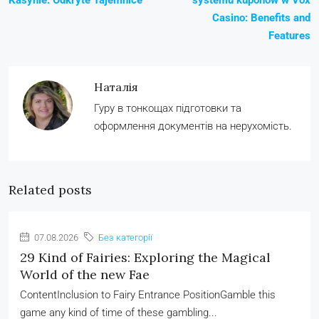
Kasynie: Odkryte Tajemnice
systemu kuponów w Vox
Casino: Benefits and
Features
Наталія
Гуру в тонкощах підготовки та
оформлення документів на нерухомість.
Related posts
07.08.2026
Без категорії
29 Kind of Fairies: Exploring the Magical
World of the new Fae
ContentInclusion to Fairy Entrance PositionGamble this
game any kind of time of these gambling...