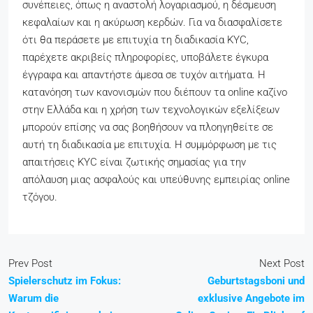
συνέπειες, όπως η αναστολή λογαριασμού, η δέσμευση
κεφαλαίων και η ακύρωση κερδών. Για να διασφαλίσετε
ότι θα περάσετε με επιτυχία τη διαδικασία KYC,
παρέχετε ακριβείς πληροφορίες, υποβάλετε έγκυρα
έγγραφα και απαντήστε άμεσα σε τυχόν αιτήματα. Η
κατανόηση των κανονισμών που διέπουν τα online καζίνο
στην Ελλάδα και η χρήση των τεχνολογικών εξελίξεων
μπορούν επίσης να σας βοηθήσουν να πλοηγηθείτε σε
αυτή τη διαδικασία με επιτυχία. Η συμμόρφωση με τις
απαιτήσεις KYC είναι ζωτικής σημασίας για την
απόλαυση μιας ασφαλούς και υπεύθυνης εμπειρίας online
τζόγου.
Prev Post
Next Post
Spielerschutz im Fokus:
Geburtstagsboni und
Warum die
exklusive Angebote im