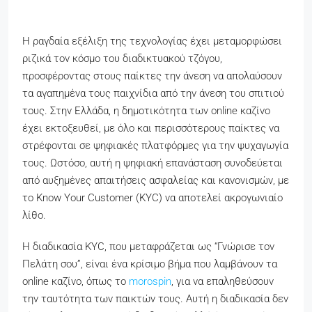
Η ραγδαία εξέλιξη της τεχνολογίας έχει μεταμορφώσει
ριζικά τον κόσμο του διαδικτυακού τζόγου,
προσφέροντας στους παίκτες την άνεση να απολαύσουν
τα αγαπημένα τους παιχνίδια από την άνεση του σπιτιού
τους. Στην Ελλάδα, η δημοτικότητα των online καζίνο
έχει εκτοξευθεί, με όλο και περισσότερους παίκτες να
στρέφονται σε ψηφιακές πλατφόρμες για την ψυχαγωγία
τους. Ωστόσο, αυτή η ψηφιακή επανάσταση συνοδεύεται
από αυξημένες απαιτήσεις ασφαλείας και κανονισμών, με
το Know Your Customer (KYC) να αποτελεί ακρογωνιαίο
λίθο.
Η διαδικασία KYC, που μεταφράζεται ως “Γνώρισε τον
Πελάτη σου”, είναι ένα κρίσιμο βήμα που λαμβάνουν τα
online καζίνο, όπως το
morospin
, για να επαληθεύσουν
την ταυτότητα των παικτών τους. Αυτή η διαδικασία δεν