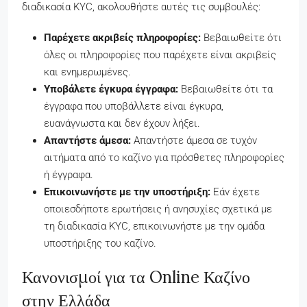
διαδικασία KYC, ακολουθήστε αυτές τις συμβουλές:
Παρέχετε ακριβείς πληροφορίες:
Βεβαιωθείτε ότι
όλες οι πληροφορίες που παρέχετε είναι ακριβείς
και ενημερωμένες.
Υποβάλετε έγκυρα έγγραφα:
Βεβαιωθείτε ότι τα
έγγραφα που υποβάλλετε είναι έγκυρα,
ευανάγνωστα και δεν έχουν λήξει.
Απαντήστε άμεσα:
Απαντήστε άμεσα σε τυχόν
αιτήματα από το καζίνο για πρόσθετες πληροφορίες
ή έγγραφα.
Επικοινωνήστε με την υποστήριξη:
Εάν έχετε
οποιεσδήποτε ερωτήσεις ή ανησυχίες σχετικά με
τη διαδικασία KYC, επικοινωνήστε με την ομάδα
υποστήριξης του καζίνο.
Κανονισμοί για τα Online Καζίνο
στην Ελλάδα