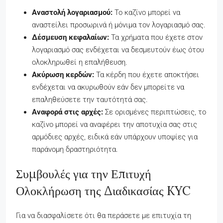
Αναστολή λογαριασμού:
Το καζίνο μπορεί να
αναστείλει προσωρινά ή μόνιμα τον λογαριασμό σας.
Δέσμευση κεφαλαίων:
Τα χρήματα που έχετε στον
λογαριασμό σας ενδέχεται να δεσμευτούν έως ότου
ολοκληρωθεί η επαλήθευση.
Ακύρωση κερδών:
Τα κέρδη που έχετε αποκτήσει
ενδέχεται να ακυρωθούν εάν δεν μπορείτε να
επαληθεύσετε την ταυτότητά σας.
Αναφορά στις αρχές:
Σε ορισμένες περιπτώσεις, το
καζίνο μπορεί να αναφέρει την αποτυχία σας στις
αρμόδιες αρχές, ειδικά εάν υπάρχουν υποψίες για
παράνομη δραστηριότητα.
Συμβουλές για την Επιτυχή
Ολοκλήρωση της Διαδικασίας KYC
Για να διασφαλίσετε ότι θα περάσετε με επιτυχία τη