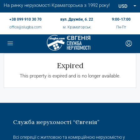
На ринку нерухомості Краматорська з 1992 року!
USD
+38 099 910 30 70
вул. Дружби, б. 22
9:00-17:00
office@slugba.com
м. Краматорськ
Пн-Пт
Expired
This property is expired and is no longer available.
Служба нерухомості “Євгенія”
Всі опереції с житловою та комерційною нерухомістю у