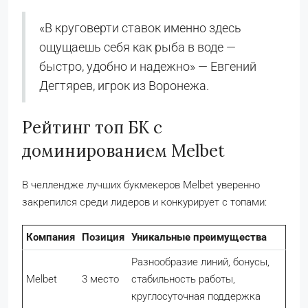
«В круговерти ставок именно здесь
ощущаешь себя как рыба в воде —
быстро, удобно и надежно» — Евгений
Дегтярев, игрок из Воронежа.
Рейтинг топ БК с
доминированием Melbet
В челлендже лучших букмекеров Melbet уверенно
закрепился среди лидеров и конкурирует с топами:
Компания
Позиция
Уникальные преимущества
Разнообразие линий, бонусы,
Melbet
3 место
стабильность работы,
круглосуточная поддержка