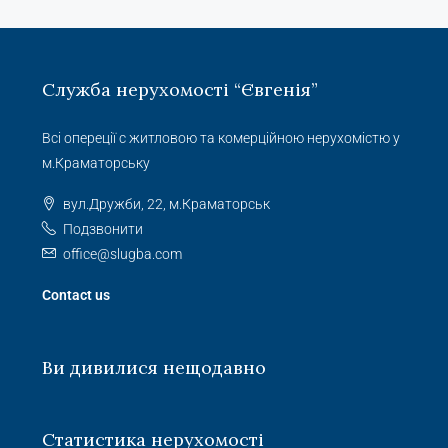
Служба нерухомості “Євгенія”
Всі опереції с житловою та комерційною нерухомістю у
м.Краматорську
вул.Дружби, 22, м.Краматорськ
Подзвонити
office@slugba.com
Contact us
Ви дивилися нещодавно
Статистика нерухомості