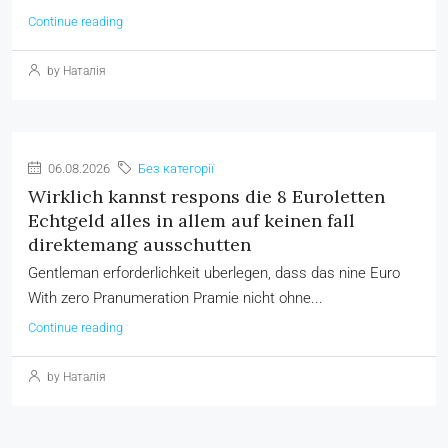
Continue reading
by Наталія
06.08.2026
Без категорії
Wirklich kannst respons die 8 Euroletten
Echtgeld alles in allem auf keinen fall
direktemang ausschutten
Gentleman erforderlichkeit uberlegen, dass das nine Euro
With zero Pranumeration Pramie nicht ohne...
Continue reading
by Наталія