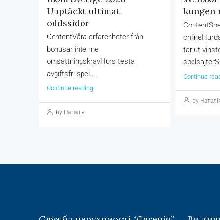
Upptäckt ultimat
kungen 
oddssidor
ContentSpe
ContentVåra erfarenheter från
onlineHurd
bonusar inte me
tar ut vinst
omsättningskravHurs testa
spelsajterS
avgiftsfri spel...
Continue rea
Continue reading
by Наталі
by Наталія
Служба нерухомості “Євгенія”
Ви див