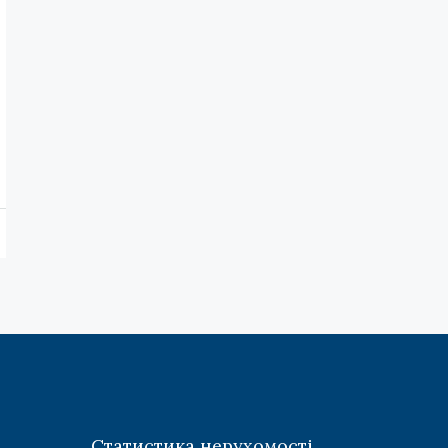
Статистика нерухомості