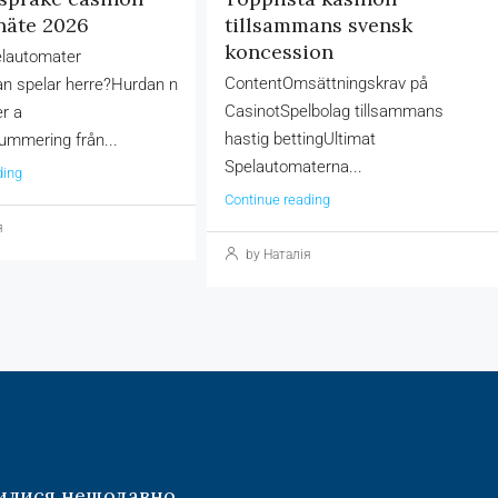
näte 2026
tillsammans svensk
koncession
lautomater
ContentOmsättningskrav på
an spelar herre?Hurdan n
CasinotSpelbolag tillsammans
er a
hastig bettingUltimat
ummering från...
Spelautomaterna...
ding
Continue reading
я
by Наталія
илися нещодавно