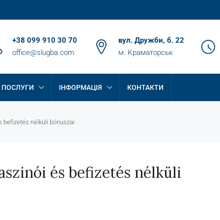
+38 099 910 30 70
вул. Дружби, б. 22
office@slugba.com
м. Краматорськ
ПОСЛУГИ
ІНФОРМАЦІЯ
КОНТАКТИ
 befizetés nélküli bónuszai
zinói és befizetés nélküli