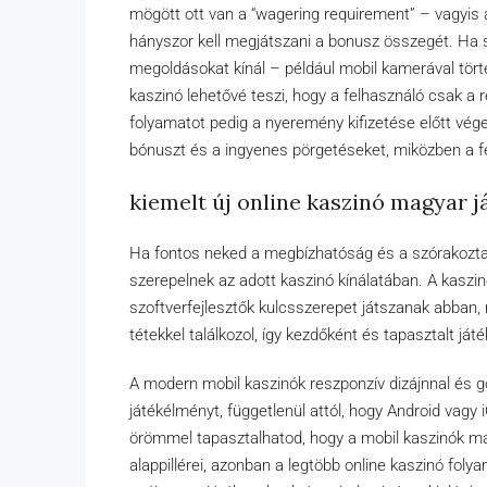
mögött ott van a “wagering requirement” – vagyis
hányszor kell megjátszani a bonusz összegét. Ha s
megoldásokat kínál – például mobil kamerával törté
kaszinó lehetővé teszi, hogy a felhasználó csak a 
folyamatot pedig a nyeremény kifizetése előtt vége
bónuszt és a ingyenes pörgetéseket, miközben a fe
kiemelt új online kaszinó magyar 
Ha fontos neked a megbízhatóság és a szórakoztat
szerepelnek az adott kaszinó kínálatában. A kaszinó
szoftverfejlesztők kulcsszerepet játszanak abban,
tétekkel találkozol, így kezdőként és tapasztalt já
A modern mobil kaszinók reszponzív dizájnnal és 
játékélményt, függetlenül attól, hogy Android vagy 
örömmel tapasztalhatod, hogy a mobil kaszinók ma
alappillérei, azonban a legtöbb online kaszinó foly