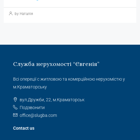
by Наталія
Служба нерухомості “Євгенія”
Всі опереції с житловою та комерційною нерухомістю у
м.Краматорську
вул.Дружби, 22, м.Краматорськ
Подзвонити
office@slugba.com
Contact us