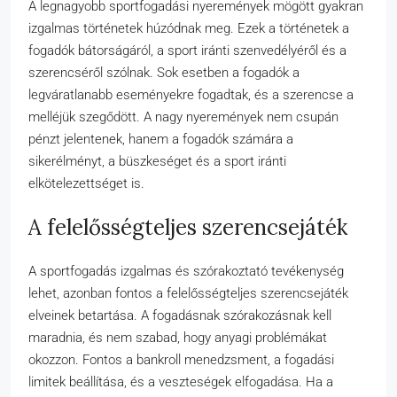
A legnagyobb sportfogadási nyeremények mögött gyakran
izgalmas történetek húzódnak meg. Ezek a történetek a
fogadók bátorságáról, a sport iránti szenvedélyéről és a
szerencséről szólnak. Sok esetben a fogadók a
legváratlanabb eseményekre fogadtak, és a szerencse a
melléjük szegődött. A nagy nyeremények nem csupán
pénzt jelentenek, hanem a fogadók számára a
sikerélményt, a büszkeséget és a sport iránti
elkötelezettséget is.
A felelősségteljes szerencsejáték
A sportfogadás izgalmas és szórakoztató tevékenység
lehet, azonban fontos a felelősségteljes szerencsejáték
elveinek betartása. A fogadásnak szórakozásnak kell
maradnia, és nem szabad, hogy anyagi problémákat
okozzon. Fontos a bankroll menedzsment, a fogadási
limitek beállítása, és a veszteségek elfogadása. Ha a