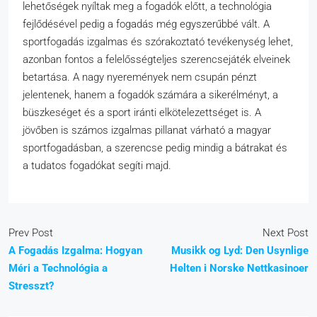
lehetőségek nyíltak meg a fogadók előtt, a technológia
fejlődésével pedig a fogadás még egyszerűbbé vált. A
sportfogadás izgalmas és szórakoztató tevékenység lehet,
azonban fontos a felelősségteljes szerencsejáték elveinek
betartása. A nagy nyeremények nem csupán pénzt
jelentenek, hanem a fogadók számára a sikerélményt, a
büszkeséget és a sport iránti elkötelezettséget is. A
jövőben is számos izgalmas pillanat várható a magyar
sportfogadásban, a szerencse pedig mindig a bátrakat és
a tudatos fogadókat segíti majd.
Prev Post
Next Post
A Fogadás Izgalma: Hogyan
Musikk og Lyd: Den Usynlige
Méri a Technológia a
Helten i Norske Nettkasinoer
Stresszt?