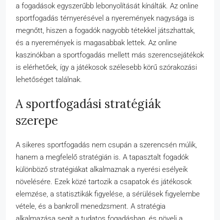
a fogadások egyszerűbb lebonyolítását kínálták. Az online
sportfogadás térnyerésével a nyeremények nagysága is
megnőtt, hiszen a fogadók nagyobb tétekkel játszhattak,
és a nyeremények is magasabbak lettek. Az online
kaszinókban a sportfogadás mellett más szerencsejátékok
is elérhetőek, így a játékosok szélesebb körű szórakozási
lehetőséget találnak.
A sportfogadási stratégiák
szerepe
A sikeres sportfogadás nem csupán a szerencsén múlik,
hanem a megfelelő stratégián is. A tapasztalt fogadók
különböző stratégiákat alkalmaznak a nyerési esélyeik
növelésére. Ezek közé tartozik a csapatok és játékosok
elemzése, a statisztikák figyelése, a sérülések figyelembe
vétele, és a bankroll menedzsment. A stratégia
alkalmazása segít a tudatos fogadásban, és növeli a