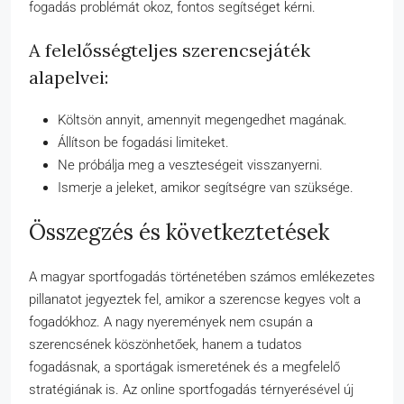
fogadás problémát okoz, fontos segítséget kérni.
A felelősségteljes szerencsejáték
alapelvei:
Költsön annyit, amennyit megengedhet magának.
Állítson be fogadási limiteket.
Ne próbálja meg a veszteségeit visszanyerni.
Ismerje a jeleket, amikor segítségre van szüksége.
Összegzés és következtetések
A magyar sportfogadás történetében számos emlékezetes
pillanatot jegyeztek fel, amikor a szerencse kegyes volt a
fogadókhoz. A nagy nyeremények nem csupán a
szerencsének köszönhetőek, hanem a tudatos
fogadásnak, a sportágak ismeretének és a megfelelő
stratégiának is. Az online sportfogadás térnyerésével új