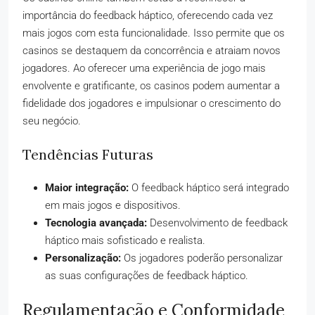
importância do feedback háptico, oferecendo cada vez
mais jogos com esta funcionalidade. Isso permite que os
casinos se destaquem da concorrência e atraiam novos
jogadores. Ao oferecer uma experiência de jogo mais
envolvente e gratificante, os casinos podem aumentar a
fidelidade dos jogadores e impulsionar o crescimento do
seu negócio.
Tendências Futuras
Maior integração:
O feedback háptico será integrado
em mais jogos e dispositivos.
Tecnologia avançada:
Desenvolvimento de feedback
háptico mais sofisticado e realista.
Personalização:
Os jogadores poderão personalizar
as suas configurações de feedback háptico.
Regulamentação e Conformidade