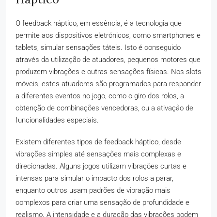
O feedback háptico, em essência, é a tecnologia que
permite aos dispositivos eletrónicos, como smartphones e
tablets, simular sensações táteis. Isto é conseguido
através da utilização de atuadores, pequenos motores que
produzem vibrações e outras sensações físicas. Nos slots
móveis, estes atuadores são programados para responder
a diferentes eventos no jogo, como o giro dos rolos, a
obtenção de combinações vencedoras, ou a ativação de
funcionalidades especiais.
Existem diferentes tipos de feedback háptico, desde
vibrações simples até sensações mais complexas e
direcionadas. Alguns jogos utilizam vibrações curtas e
intensas para simular o impacto dos rolos a parar,
enquanto outros usam padrões de vibração mais
complexos para criar uma sensação de profundidade e
realismo. A intensidade e a duração das vibrações podem