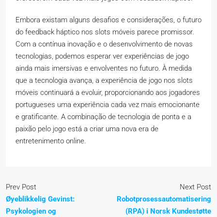
Embora existam alguns desafios e considerações, o futuro
do feedback háptico nos slots móveis parece promissor.
Com a contínua inovação e o desenvolvimento de novas
tecnologias, podemos esperar ver experiências de jogo
ainda mais imersivas e envolventes no futuro. À medida
que a tecnologia avança, a experiência de jogo nos slots
móveis continuará a evoluir, proporcionando aos jogadores
portugueses uma experiência cada vez mais emocionante
e gratificante. A combinação de tecnologia de ponta e a
paixão pelo jogo está a criar uma nova era de
entretenimento online.
Prev Post
Next Post
Øyeblikkelig Gevinst:
Robotprosessautomatisering
Psykologien og
(RPA) i Norsk Kundestøtte