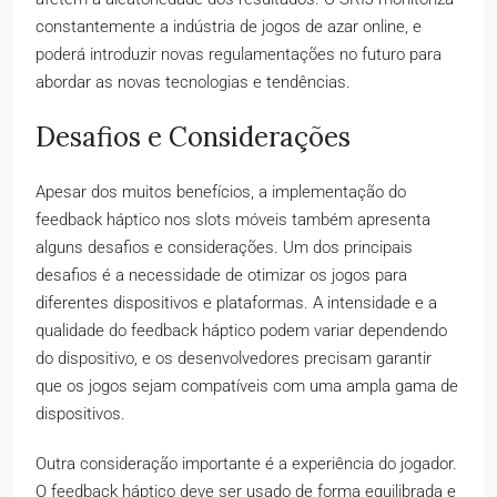
constantemente a indústria de jogos de azar online, e
poderá introduzir novas regulamentações no futuro para
abordar as novas tecnologias e tendências.
Desafios e Considerações
Apesar dos muitos benefícios, a implementação do
feedback háptico nos slots móveis também apresenta
alguns desafios e considerações. Um dos principais
desafios é a necessidade de otimizar os jogos para
diferentes dispositivos e plataformas. A intensidade e a
qualidade do feedback háptico podem variar dependendo
do dispositivo, e os desenvolvedores precisam garantir
que os jogos sejam compatíveis com uma ampla gama de
dispositivos.
Outra consideração importante é a experiência do jogador.
O feedback háptico deve ser usado de forma equilibrada e