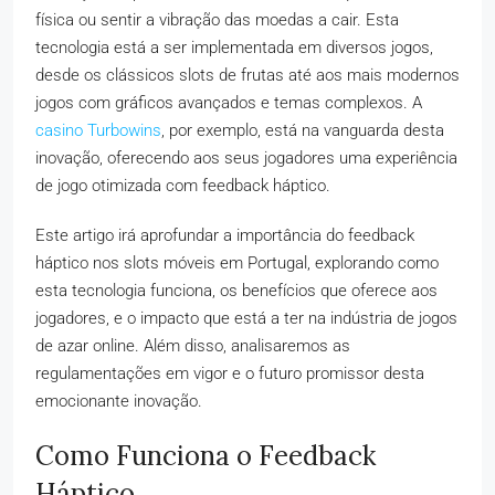
física ou sentir a vibração das moedas a cair. Esta
tecnologia está a ser implementada em diversos jogos,
desde os clássicos slots de frutas até aos mais modernos
jogos com gráficos avançados e temas complexos. A
casino Turbowins
, por exemplo, está na vanguarda desta
inovação, oferecendo aos seus jogadores uma experiência
de jogo otimizada com feedback háptico.
Este artigo irá aprofundar a importância do feedback
háptico nos slots móveis em Portugal, explorando como
esta tecnologia funciona, os benefícios que oferece aos
jogadores, e o impacto que está a ter na indústria de jogos
de azar online. Além disso, analisaremos as
regulamentações em vigor e o futuro promissor desta
emocionante inovação.
Como Funciona o Feedback
Háptico