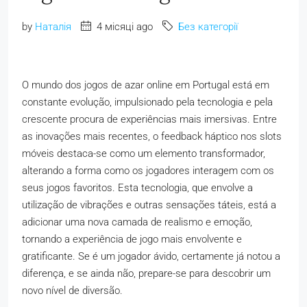
by
Наталія
4 місяці ago
Без категорії
O mundo dos jogos de azar online em Portugal está em
constante evolução, impulsionado pela tecnologia e pela
crescente procura de experiências mais imersivas. Entre
as inovações mais recentes, o feedback háptico nos slots
móveis destaca-se como um elemento transformador,
alterando a forma como os jogadores interagem com os
seus jogos favoritos. Esta tecnologia, que envolve a
utilização de vibrações e outras sensações táteis, está a
adicionar uma nova camada de realismo e emoção,
tornando a experiência de jogo mais envolvente e
gratificante. Se é um jogador ávido, certamente já notou a
diferença, e se ainda não, prepare-se para descobrir um
novo nível de diversão.