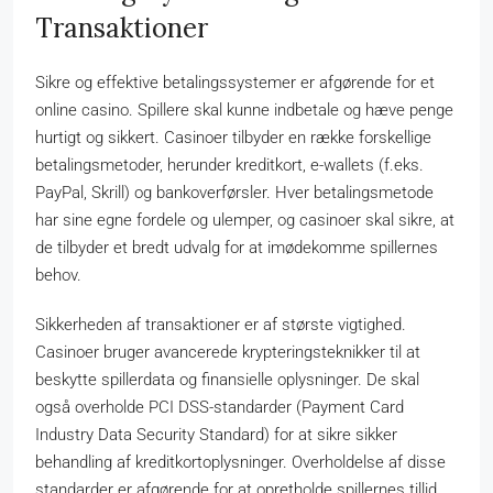
Transaktioner
Sikre og effektive betalingssystemer er afgørende for et
online casino. Spillere skal kunne indbetale og hæve penge
hurtigt og sikkert. Casinoer tilbyder en række forskellige
betalingsmetoder, herunder kreditkort, e-wallets (f.eks.
PayPal, Skrill) og bankoverførsler. Hver betalingsmetode
har sine egne fordele og ulemper, og casinoer skal sikre, at
de tilbyder et bredt udvalg for at imødekomme spillernes
behov.
Sikkerheden af transaktioner er af største vigtighed.
Casinoer bruger avancerede krypteringsteknikker til at
beskytte spillerdata og finansielle oplysninger. De skal
også overholde PCI DSS-standarder (Payment Card
Industry Data Security Standard) for at sikre sikker
behandling af kreditkortoplysninger. Overholdelse af disse
standarder er afgørende for at opretholde spillernes tillid