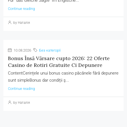
Für "das Gleiche Sagte" Im Englische...
Continue reading
by Наталія
10.08.2026
Без категорії
Bonus Însă Vărsare cupto 2026: 22 Oferte
Casino de Rotiri Gratuite Ci Depunere
ContentCerințele unui bonus casino păcănele fără depunere
sunt simpleBonus dar condiții ş...
Continue reading
by Наталія