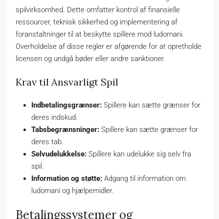
spilvirksomhed. Dette omfatter kontrol af finansielle
ressourcer, teknisk sikkerhed og implementering af
foranstaltninger til at beskytte spillere mod ludomani.
Overholdelse af disse regler er afgørende for at opretholde
licensen og undgå bøder eller andre sanktioner.
Krav til Ansvarligt Spil
Indbetalingsgrænser:
Spillere kan sætte grænser for
deres indskud.
Tabsbegrænsninger:
Spillere kan sætte grænser for
deres tab.
Selvudelukkelse:
Spillere kan udelukke sig selv fra
spil.
Information og støtte:
Adgang til information om
ludomani og hjælpemidler.
Betalingssystemer og