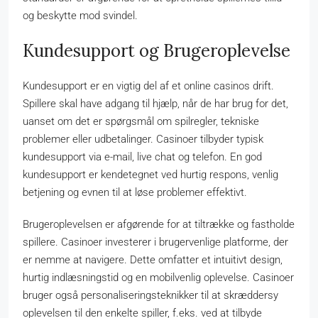
og beskytte mod svindel.
Kundesupport og Brugeroplevelse
Kundesupport er en vigtig del af et online casinos drift.
Spillere skal have adgang til hjælp, når de har brug for det,
uanset om det er spørgsmål om spilregler, tekniske
problemer eller udbetalinger. Casinoer tilbyder typisk
kundesupport via e-mail, live chat og telefon. En god
kundesupport er kendetegnet ved hurtig respons, venlig
betjening og evnen til at løse problemer effektivt.
Brugeroplevelsen er afgørende for at tiltrække og fastholde
spillere. Casinoer investerer i brugervenlige platforme, der
er nemme at navigere. Dette omfatter et intuitivt design,
hurtig indlæsningstid og en mobilvenlig oplevelse. Casinoer
bruger også personaliseringsteknikker til at skræddersy
oplevelsen til den enkelte spiller, f.eks. ved at tilbyde