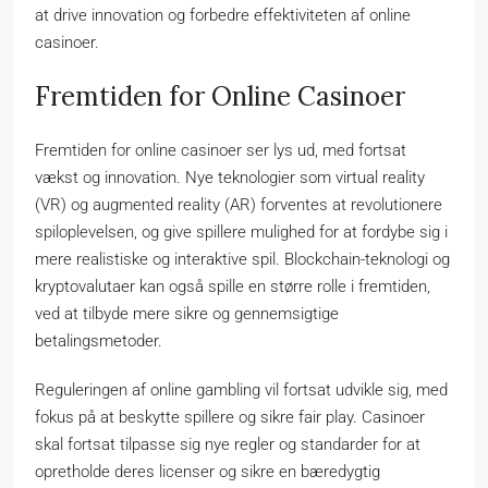
at drive innovation og forbedre effektiviteten af online
casinoer.
Fremtiden for Online Casinoer
Fremtiden for online casinoer ser lys ud, med fortsat
vækst og innovation. Nye teknologier som virtual reality
(VR) og augmented reality (AR) forventes at revolutionere
spiloplevelsen, og give spillere mulighed for at fordybe sig i
mere realistiske og interaktive spil. Blockchain-teknologi og
kryptovalutaer kan også spille en større rolle i fremtiden,
ved at tilbyde mere sikre og gennemsigtige
betalingsmetoder.
Reguleringen af online gambling vil fortsat udvikle sig, med
fokus på at beskytte spillere og sikre fair play. Casinoer
skal fortsat tilpasse sig nye regler og standarder for at
opretholde deres licenser og sikre en bæredygtig