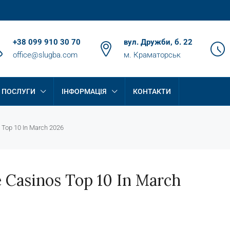
+38 099 910 30 70
вул. Дружби, б. 22
office@slugba.com
м. Краматорськ
ПОСЛУГИ
ІНФОРМАЦІЯ
КОНТАКТИ
 Top 10 In March 2026
 Casinos Top 10 In March