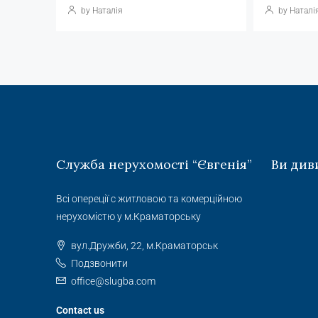
by Наталія
by Наталі
Служба нерухомості “Євгенія”
Ви див
Всі опереції с житловою та комерційною
нерухомістю у м.Краматорську
вул.Дружби, 22, м.Краматорськ
Подзвонити
office@slugba.com
Contact us