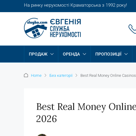
На ринку нерухомості Краматорська з 1992 року!
ПРОДАЖ
ОРЕНДА
ПРОПОЗИЦІЇ
Home
Без категорії
Best Real Money Online Casinos
Best Real Money Online
2026