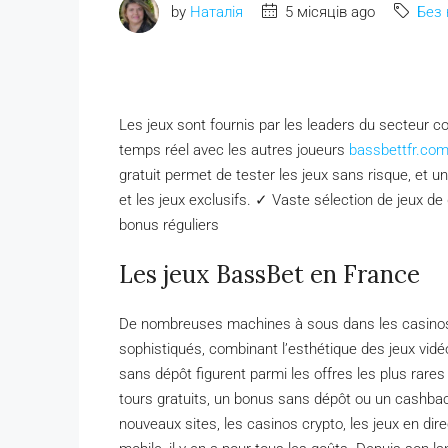
by
Наталія
5 місяців ago
Без 
Les jeux sont fournis par les leaders du secteur c
temps réel avec les autres joueurs
bassbettfr.co
gratuit permet de tester les jeux sans risque, et un
et les jeux exclusifs. ✓ Vaste sélection de jeux d
bonus réguliers
Les jeux BassBet en France
De nombreuses machines à sous dans les casinos
sophistiqués, combinant l’esthétique des jeux vi
sans dépôt figurent parmi les offres les plus rare
tours gratuits, un bonus sans dépôt ou un cashback
nouveaux sites, les casinos crypto, les jeux en di