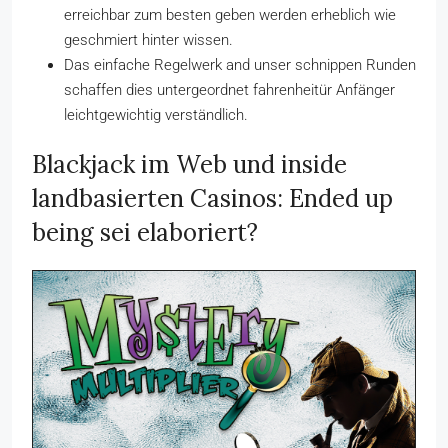
erreichbar zum besten geben werden erheblich wie
geschmiert hinter wissen.
Das einfache Regelwerk and unser schnippen Runden
schaffen dies untergeordnet fahrenheitür Anfänger
leichtgewichtig verständlich.
Blackjack im Web und inside
landbasierten Casinos: Ended up
being sei elaboriert?