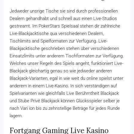
Jedweder unsrige Tische sie sind durch professionellen
Dealern gehandhabt und schnell aus einen Live-Studios
gestreamt. Im PokerStars Spielsaal stehen dir zahlreiche
Live-Blackjacktische qua verschiedenen Dealern,
Tischlimits and Spielformaten zur Verfügung. Live-
Blackjacktische geschrieben stehen über verschiedenen
Einsatzlimits unter anderem Tischformaten zur Verfügung.
Welches unser Regeln des Spiels angeht, funktioniert Live-
Blackjack gleichartig genau so wie jedweder anderen
Blackjack-Varianten, egal in wie weit du online spielst unter
anderem in einem Live-Kasino. In sich verständigen auf
Spielvarianten wie gleichfalls Live Berühmtheit Blackjack
und Stube Privé Blackjack können Glücksspieler selber je
nach Vari ion bis zu zehnstellige Beträge für jedes Runde
lagern.
Fortgang Gaming Live Kasino