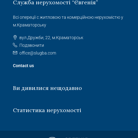
Служба нерухомості “Євгенія”
Всі опереції с житловою та комерційною нерухомістю у
м.Краматорську
вул.Дружби, 22, м.Краматорськ
Подзвонити
office@slugba.com
Contact us
Ви дивилися нещодавно
Статистика нерухомості