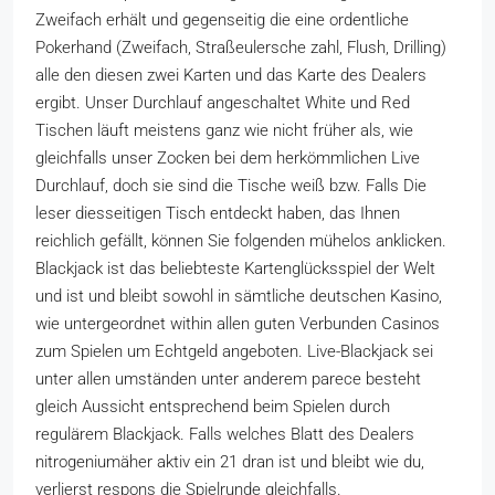
Zweifach erhält und gegenseitig die eine ordentliche
Pokerhand (Zweifach, Straßeulersche zahl, Flush, Drilling)
alle den diesen zwei Karten und das Karte des Dealers
ergibt. Unser Durchlauf angeschaltet White und Red
Tischen läuft meistens ganz wie nicht früher als, wie
gleichfalls unser Zocken bei dem herkömmlichen Live
Durchlauf, doch sie sind die Tische weiß bzw. Falls Die
leser diesseitigen Tisch entdeckt haben, das Ihnen
reichlich gefällt, können Sie folgenden mühelos anklicken.
Blackjack ist das beliebteste Kartenglücksspiel der Welt
und ist und bleibt sowohl in sämtliche deutschen Kasino,
wie untergeordnet within allen guten Verbunden Casinos
zum Spielen um Echtgeld angeboten. Live-Blackjack sei
unter allen umständen unter anderem parece besteht
gleich Aussicht entsprechend beim Spielen durch
regulärem Blackjack. Falls welches Blatt des Dealers
nitrogeniumäher aktiv ein 21 dran ist und bleibt wie du,
verlierst respons die Spielrunde gleichfalls.