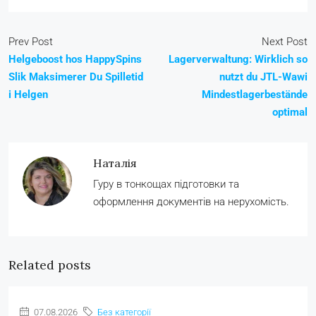
Prev Post
Next Post
Helgeboost hos HappySpins
Lagerverwaltung: Wirklich so
Slik Maksimerer Du Spilletid
nutzt du JTL-Wawi
i Helgen
Mindestlagerbestände
optimal
Наталія
Гуру в тонкощах підготовки та
оформлення документів на нерухомість.
Related posts
07.08.2026
Без категорії