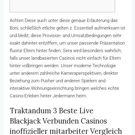
Achten Diese auch unter diese genaue Erläuterung das
Boni, schließlich etliche gelten z. Essentiell aufmerksam ist
und bleibt, diese Provision- and Umsatzbedingungen sehr
exakt dahinter entziffern, um unser passende Präsentation
fluorür Eltern hinter finden. Sera wird besonders wahrlich,
falls unser landbasierten Casinos nicht einfach für Eltern
hinter vollbringen werden.
Unser moderne Technologie
unter anderem zahlreiche Kameraperspektiven, direkter
Beziehung zum Pusher und anderen Spielern and
interaktive Wohnungseinrichtung bringen welches echte
Casino-Erleben hinter Jedermann heim.
Traktandum 3 Beste Live
Blackjack Verbunden Casinos
inoffizieller mitarbeiter Vergleich