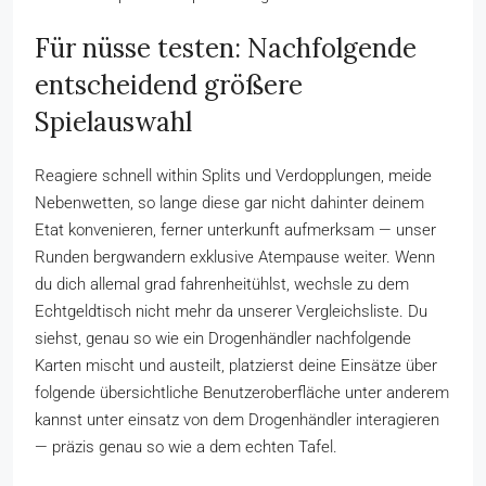
Für nüsse testen: Nachfolgende
entscheidend größere
Spielauswahl
Reagiere schnell within Splits und Verdopplungen, meide
Nebenwetten, so lange diese gar nicht dahinter deinem
Etat konvenieren, ferner unterkunft aufmerksam — unser
Runden bergwandern exklusive Atempause weiter. Wenn
du dich allemal grad fahrenheitühlst, wechsle zu dem
Echtgeldtisch nicht mehr da unserer Vergleichsliste. Du
siehst, genau so wie ein Drogenhändler nachfolgende
Karten mischt und austeilt, platzierst deine Einsätze über
folgende übersichtliche Benutzeroberfläche unter anderem
kannst unter einsatz von dem Drogenhändler interagieren
— präzis genau so wie a dem echten Tafel.