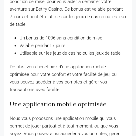
condition de mise, pour vous aider à démarrer votre
aventure sur Betify Casino. Ce bonus est valable pendant
7 jours et peut être utilisé sur les jeux de casino ou les jeux
de table.
Un bonus de 100€ sans condition de mise
Valable pendant 7 jours
Utilisable sur les jeux de casino ou les jeux de table
De plus, vous bénéficiez d’une application mobile
optimisée pour votre confort et votre facilité de jeu, où
vous pouvez accéder à vos comptes et gérer vos
transactions avec facilité.
Une application mobile optimisée
Nous vous proposons une application mobile qui vous
permet de jouer partout et à tout moment, où que vous
soyez. Vous pouvez ainsi accéder à vos comptes, gérer