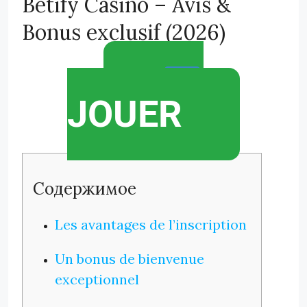
Betify Casino – Avis &
Bonus exclusif (2026)
JOUER
Содержимое
Les avantages de l’inscription
Un bonus de bienvenue
exceptionnel