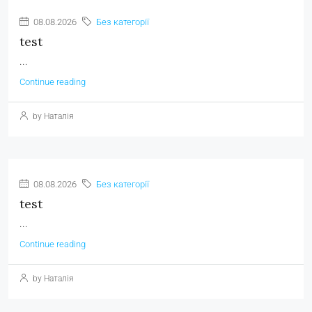
08.08.2026
Без категорії
test
...
Continue reading
by Наталія
08.08.2026
Без категорії
test
...
Continue reading
by Наталія