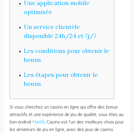
Une application mobile
optimisée
Un service clientèle
disponible 24h/24 et 7j/7
Les conditions pour obtenir le
bonus
Les étapes pour obtenir le
bonus
Si vous cherchez un casino en ligne qui offre des bonus
attractifs et une expérience de jeu de qualité, vous êtes au
bon endroit !
betify
Casino est l’un des meilleurs choix pour
les amateurs de jeu en ligne, avec des jeux de casino