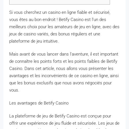
Si vous cherchez un casino en ligne fiable et sécurisé,
vous êtes au bon endroit ! Betify Casino est l’un des
meilleurs choix pour les amateurs de jeu en ligne, avec des
jeux de casino variés, des bonus réguliers et une
plateforme de jeu intuitive.
Mais avant de vous lancer dans l’aventure, il est important
de connaître les points forts et les points faibles de Betify
Casino. Dans cet article, nous allons vous présenter les
avantages et les inconvénients de ce casino en ligne, ainsi
que les bonus exclusifs que nous avons négociés pour
vous.
Les avantages de Betify Casino
La plateforme de jeu de Betify Casino est conçue pour
offrir une expérience de jeu fluide et sécurisée. Les jeux de