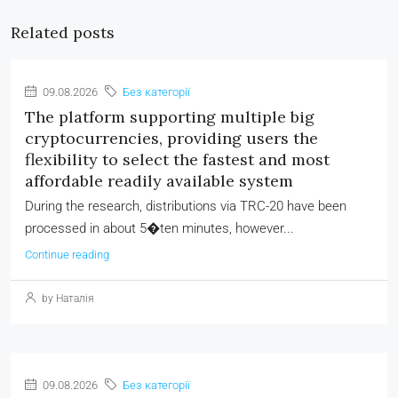
Related posts
09.08.2026
Без категорії
The platform supporting multiple big
cryptocurrencies, providing users the
flexibility to select the fastest and most
affordable readily available system
During the research, distributions via TRC-20 have been
processed in about 5�ten minutes, however...
Continue reading
by Наталія
09.08.2026
Без категорії