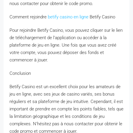
nous contacter pour obtenir le code promo.
Comment rejoindre
betify casino en ligne
Betify Casino
Pour rejoindre Betify Casino, vous pouvez cliquer sur le lien
de téléchargement de l’application ou accéder à la
plateforme de jeu en ligne. Une fois que vous avez créé
votre compte, vous pouvez déposer des fonds et
commencer à jouer.
Conclusion
Betify Casino est un excellent choix pour les amateurs de
jeu en ligne, avec ses jeux de casino variés, ses bonus
réguliers et sa plateforme de jeu intuitive. Cependant, il est
important de prendre en compte les points faibles, tels que
la limitation géographique et les conditions de jeu
complexes. N’hésitez pas à nous contacter pour obtenir le
code promo et commencer à jouer.