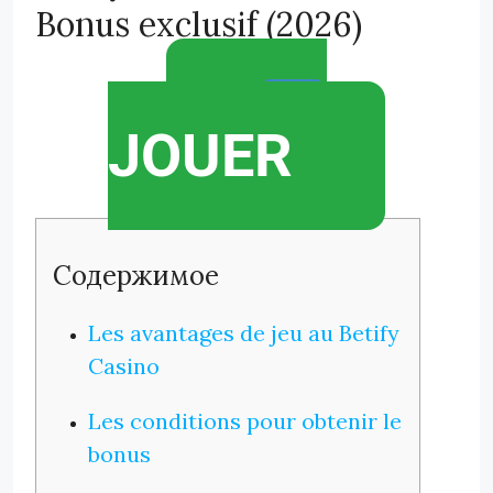
Bonus exclusif (2026)
JOUER
Содержимое
Les avantages de jeu au Betify
Casino
Les conditions pour obtenir le
bonus