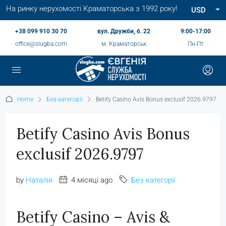
На ринку нерухомості Краматорська з 1992 року!
USD
+38 099 910 30 70
вул. Дружби, б. 22
9:00-17:00
office@slugba.com
м. Краматорськ
Пн-Пт
Home
Без категорії
Betify Casino Avis Bonus exclusif 2026.9797
Betify Casino Avis Bonus
exclusif 2026.9797
by
Наталія
4 місяці ago
Без категорії
Betify Casino – Avis &