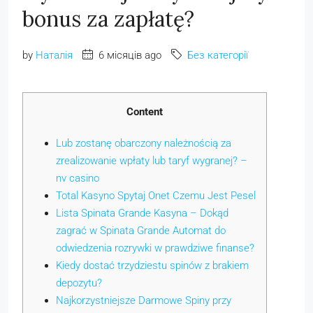
bonus za zapłatę?
by
Наталія
6 місяців ago
Без категорії
Content
Lub zostanę obarczony należnością za
zrealizowanie wpłaty lub taryf wygranej? –
nv casino
Total Kasyno Spytaj Onet Czemu Jest Pesel
Lista Spinata Grande Kasyna – Dokąd
zagrać w Spinata Grande Automat do
odwiedzenia rozrywki w prawdziwe finanse?
Kiedy dostać trzydziestu spinów z brakiem
depozytu?
Najkorzystniejsze Darmowe Spiny przy