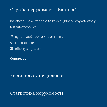
Служба нерухомості “Євгенія”
Всі опереції с житловою та комерційною нерухомістю у
м.Краматорську
вул.Дружби, 22, м.Краматорськ
Подзвонити
office@slugba.com
Contact us
Ви дивилися нещодавно
Статистика нерухомості