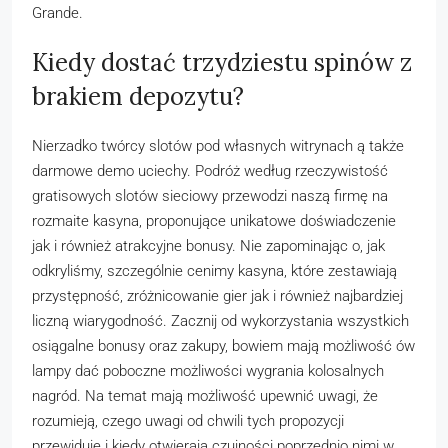
Grande.
Kiedy dostać trzydziestu spinów z
brakiem depozytu?
Nierzadko twórcy slotów pod własnych witrynach ą także
darmowe demo uciechy. Podróż według rzeczywistość
gratisowych slotów sieciowy przewodzi naszą firmę na
rozmaite kasyna, proponujące unikatowe doświadczenie
jak i również atrakcyjne bonusy. Nie zapominając o, jak
odkryliśmy, szczególnie cenimy kasyna, które zestawiają
przystępność, zróżnicowanie gier jak i również najbardziej
liczną wiarygodność. Zacznij od wykorzystania wszystkich
osiągalne bonusy oraz zakupy, bowiem mają możliwość ów
lampy dać poboczne możliwości wygrania kolosalnych
nagród. Na temat mają możliwość upewnić uwagi, że
rozumieją, czego uwagi od chwili tych propozycji
przewiduje i kiedy otwierają czujności poprzednio nimi w