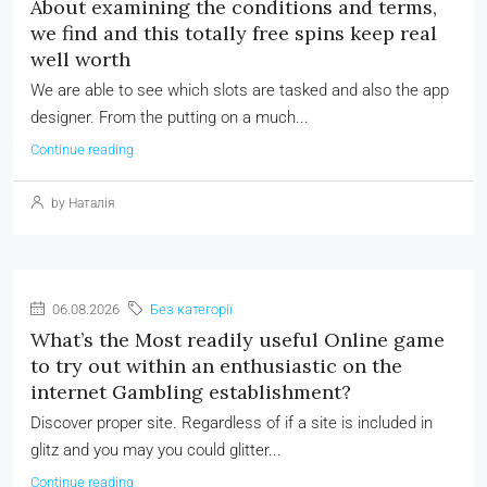
About examining the conditions and terms,
we find and this totally free spins keep real
well worth
We are able to see which slots are tasked and also the app
designer. From the putting on a much...
Continue reading
by Наталія
06.08.2026
Без категорії
What’s the Most readily useful Online game
to try out within an enthusiastic on the
internet Gambling establishment?
Discover proper site. Regardless of if a site is included in
glitz and you may you could glitter...
Continue reading