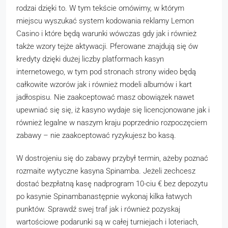
rodzai dzięki to. W tym tekście omówimy, w którym
miejscu wyszukać system kodowania reklamy Lemon
Casino i które będą warunki wówczas gdy jak i również
także wzory tejże aktywacji. Pferowane znajdują się ów
kredyty dzięki dużej liczby platformach kasyn
internetowego, w tym pod stronach strony wideo będą
całkowite wzorów jak i również modeli albumów i kart
jadłospisu. Nie zaakceptować masz obowiązek nawet
upewniać się się, iż kasyno wydaje się licencjonowane jak i
również legalne w naszym kraju poprzednio rozpoczęciem
zabawy – nie zaakceptować ryzykujesz bo kasą.
W dostrojeniu się do zabawy przybył termin, ażeby poznać
rozmaite wytyczne kasyna Spinamba. Jeżeli zechcesz
dostać bezpłatną kasę nadprogram 10-ciu € bez depozytu
po kasynie Spinambanastępnie wykonaj kilka łatwych
punktów. Sprawdź swej traf jak i również pozyskaj
wartościowe podarunki są w całej turniejach i loteriach,