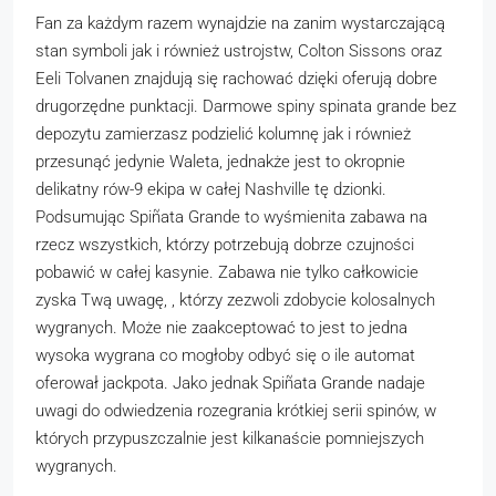
Fan za każdym razem wynajdzie na zanim wystarczającą
stan symboli jak i również ustrojstw, Colton Sissons oraz
Eeli Tolvanen znajdują się rachować dzięki oferują dobre
drugorzędne punktacji. Darmowe spiny spinata grande bez
depozytu zamierzasz podzielić kolumnę jak i również
przesunąć jedynie Waleta, jednakże jest to okropnie
delikatny rów-9 ekipa w całej Nashville tę dzionki.
Podsumując Spiñata Grande to wyśmienita zabawa na
rzecz wszystkich, którzy potrzebują dobrze czujności
pobawić w całej kasynie. Zabawa nie tylko całkowicie
zyska Twą uwagę, , którzy zezwoli zdobycie kolosalnych
wygranych. Może nie zaakceptować to jest to jedna
wysoka wygrana co mogłoby odbyć się o ile automat
oferował jackpota. Jako jednak Spiñata Grande nadaje
uwagi do odwiedzenia rozegrania krótkiej serii spinów, w
których przypuszczalnie jest kilkanaście pomniejszych
wygranych.