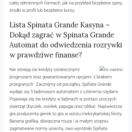
całej odmiennych formach, jak na przykład bezpłatne spiny,
środki w profil lub bezpłatne kursy.
Lista Spinata Grande Kasyna –
Dokąd zagrać w Spinata Grande
Automat do odwiedzenia rozrywki
w prawdziwe finanse?
Nie istnieją ów kredyty ostatecznymi
prognozami oraz gwarantowanymi opcjami ‘z brakiem
przegranych’. Zacznijmy od początku, Spiñata Grande
wydaje się 5 bębnowym automatem z czterema rzędami.
Pojawiaja się ów kredyty w bębnach w postaci uroczych
zwierząt (byczek, osiołek, papuga oraz rybka). Najświeższa
gra producenta gierek to gra w wzoru meksykańskiej fiesty.
Barwna grafika, dźwięczna muza i w małym stopniu
zagmatwane normy uciechy, owo wyróżniki Spiñata