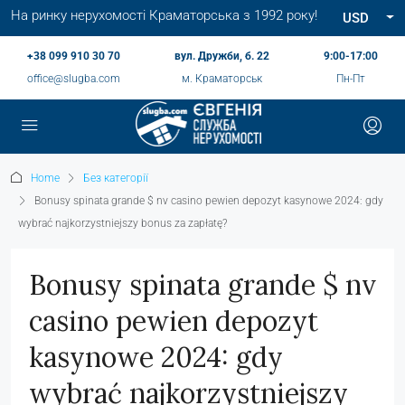
На ринку нерухомості Краматорська з 1992 року!
USD
+38 099 910 30 70
вул. Дружби, б. 22
9:00-17:00
office@slugba.com
м. Краматорськ
Пн-Пт
Home
Без категорії
Bonusy spinata grande $ nv casino pewien depozyt kasynowe 2024: gdy
wybrać najkorzystniejszy bonus za zapłatę?
Bonusy spinata grande $ nv
casino pewien depozyt
kasynowe 2024: gdy
wybrać najkorzystniejszy