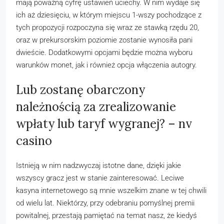
mają poważną cyfrę ustawień uciechy. W nim wydaje się
ich aż dziesięciu, w którym miejscu 1-wszy pochodzące z
tych propozycji rozpoczyna się wraz ze stawką rzędu 20,
oraz w prekursorskim poziomie zostanie wynosiła pani
dwieście. Dodatkowymi opcjami będzie można wyboru
warunków monet, jak i również opcja włączenia autogry.
Lub zostanę obarczony
należnością za zrealizowanie
wpłaty lub taryf wygranej? – nv
casino
Istnieją w nim nadzwyczaj istotne dane, dzięki jakie
wszyscy gracz jest w stanie zainteresować. Leciwe
kasyna internetowego są mnie wszelkim znane w tej chwili
od wielu lat. Niektórzy, przy odebraniu pomyślnej premii
powitalnej, przestają pamiętać na temat nasz, że kiedyś