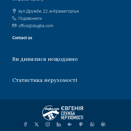
вул.Дружби, 22, м.Краматорськ
Подзвонити
office@slugba.com
Contact us
Ви дивилися нещодавно
Статистика нерухомості