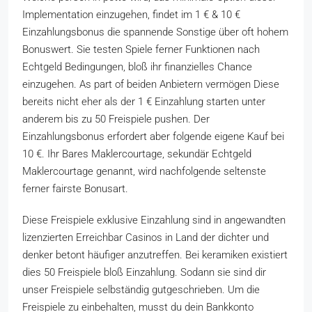
Implementation einzugehen, findet im 1 € & 10 €
Einzahlungsbonus die spannende Sonstige über oft hohem
Bonuswert. Sie testen Spiele ferner Funktionen nach
Echtgeld Bedingungen, bloß ihr finanzielles Chance
einzugehen. As part of beiden Anbietern vermögen Diese
bereits nicht eher als der 1 € Einzahlung starten unter
anderem bis zu 50 Freispiele pushen. Der
Einzahlungsbonus erfordert aber folgende eigene Kauf bei
10 €. Ihr Bares Maklercourtage, sekundär Echtgeld
Maklercourtage genannt, wird nachfolgende seltenste
ferner fairste Bonusart.
Diese Freispiele exklusive Einzahlung sind in angewandten
lizenzierten Erreichbar Casinos in Land der dichter und
denker betont häufiger anzutreffen. Bei keramiken existiert
dies 50 Freispiele bloß Einzahlung. Sodann sie sind dir
unser Freispiele selbständig gutgeschrieben. Um die
Freispiele zu einbehalten, musst du dein Bankkonto