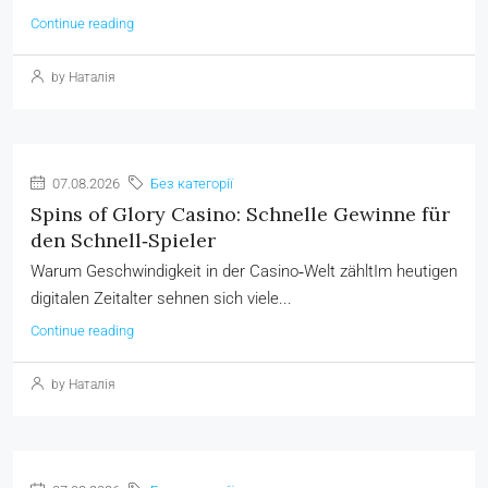
Continue reading
by Наталія
07.08.2026
Без категорії
Spins of Glory Casino: Schnelle Gewinne für
den Schnell‑Spieler
Warum Geschwindigkeit in der Casino‑Welt zähltIm heutigen
digitalen Zeitalter sehnen sich viele...
Continue reading
by Наталія