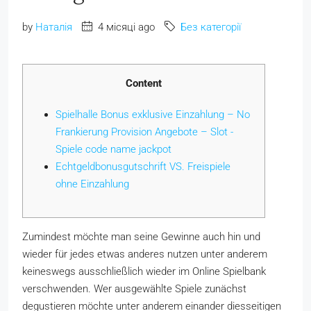
by
Наталія
4 місяці ago
Без категорії
Content
Spielhalle Bonus exklusive Einzahlung – No
Frankierung Provision Angebote – Slot -
Spiele code name jackpot
Echtgeldbonusgutschrift VS. Freispiele
ohne Einzahlung
Zumindest möchte man seine Gewinne auch hin und
wieder für jedes etwas anderes nutzen unter anderem
keineswegs ausschließlich wieder im Online Spielbank
verschwenden. Wer ausgewählte Spiele zunächst
degustieren möchte unter anderem einander diesseitigen