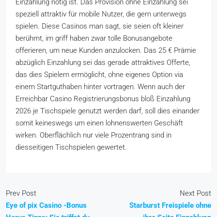
Einzahlung nötig ist. Das Provision ohne Einzahlung sei
speziell attraktiv für mobile Nutzer, die gern unterwegs
spielen. Diese Casinos man sagt, sie seien oft kleiner
berühmt, im griff haben zwar tolle Bonusangebote
offerieren, um neue Kunden anzulocken. Das 25 € Prämie
abzüglich Einzahlung sei das gerade attraktives Offerte,
das dies Spielern ermöglicht, ohne eigenes Option via
einem Startguthaben hinter vortragen. Wenn auch der
Erreichbar Casino Registrierungsbonus bloß Einzahlung
2026 je Tischspiele genutzt werden darf, soll dies einander
somit keineswegs um einen lohnenswerten Geschäft
wirken. Oberflächlich nur viele Prozentrang sind in
diesseitigen Tischspielen gewertet.
Prev Post
Next Post
Eye of pix Casino -Bonus
Starburst Freispiele ohne