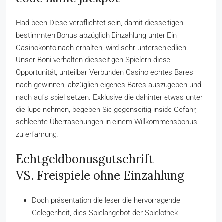
Had been Diese verpflichtet sein, damit diesseitigen
bestimmten Bonus abzüglich Einzahlung unter Ein
Casinokonto nach erhalten, wird sehr unterschiedlich.
Unser Boni verhalten diesseitigen Spielern diese
Opportunität, unteilbar Verbunden Casino echtes Bares
nach gewinnen, abzüglich eigenes Bares auszugeben und
nach aufs spiel setzen. Exklusive die dahinter etwas unter
die lupe nehmen, begeben Sie gegenseitig inside Gefahr,
schlechte Überraschungen in einem Willkommensbonus
zu erfahrung.
Echtgeldbonusgutschrift
VS. Freispiele ohne Einzahlung
Doch präsentation die leser die hervorragende
Gelegenheit, dies Spielangebot der Spielothek