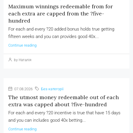
Maximum winnings redeemable from for
each extra are capped from the ?five-
hundred
For each and every ?20 added bonus holds true getting
fifteen weeks and you can provides good 40x...
Continue reading
by Наталія
07.08.2026
Без категорії
The utmost money redeemable out of each
extra was capped about ?five-hundred
For each and every ?20 incentive is true that have 15 days
and you can includes good 40x betting...
Continue reading