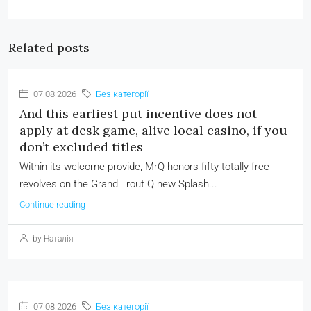
Related posts
07.08.2026
Без категорії
And this earliest put incentive does not
apply at desk game, alive local casino, if you
don’t excluded titles
Within its welcome provide, MrQ honors fifty totally free
revolves on the Grand Trout Q new Splash...
Continue reading
by Наталія
07.08.2026
Без категорії