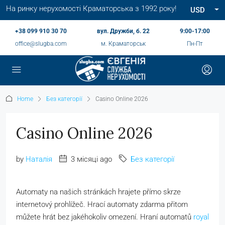
На ринку нерухомості Краматорська з 1992 року!
USD
+38 099 910 30 70
вул. Дружби, б. 22
9:00-17:00
office@slugba.com
м. Краматорськ
Пн-Пт
Home
Без категорії
Casino Online 2026
Casino Online 2026
by
Наталія
3 місяці ago
Без категорії
Automaty na našich stránkách hrajete přímo skrze
internetový prohlížeč. Hrací automaty zdarma přitom
můžete hrát bez jakéhokoliv omezení. Hraní automatů
royal