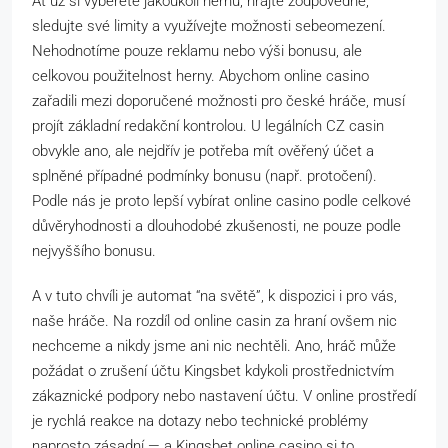
Ať už si vyberete jakoukoli hernu, hrajte zodpovědně,
sledujte své limity a využívejte možnosti sebeomezení.
Nehodnotíme pouze reklamu nebo výši bonusu, ale
celkovou použitelnost herny. Abychom online casino
zařadili mezi doporučené možnosti pro české hráče, musí
projít základní redakční kontrolou. U legálních CZ casin
obvykle ano, ale nejdřív je potřeba mít ověřený účet a
splněné případné podmínky bonusu (např. protočení).
Podle nás je proto lepší vybírat online casino podle celkové
důvěryhodnosti a dlouhodobé zkušenosti, ne pouze podle
nejvyššího bonusu.
A v tuto chvíli je automat “na světě”, k dispozici i pro vás,
naše hráče. Na rozdíl od online casin za hraní ovšem nic
nechceme a nikdy jsme ani nic nechtěli. Ano, hráč může
požádat o zrušení účtu Kingsbet kdykoli prostřednictvím
zákaznické podpory nebo nastavení účtu. V online prostředí
je rychlá reakce na dotazy nebo technické problémy
naprosto zásadní — a Kingsbet online casino si to