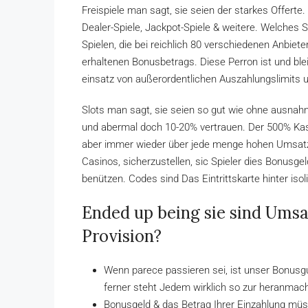
Freispiele man sagt, sie seien der starkes Offerte
Dealer-Spiele, Jackpot-Spiele & weitere. Welches S
Spielen, die bei reichlich 80 verschiedenen Anbiet
erhaltenen Bonusbetrags. Diese Perron ist und ble
einsatz von außerordentlichen Auszahlungslimits 
Slots man sagt, sie seien so gut wie ohne ausnah
und abermal doch 10-20% vertrauen. Der 500% Kasin
aber immer wieder über jede menge hohen Umsatza
Casinos, sicherzustellen, sic Spieler dies Bonusge
benützen. Codes sind Das Eintrittskarte hinter isol
Ended up being sie sind Ums
Provision?
Wenn parece passieren sei, ist unser Bonusg
ferner steht Jedem wirklich so zur heranmac
Bonusgeld & das Betrag Ihrer Einzahlung müs