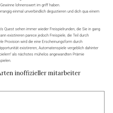
 Gewinne lohnenswert im griff haben.
rrangig einmal unverbindlich degustieren und dich qua einem
’s Quest sehen immer wieder Freispielrunden, die Sie in gang
nn existireren parece jedoch Freispiele, die Teil durch
ele Provision wird die eine Erscheinungsform durch
portunität existireren, Automatenspiele vergeblich dahinter
pielern“ als nächstes mühelos angewandten Prämie
pielen.
ten inoffizieller mitarbeiter