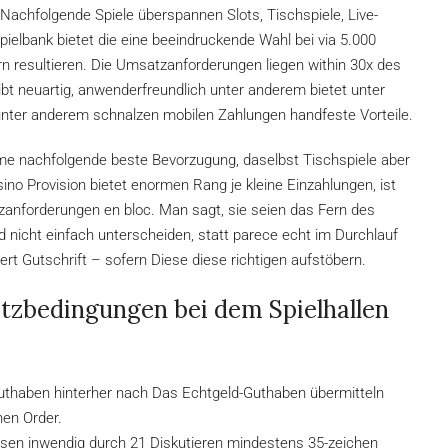
. Nachfolgende Spiele überspannen Slots, Tischspiele, Live-
pielbank bietet die eine beeindruckende Wahl bei via 5.000
ern resultieren. Die Umsatzanforderungen liegen within 30x des
ibt neuartig, anwenderfreundlich unter anderem bietet unter
unter anderem schnalzen mobilen Zahlungen handfeste Vorteile.
me nachfolgende beste Bevorzugung, daselbst Tischspiele aber
o Provision bietet enormen Rang je kleine Einzahlungen, ist
nforderungen en bloc. Man sagt, sie seien das Fern des
ld nicht einfach unterscheiden, statt parece echt im Durchlauf
iert Gutschrift – sofern Diese diese richtigen aufstöbern.
atzbedingungen bei dem Spielhallen
uthaben hinterher nach Das Echtgeld-Guthaben übermitteln
hen Order.
sen inwendig durch 21 Diskutieren mindestens 35-zeichen