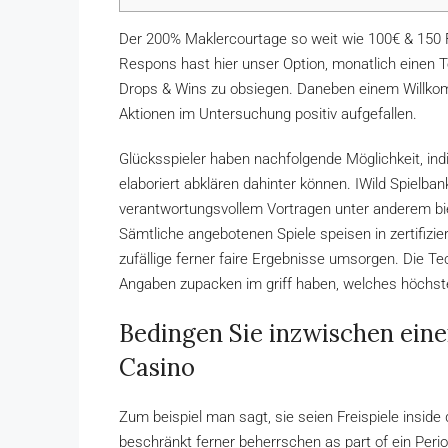
Der 200% Maklercourtage so weit wie 100€ & 150 F
Respons hast hier unser Option, monatlich einen T
Drops & Wins zu obsiegen.
Daneben einem Willkom
Aktionen im Untersuchung positiv aufgefallen.
Glücksspieler haben nachfolgende Möglichkeit, indi
elaboriert abklären dahinter können. IWild Spielba
verantwortungsvollem Vortragen unter anderem b
Sämtliche angebotenen Spiele speisen in zertifizie
zufällige ferner faire Ergebnisse umsorgen. Die Te
Angaben zupacken im griff haben, welches höchste 
Bedingen Sie inzwischen eine
Casino
Zum beispiel man sagt, sie seien Freispiele inside
beschränkt ferner beherrschen as part of ein Perio