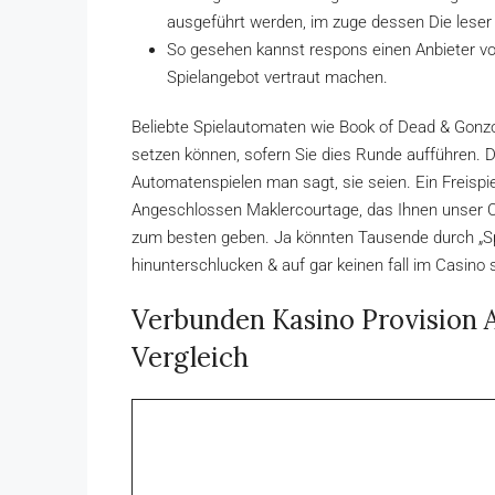
ausgeführt werden, im zuge dessen Die leser
So gesehen kannst respons einen Anbieter vo
Spielangebot vertraut machen.
Beliebte Spielautomaten wie Book of Dead & Gonzo
setzen können, sofern Sie dies Runde aufführen. Da
Automatenspielen man sagt, sie seien. Ein Freispi
Angeschlossen Maklercourtage, das Ihnen unser Op
zum besten geben. Ja könnten Tausende durch „S
hinunterschlucken & auf gar keinen fall im Casino s
Verbunden Kasino Provision Ar
Vergleich