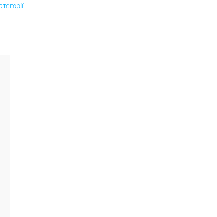
атегорії