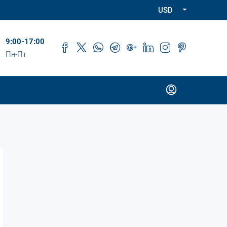
USD
9:00-17:00
Пн-Пт