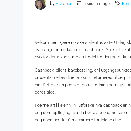
by
Наталія
5 місяців ago
Без 
Velkommen, kjære norske spillentusiaster! I dag ska
av mange online kasinoer: cashback. Spesielt ska
hvorfor dette kan være en fordel for deg som liker å
Cashback, eller tilbakebetaling, er i utgangspunktet
prosentandel av dine tap som returneres til deg, no
din. Dette er en populær bonusordning som gir spille
deres side.
I denne artikkelen vil vi utforske hva cashback er, 
deg som spiller, og hva du bør være oppmerksom p
deg noen tips for å maksimere fordelene dine.