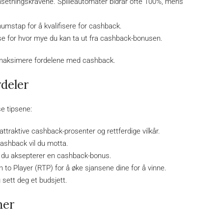
l omsetningskravene. Spilleautomater bidrar ofte 100%, mens
umstap for å kvalifisere for cashback.
e for hvor mye du kan ta ut fra cashback-bonusen.
 maksimere fordelene med cashback.
deler
se tipsene:
attraktive cashback-prosenter og rettferdige vilkår.
cashback vil du motta.
ør du aksepterer en cashback-bonus.
 to Player (RTP) for å øke sjansene dine for å vinne.
g sett deg et budsjett.
ner