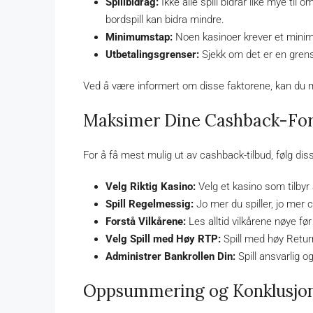
Spillbidrag:
Ikke alle spill bidrar like mye ti
bordspill kan bidra mindre.
Minimumstap:
Noen kasinoer krever et minim
Utbetalingsgrenser:
Sjekk om det er en grens
Ved å være informert om disse faktorene, kan du
Maksimer Dine Cashback-For
For å få mest mulig ut av cashback-tilbud, følg dis
Velg Riktig Kasino:
Velg et kasino som tilbyr 
Spill Regelmessig:
Jo mer du spiller, jo mer 
Forstå Vilkårene:
Les alltid vilkårene nøye f
Velg Spill med Høy RTP:
Spill med høy Return
Administrer Bankrollen Din:
Spill ansvarlig o
Oppsummering og Konklusjo