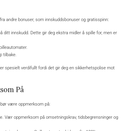
g fra andre bonuser, som innskuddsbonuser og gratisspinn:
 ditt innskudd. Dette gir deg ekstra midler å spille for, men er
pilleautomater.
 tilbake.
 spesielt verdifullt fordi det gir deg en sikkerhetspolise mot
ksom På
du bør være oppmerksom på:
nøye. Vær oppmerksom på omsetningskrav, tidsbegrensninger og