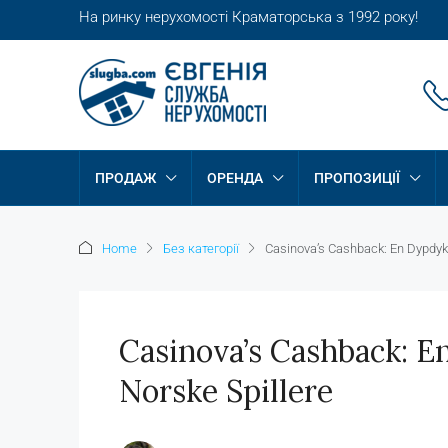
На ринку нерухомості Краматорська з 1992 року!
ПРОДАЖ
ОРЕНДА
ПРОПОЗИЦІЇ
Home
Без категорії
Casinova’s Cashback: En Dypdykk 
Casinova’s Cashback: En
Norske Spillere