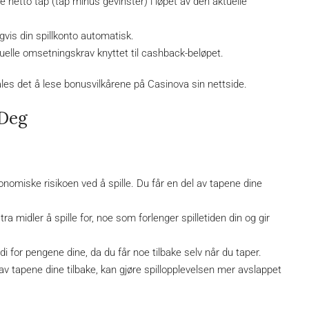
netto tap (tap minus gevinster) i løpet av den aktuelle
vis din spillkonto automatisk.
le omsetningskrav knyttet til cashback-beløpet.
ales det å lese bonusvilkårene på Casinova sin nettside.
 Deg
omiske risikoen ved å spille. Du får en del av tapene dine
 midler å spille for, noe som forlenger spilletiden din og gir
 for pengene dine, da du får noe tilbake selv når du taper.
 av tapene dine tilbake, kan gjøre spillopplevelsen mer avslappet