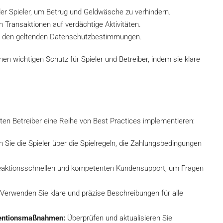
 der Spieler, um Betrug und Geldwäsche zu verhindern.
Transaktionen auf verdächtige Aktivitäten.
ß den geltenden Datenschutzbestimmungen.
n wichtigen Schutz für Spieler und Betreiber, indem sie klare
ten Betreiber eine Reihe von Best Practices implementieren:
 Sie die Spieler über die Spielregeln, die Zahlungsbedingungen
reaktionsschnellen und kompetenten Kundensupport, um Fragen
Verwenden Sie klare und präzise Beschreibungen für alle
ventionsmaßnahmen:
Überprüfen und aktualisieren Sie