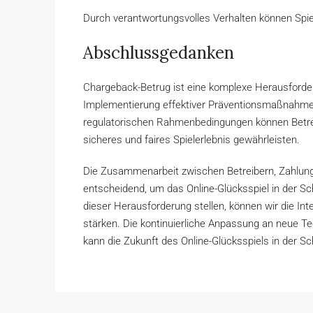
Durch verantwortungsvolles Verhalten können Spiel
Abschlussgedanken
Chargeback-Betrug ist eine komplexe Herausforderun
Implementierung effektiver Präventionsmaßnahmen
regulatorischen Rahmenbedingungen können Betrei
sicheres und faires Spielerlebnis gewährleisten.
Die Zusammenarbeit zwischen Betreibern, Zahlungs
entscheidend, um das Online-Glücksspiel in der S
dieser Herausforderung stellen, können wir die Int
stärken. Die kontinuierliche Anpassung an neue T
kann die Zukunft des Online-Glücksspiels in der Sc