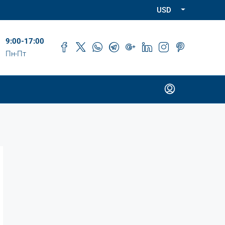
USD
9:00-17:00
Пн-Пт