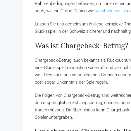
Rahmenbedingungen befassen, um Ihnen einen umf
auch, wie ein Online-Casino wie
winshark casino
di
Lassen Sie uns gemeinsam in diese komplexe Them
Glücksspiel in der Schweiz sicherer und nachhaltig
Was ist Chargeback-Betrug?
Chargeback-Betrug, auch bekannt als Rückbuchungsb
eine Glücksspieltransaktion widerruft und versuch
war. Dies kann aus verschiedenen Gründen gesche
oder sogar Unkenntnis der Spielregeln.
Die Folgen von Chargeback-Betrug sind weitreichend
den ursprünglichen Zahlungsbetrag, sondern auch
tragen müssen. Darüber hinaus kann Chargeback-
Spieler untergraben.