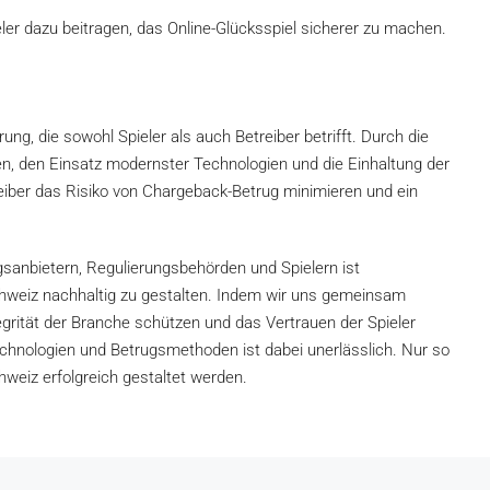
er dazu beitragen, das Online-Glücksspiel sicherer zu machen.
g, die sowohl Spieler als auch Betreiber betrifft. Durch die
, den Einsatz modernster Technologien und die Einhaltung der
ber das Risiko von Chargeback-Betrug minimieren und ein
anbietern, Regulierungsbehörden und Spielern ist
chweiz nachhaltig zu gestalten. Indem wir uns gemeinsam
egrität der Branche schützen und das Vertrauen der Spieler
echnologien und Betrugsmethoden ist dabei unerlässlich. Nur so
hweiz erfolgreich gestaltet werden.