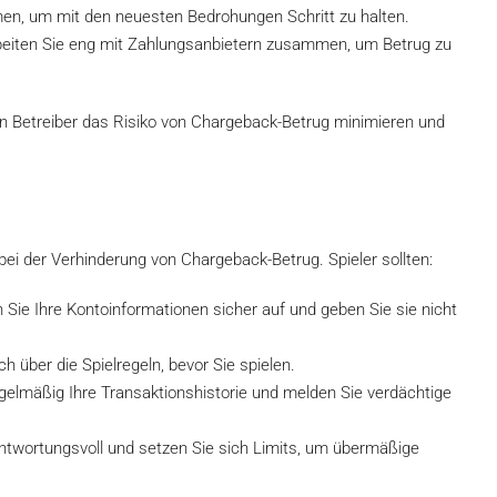
n, um mit den neuesten Bedrohungen Schritt zu halten.
eiten Sie eng mit Zahlungsanbietern zusammen, um Betrug zu
n Betreiber das Risiko von Chargeback-Betrug minimieren und
 bei der Verhinderung von Chargeback-Betrug. Spieler sollten:
Sie Ihre Kontoinformationen sicher auf und geben Sie sie nicht
ch über die Spielregeln, bevor Sie spielen.
gelmäßig Ihre Transaktionshistorie und melden Sie verdächtige
ntwortungsvoll und setzen Sie sich Limits, um übermäßige