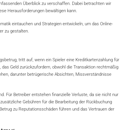
assenden Überblick zu verschaffen. Dabei betrachten wir
ese Herausforderungen bewältigen kann.
atik eintauchen und Strategien entwickeln, um das Online-
er zu gestalten.
etrug, tritt auf, wenn ein Spieler eine Kreditkartenzahlung für
t, das Geld zurückzufordern, obwohl die Transaktion rechtmäßig
hen, darunter betrügerische Absichten, Missverständnisse
. Für Betreiber entstehen finanzielle Verluste, da sie nicht nur
 zusätzliche Gebühren für die Bearbeitung der Rückbuchung
Betrug zu Reputationsschäden führen und das Vertrauen der