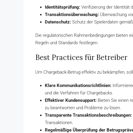
Identitätsprüfung:
Verifizierung der Identität
Transaktionsüberwachung:
Überwachung von 
Datenschutz:
Schutz der Spielerdaten gemä
Die regulatorischen Rahmenbedingungen bieten eine
Regeln und Standards festlegen.
Best Practices für Betreiber
Um Chargeback-Betrug effektiv zu bekämpfen, soll
Klare Kommunikationsrichtlinien:
Informieren
und die Verfahren für Chargebacks.
Effektiver Kundensupport:
Bieten Sie einen 
zu beantworten und Probleme zu lösen.
Transparente Transaktionsbeschreibungen:
Transaktionen.
Regelmäßige Überprüfung der Betrugsprä