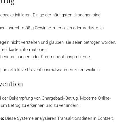
trug
backs initiieren. Einige der häufigsten Ursachen sind:
chen, unrechtmäßig Gewinne zu erzielen oder Verluste zu
Regeln nicht verstehen und glauben, sie seien betrogen worden.
editkarteninformationen.
nsbeschreibungen oder Kommunikationsprobleme.
d, um effektive Präventionsmaßnahmen zu entwickeln.
vention
bei der Bekämpfung von Chargeback-Betrug. Moderne Online-
, um Betrug zu erkennen und zu verhindern:
e:
Diese Systeme analysieren Transaktionsdaten in Echtzeit,