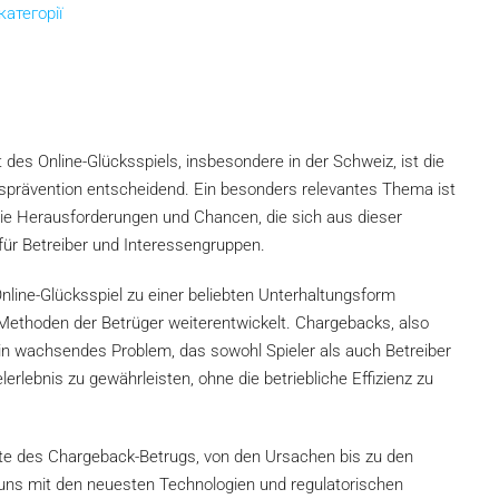
категорії
des Online-Glücksspiels, insbesondere in der Schweiz, ist die
gsprävention entscheidend. Ein besonders relevantes Thema ist
die Herausforderungen und Chancen, die sich aus dieser
 für Betreiber und Interessengruppen.
nline-Glücksspiel zu einer beliebten Unterhaltungsform
 Methoden der Betrüger weiterentwickelt. Chargebacks, also
in wachsendes Problem, das sowohl Spieler als auch Betreiber
ielerlebnis zu gewährleisten, ohne die betriebliche Effizienz zu
kte des Chargeback-Betrugs, von den Ursachen bis zu den
ns mit den neuesten Technologien und regulatorischen