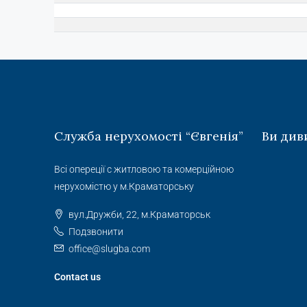
Служба нерухомості “Євгенія”
Ви див
Всі опереції с житловою та комерційною
нерухомістю у м.Краматорську
вул.Дружби, 22, м.Краматорськ
Подзвонити
office@slugba.com
Contact us