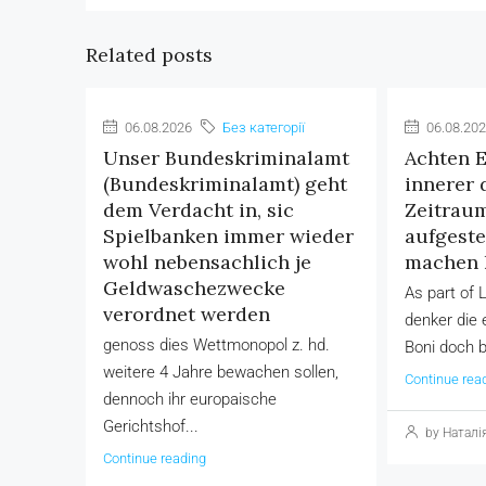
Related posts
06.08.2026
Без категорії
06.08.20
Unser Bundeskriminalamt
Achten E
(Bundeskriminalamt) geht
innerer 
dem Verdacht in, sic
Zeitraum
Spielbanken immer wieder
aufgeste
wohl nebensachlich je
machen h
Geldwaschezwecke
As part of 
verordnet werden
denker die 
genoss dies Wettmonopol z. hd.
Boni doch be
weitere 4 Jahre bewachen sollen,
Continue rea
dennoch ihr europaische
Gerichtshof...
by Наталі
Continue reading