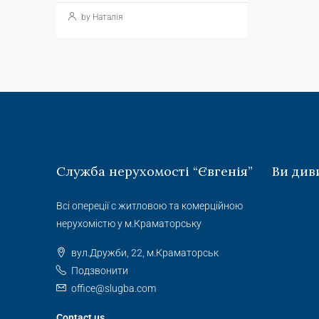
by Наталія
Служба нерухомості “Євгенія”
Ви див
Всі опереції с житловою та комерційною
нерухомістю у м.Краматорську
вул.Дружби, 22, м.Краматорськ
Подзвонити
office@slugba.com
Contact us