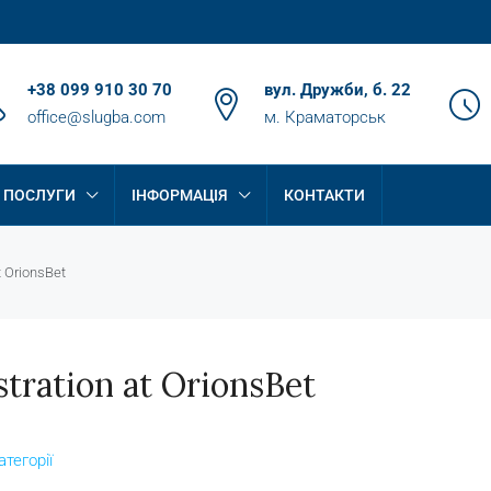
+38 099 910 30 70
вул. Дружби, б. 22
office@slugba.com
м. Краматорськ
ПОСЛУГИ
ІНФОРМАЦІЯ
КОНТАКТИ
t OrionsBet
stration at OrionsBet
атегорії