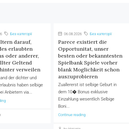
26
Без категорії
06.08.2026
Без категорії
ltern darauf,
Parece existiert die
des erlaubten
Opportunitat, unser
s oder anderer,
besten oder bekanntesten
llter Geltend
Spielbank Spiele vorher
inter verweilen
blank Moglichkeit schon
auszuprobieren
Land der dichter und
Zuallererst ist selbige Geburt in
erlaubnis haben selbige
dem 10� Bonus exklusive
i Anbietern via...
Einzahlung wesentlich Selbige
ding
Boni...
Continue reading
я