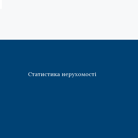
Статистика нерухомості