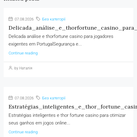
07.08.2026
Без категорії
Delicada_análise_e_thorfortune_casino_para
Delicada análise e thorfortune casino para jogadores
exigentes em PortugalSegurança e...
Continue reading
by Наталія
07.08.2026
Без категорії
Estratégias_inteligentes_e_thor_fortune_ca
Estratégias inteligentes e thor fortune casino para otimizar
seus ganhos em jogos online...
Continue reading