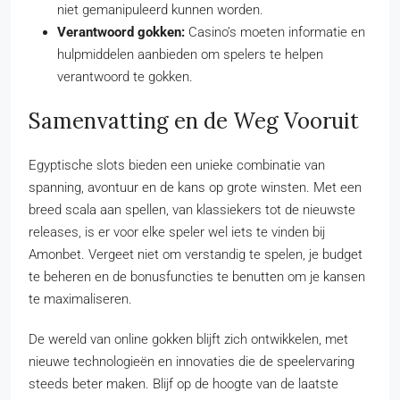
niet gemanipuleerd kunnen worden.
Verantwoord gokken:
Casino’s moeten informatie en
hulpmiddelen aanbieden om spelers te helpen
verantwoord te gokken.
Samenvatting en de Weg Vooruit
Egyptische slots bieden een unieke combinatie van
spanning, avontuur en de kans op grote winsten. Met een
breed scala aan spellen, van klassiekers tot de nieuwste
releases, is er voor elke speler wel iets te vinden bij
Amonbet. Vergeet niet om verstandig te spelen, je budget
te beheren en de bonusfuncties te benutten om je kansen
te maximaliseren.
De wereld van online gokken blijft zich ontwikkelen, met
nieuwe technologieën en innovaties die de speelervaring
steeds beter maken. Blijf op de hoogte van de laatste