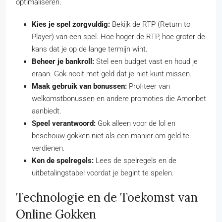
optimaliseren.
Kies je spel zorgvuldig:
Bekijk de RTP (Return to
Player) van een spel. Hoe hoger de RTP, hoe groter de
kans dat je op de lange termijn wint.
Beheer je bankroll:
Stel een budget vast en houd je
eraan. Gok nooit met geld dat je niet kunt missen.
Maak gebruik van bonussen:
Profiteer van
welkomstbonussen en andere promoties die Amonbet
aanbiedt.
Speel verantwoord:
Gok alleen voor de lol en
beschouw gokken niet als een manier om geld te
verdienen.
Ken de spelregels:
Lees de spelregels en de
uitbetalingstabel voordat je begint te spelen.
Technologie en de Toekomst van
Online Gokken