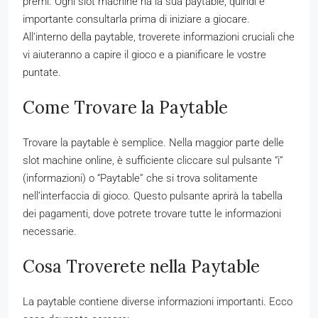
premi. Ogni slot machine ha la sua paytable, quindi è
importante consultarla prima di iniziare a giocare.
All’interno della paytable, troverete informazioni cruciali che
vi aiuteranno a capire il gioco e a pianificare le vostre
puntate.
Come Trovare la Paytable
Trovare la paytable è semplice. Nella maggior parte delle
slot machine online, è sufficiente cliccare sul pulsante “i”
(informazioni) o “Paytable” che si trova solitamente
nell’interfaccia di gioco. Questo pulsante aprirà la tabella
dei pagamenti, dove potrete trovare tutte le informazioni
necessarie.
Cosa Troverete nella Paytable
La paytable contiene diverse informazioni importanti. Ecco