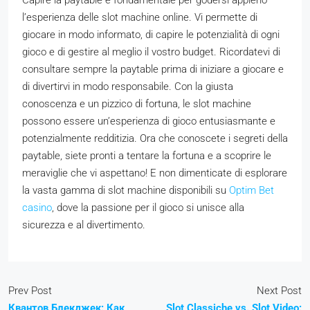
Capire la paytable è fondamentale per godersi appieno
l’esperienza delle slot machine online. Vi permette di
giocare in modo informato, di capire le potenzialità di ogni
gioco e di gestire al meglio il vostro budget. Ricordatevi di
consultare sempre la paytable prima di iniziare a giocare e
di divertirvi in modo responsabile. Con la giusta
conoscenza e un pizzico di fortuna, le slot machine
possono essere un’esperienza di gioco entusiasmante e
potenzialmente redditizia. Ora che conoscete i segreti della
paytable, siete pronti a tentare la fortuna e a scoprire le
meraviglie che vi aspettano! E non dimenticate di esplorare
la vasta gamma di slot machine disponibili su
Optim Bet
casino
, dove la passione per il gioco si unisce alla
sicurezza e al divertimento.
Prev Post
Next Post
Квантов Блекджек: Как
Slot Classiche vs. Slot Video: