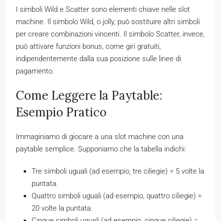
I simboli Wild e Scatter sono elementi chiave nelle slot
machine. Il simbolo Wild, o jolly, può sostituire altri simboli
per creare combinazioni vincenti. Il simbolo Scatter, invece,
può attivare funzioni bonus, come giri gratuiti,
indipendentemente dalla sua posizione sulle linee di
pagamento.
Come Leggere la Paytable:
Esempio Pratico
Immaginiamo di giocare a una slot machine con una
paytable semplice. Supponiamo che la tabella indichi:
Tre simboli uguali (ad esempio, tre ciliegie) = 5 volte la
puntata.
Quattro simboli uguali (ad esempio, quattro ciliegie) =
20 volte la puntata.
Cinque simboli uguali (ad esempio, cinque ciliegie) =