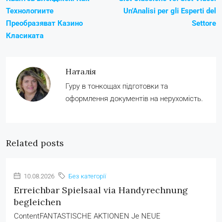
Технологиите
Un’Analisi per gli Esperti del
Преобразяват Казино
Settore
Класиката
Наталія
Гуру в тонкощах підготовки та
оформлення документів на нерухомість.
Related posts
10.08.2026
Без категорії
Erreichbar Spielsaal via Handyrechnung
begleichen
ContentFANTASTISCHE AKTIONEN Je NEUE