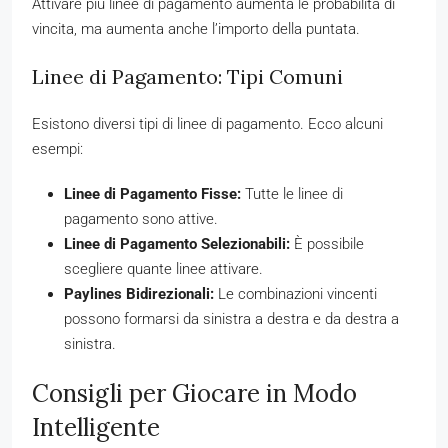
Attivare più linee di pagamento aumenta le probabilità di
vincita, ma aumenta anche l’importo della puntata.
Linee di Pagamento: Tipi Comuni
Esistono diversi tipi di linee di pagamento. Ecco alcuni
esempi:
Linee di Pagamento Fisse:
Tutte le linee di
pagamento sono attive.
Linee di Pagamento Selezionabili:
È possibile
scegliere quante linee attivare.
Paylines Bidirezionali:
Le combinazioni vincenti
possono formarsi da sinistra a destra e da destra a
sinistra.
Consigli per Giocare in Modo
Intelligente