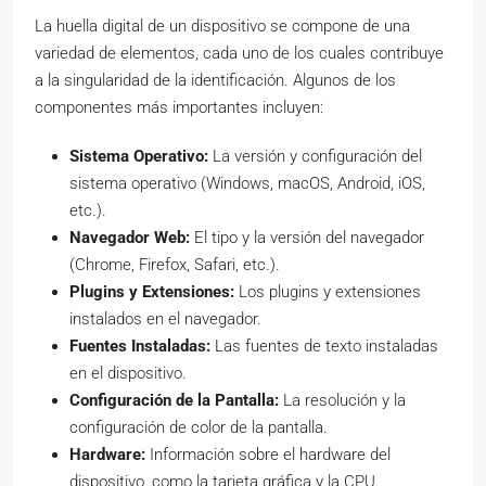
La huella digital de un dispositivo se compone de una
variedad de elementos, cada uno de los cuales contribuye
a la singularidad de la identificación. Algunos de los
componentes más importantes incluyen:
Sistema Operativo:
La versión y configuración del
sistema operativo (Windows, macOS, Android, iOS,
etc.).
Navegador Web:
El tipo y la versión del navegador
(Chrome, Firefox, Safari, etc.).
Plugins y Extensiones:
Los plugins y extensiones
instalados en el navegador.
Fuentes Instaladas:
Las fuentes de texto instaladas
en el dispositivo.
Configuración de la Pantalla:
La resolución y la
configuración de color de la pantalla.
Hardware:
Información sobre el hardware del
dispositivo, como la tarjeta gráfica y la CPU.