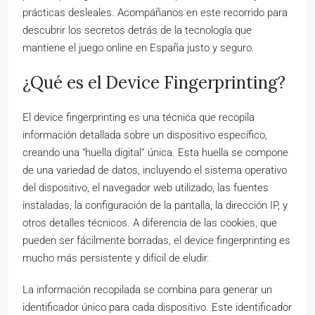
prácticas desleales. Acompáñanos en este recorrido para
descubrir los secretos detrás de la tecnología que
mantiene el juego online en España justo y seguro.
¿Qué es el Device Fingerprinting?
El device fingerprinting es una técnica que recopila
información detallada sobre un dispositivo específico,
creando una “huella digital” única. Esta huella se compone
de una variedad de datos, incluyendo el sistema operativo
del dispositivo, el navegador web utilizado, las fuentes
instaladas, la configuración de la pantalla, la dirección IP, y
otros detalles técnicos. A diferencia de las cookies, que
pueden ser fácilmente borradas, el device fingerprinting es
mucho más persistente y difícil de eludir.
La información recopilada se combina para generar un
identificador único para cada dispositivo. Este identificador