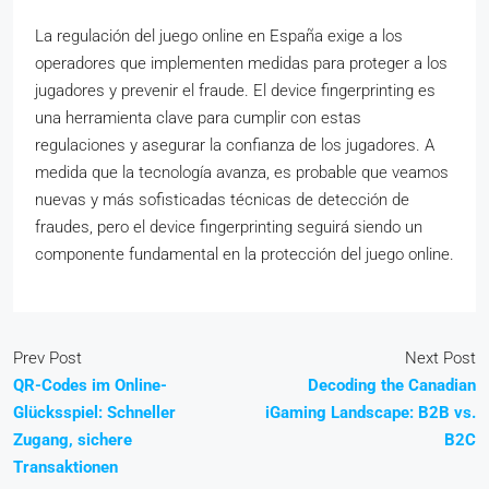
La regulación del juego online en España exige a los
operadores que implementen medidas para proteger a los
jugadores y prevenir el fraude. El device fingerprinting es
una herramienta clave para cumplir con estas
regulaciones y asegurar la confianza de los jugadores. A
medida que la tecnología avanza, es probable que veamos
nuevas y más sofisticadas técnicas de detección de
fraudes, pero el device fingerprinting seguirá siendo un
componente fundamental en la protección del juego online.
Prev Post
Next Post
QR-Codes im Online-
Decoding the Canadian
Glücksspiel: Schneller
iGaming Landscape: B2B vs.
Zugang, sichere
B2C
Transaktionen