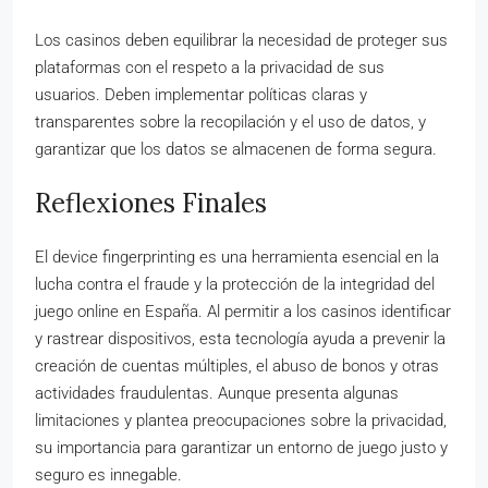
Los casinos deben equilibrar la necesidad de proteger sus
plataformas con el respeto a la privacidad de sus
usuarios. Deben implementar políticas claras y
transparentes sobre la recopilación y el uso de datos, y
garantizar que los datos se almacenen de forma segura.
Reflexiones Finales
El device fingerprinting es una herramienta esencial en la
lucha contra el fraude y la protección de la integridad del
juego online en España. Al permitir a los casinos identificar
y rastrear dispositivos, esta tecnología ayuda a prevenir la
creación de cuentas múltiples, el abuso de bonos y otras
actividades fraudulentas. Aunque presenta algunas
limitaciones y plantea preocupaciones sobre la privacidad,
su importancia para garantizar un entorno de juego justo y
seguro es innegable.