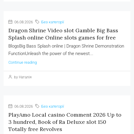
06.08.2026
Без категорії
Dragon Shrine Video slot Gamble Big Bass
Splash online Online slots games for free
BlogsBig Bass Splash online | Dragon Shrine Demonstration
FunctionUnleash the power of the newest...
Continue reading
by Наталія
06.08.2026
Без категорії
PlayAmo Local casino Comment 2026 Up to
3 hundred, Book of Ra Deluxe slot 150
Totally free Revolves