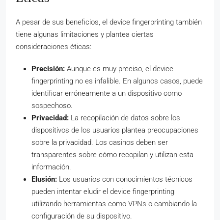
A pesar de sus beneficios, el device fingerprinting también
tiene algunas limitaciones y plantea ciertas
consideraciones éticas:
Precisión:
Aunque es muy preciso, el device
fingerprinting no es infalible. En algunos casos, puede
identificar erróneamente a un dispositivo como
sospechoso.
Privacidad:
La recopilación de datos sobre los
dispositivos de los usuarios plantea preocupaciones
sobre la privacidad. Los casinos deben ser
transparentes sobre cómo recopilan y utilizan esta
información.
Elusión:
Los usuarios con conocimientos técnicos
pueden intentar eludir el device fingerprinting
utilizando herramientas como VPNs o cambiando la
configuración de su dispositivo.