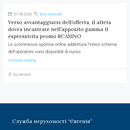
07.08.2026
Без категорії
Verso avvantaggiarsi dell’offerta, il atleta
dovra incastrare nell’apposito gamma il
espressivita promo RCASINO
Le scommesse sportive online addirittura l'intero schema
dell'operatore sono disponibili di nuovo...
Continue reading
by Наталія
Служба нерухомості “Євгенія”