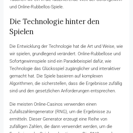
und Online-Rubbellos-Spiele.
Die Technologie hinter den
Spielen
Die Entwicklung der Technologie hat die Art und Weise, wie
wir spielen, grundlegend verändert. Online-Rubbellose und
Sofortgewinnspiele sind ein Paradebeispiel dafür, wie
Technologie das Glücksspiel zugänglicher und interaktiver
gemacht hat. Die Spiele basieren auf komplexen
Algorithmen, die sicherstellen, dass die Ergebnisse zufällig
sind und den gesetzlichen Anforderungen entsprechen.
Die meisten Online-Casinos verwenden einen
Zufallszahlengenerator (RNG), um die Ergebnisse zu
ermitteln. Dieser Generator erzeugt eine Reihe von
zufälligen Zahlen, die dann verwendet werden, um die