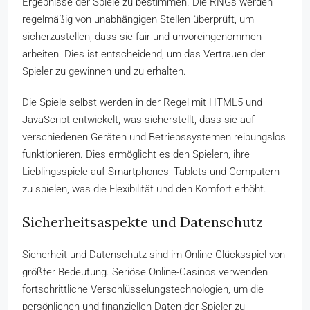
Ergebnisse der Spiele zu bestimmen. Die RNGs werden
regelmäßig von unabhängigen Stellen überprüft, um
sicherzustellen, dass sie fair und unvoreingenommen
arbeiten. Dies ist entscheidend, um das Vertrauen der
Spieler zu gewinnen und zu erhalten.
Die Spiele selbst werden in der Regel mit HTML5 und
JavaScript entwickelt, was sicherstellt, dass sie auf
verschiedenen Geräten und Betriebssystemen reibungslos
funktionieren. Dies ermöglicht es den Spielern, ihre
Lieblingsspiele auf Smartphones, Tablets und Computern
zu spielen, was die Flexibilität und den Komfort erhöht.
Sicherheitsaspekte und Datenschutz
Sicherheit und Datenschutz sind im Online-Glücksspiel von
größter Bedeutung. Seriöse Online-Casinos verwenden
fortschrittliche Verschlüsselungstechnologien, um die
persönlichen und finanziellen Daten der Spieler zu