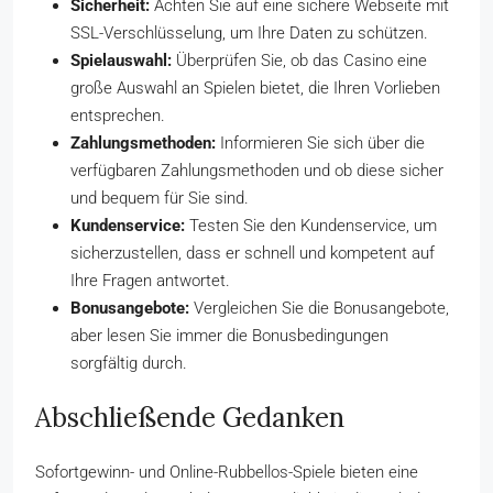
Sicherheit:
Achten Sie auf eine sichere Webseite mit
SSL-Verschlüsselung, um Ihre Daten zu schützen.
Spielauswahl:
Überprüfen Sie, ob das Casino eine
große Auswahl an Spielen bietet, die Ihren Vorlieben
entsprechen.
Zahlungsmethoden:
Informieren Sie sich über die
verfügbaren Zahlungsmethoden und ob diese sicher
und bequem für Sie sind.
Kundenservice:
Testen Sie den Kundenservice, um
sicherzustellen, dass er schnell und kompetent auf
Ihre Fragen antwortet.
Bonusangebote:
Vergleichen Sie die Bonusangebote,
aber lesen Sie immer die Bonusbedingungen
sorgfältig durch.
Abschließende Gedanken
Sofortgewinn- und Online-Rubbellos-Spiele bieten eine