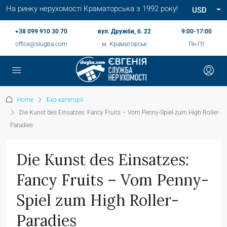
На ринку нерухомості Краматорська з 1992 року!
USD
+38 099 910 30 70
вул. Дружби, б. 22
9:00-17:00
office@slugba.com
м. Краматорськ
Пн-Пт
Home
Без категорії
Die Kunst des Einsatzes: Fancy Fruits – Vom Penny-Spiel zum High Roller-
Paradies
Die Kunst des Einsatzes:
Fancy Fruits – Vom Penny-
Spiel zum High Roller-
Paradies