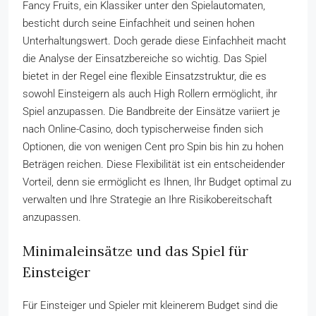
Fancy Fruits, ein Klassiker unter den Spielautomaten,
besticht durch seine Einfachheit und seinen hohen
Unterhaltungswert. Doch gerade diese Einfachheit macht
die Analyse der Einsatzbereiche so wichtig. Das Spiel
bietet in der Regel eine flexible Einsatzstruktur, die es
sowohl Einsteigern als auch High Rollern ermöglicht, ihr
Spiel anzupassen. Die Bandbreite der Einsätze variiert je
nach Online-Casino, doch typischerweise finden sich
Optionen, die von wenigen Cent pro Spin bis hin zu hohen
Beträgen reichen. Diese Flexibilität ist ein entscheidender
Vorteil, denn sie ermöglicht es Ihnen, Ihr Budget optimal zu
verwalten und Ihre Strategie an Ihre Risikobereitschaft
anzupassen.
Minimaleinsätze und das Spiel für
Einsteiger
Für Einsteiger und Spieler mit kleinerem Budget sind die