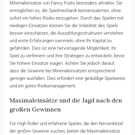
Minimaleinsätze von Fancy Fruits besonders attraktiv. Sie
ermöglichen es, die Spielmechanik kennenzulernen, ohne
sofort ein hohes Risiko einzugehen. Durch das Spielen mit
niedrigen Einsätzen können Sie die Volatilität des Spiels
besser einschätzen, die Auszahlungsstrukturen verstehen
und erste Erfahrungen sammeln, ohne Ihr Kapital zu
gefährden. Dies ist eine hervorragende Möglichkeit, Ihr
Spiel zu verfeinern und Ihre Strategien zu entwickeln, bevor
Sie höhere Einsätze wagen. Achten Sie jedoch darauf,
dass die Gewinne bei Minimaleinsätzen entsprechend
geringer ausfallen. Dies erfordert eine geduldige Spielweise
und ein gutes Risikomanagement.
Maximaleinsätze und die Jagd nach den
großen Gewinnen
Für High Roller und erfahrene Spieler, die den Nervenkitzel
der großen Gewinne suchen, bieten die Maximaleinsätze