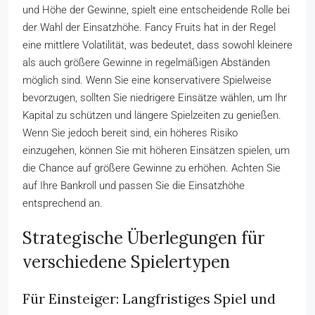
und Höhe der Gewinne, spielt eine entscheidende Rolle bei
der Wahl der Einsatzhöhe. Fancy Fruits hat in der Regel
eine mittlere Volatilität, was bedeutet, dass sowohl kleinere
als auch größere Gewinne in regelmäßigen Abständen
möglich sind. Wenn Sie eine konservativere Spielweise
bevorzugen, sollten Sie niedrigere Einsätze wählen, um Ihr
Kapital zu schützen und längere Spielzeiten zu genießen.
Wenn Sie jedoch bereit sind, ein höheres Risiko
einzugehen, können Sie mit höheren Einsätzen spielen, um
die Chance auf größere Gewinne zu erhöhen. Achten Sie
auf Ihre Bankroll und passen Sie die Einsatzhöhe
entsprechend an.
Strategische Überlegungen für
verschiedene Spielertypen
Für Einsteiger: Langfristiges Spiel und