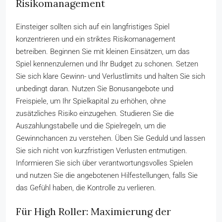
Risikomanagement
Einsteiger sollten sich auf ein langfristiges Spiel
konzentrieren und ein striktes Risikomanagement
betreiben. Beginnen Sie mit kleinen Einsätzen, um das
Spiel kennenzulernen und Ihr Budget zu schonen. Setzen
Sie sich klare Gewinn- und Verlustlimits und halten Sie sich
unbedingt daran. Nutzen Sie Bonusangebote und
Freispiele, um Ihr Spielkapital zu erhöhen, ohne
zusätzliches Risiko einzugehen. Studieren Sie die
Auszahlungstabelle und die Spielregeln, um die
Gewinnchancen zu verstehen. Üben Sie Geduld und lassen
Sie sich nicht von kurzfristigen Verlusten entmutigen.
Informieren Sie sich über verantwortungsvolles Spielen
und nutzen Sie die angebotenen Hilfestellungen, falls Sie
das Gefühl haben, die Kontrolle zu verlieren.
Für High Roller: Maximierung der