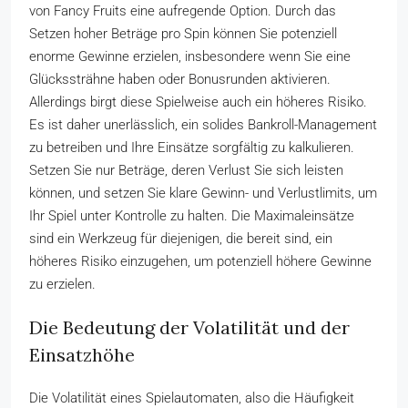
von Fancy Fruits eine aufregende Option. Durch das
Setzen hoher Beträge pro Spin können Sie potenziell
enorme Gewinne erzielen, insbesondere wenn Sie eine
Glückssträhne haben oder Bonusrunden aktivieren.
Allerdings birgt diese Spielweise auch ein höheres Risiko.
Es ist daher unerlässlich, ein solides Bankroll-Management
zu betreiben und Ihre Einsätze sorgfältig zu kalkulieren.
Setzen Sie nur Beträge, deren Verlust Sie sich leisten
können, und setzen Sie klare Gewinn- und Verlustlimits, um
Ihr Spiel unter Kontrolle zu halten. Die Maximaleinsätze
sind ein Werkzeug für diejenigen, die bereit sind, ein
höheres Risiko einzugehen, um potenziell höhere Gewinne
zu erzielen.
Die Bedeutung der Volatilität und der
Einsatzhöhe
Die Volatilität eines Spielautomaten, also die Häufigkeit