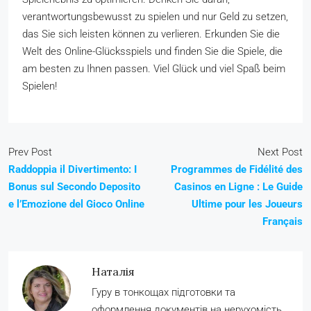
verantwortungsbewusst zu spielen und nur Geld zu setzen,
das Sie sich leisten können zu verlieren. Erkunden Sie die
Welt des Online-Glücksspiels und finden Sie die Spiele, die
am besten zu Ihnen passen. Viel Glück und viel Spaß beim
Spielen!
Prev Post
Next Post
Raddoppia il Divertimento: I
Programmes de Fidélité des
Bonus sul Secondo Deposito
Casinos en Ligne : Le Guide
e l’Emozione del Gioco Online
Ultime pour les Joueurs
Français
Наталія
Гуру в тонкощах підготовки та
оформлення документів на нерухомість.