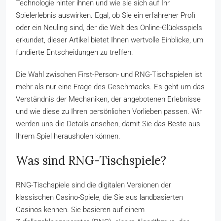
Technologie hinter ihnen und wie sie sich auf Ihr
Spielerlebnis auswirken. Egal, ob Sie ein erfahrener Profi
oder ein Neuling sind, der die Welt des Online-Glücksspiels
erkundet, dieser Artikel bietet Ihnen wertvolle Einblicke, um
fundierte Entscheidungen zu treffen.
Die Wahl zwischen First-Person- und RNG-Tischspielen ist
mehr als nur eine Frage des Geschmacks. Es geht um das
Verständnis der Mechaniken, der angebotenen Erlebnisse
und wie diese zu Ihren persönlichen Vorlieben passen. Wir
werden uns die Details ansehen, damit Sie das Beste aus
Ihrem Spiel herausholen können.
Was sind RNG-Tischspiele?
RNG-Tischspiele sind die digitalen Versionen der
klassischen Casino-Spiele, die Sie aus landbasierten
Casinos kennen. Sie basieren auf einem