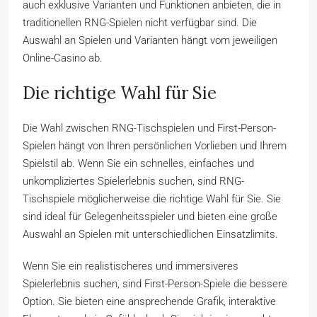
auch exklusive Varianten und Funktionen anbieten, die in
traditionellen RNG-Spielen nicht verfügbar sind. Die
Auswahl an Spielen und Varianten hängt vom jeweiligen
Online-Casino ab.
Die richtige Wahl für Sie
Die Wahl zwischen RNG-Tischspielen und First-Person-
Spielen hängt von Ihren persönlichen Vorlieben und Ihrem
Spielstil ab. Wenn Sie ein schnelles, einfaches und
unkompliziertes Spielerlebnis suchen, sind RNG-
Tischspiele möglicherweise die richtige Wahl für Sie. Sie
sind ideal für Gelegenheitsspieler und bieten eine große
Auswahl an Spielen mit unterschiedlichen Einsatzlimits.
Wenn Sie ein realistischeres und immersiveres
Spielerlebnis suchen, sind First-Person-Spiele die bessere
Option. Sie bieten eine ansprechende Grafik, interaktive