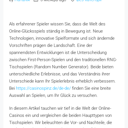
Als erfahrener Spieler wissen Sie, dass die Welt des
Online-Glücksspiels ständig in Bewegung ist. Neue
Technologien, innovative Spielformate und sich ändernde
Vorschriften prägen die Landschaft. Eine der
spannendsten Entwicklungen ist die Unterscheidung
zwischen First-Person-Spielen und den traditionellen RNG-
Tischspielen (Random Number Generator). Beide bieten
unterschiedliche Erlebnisse, und das Verständnis ihrer
Unterschiede kann Ihr Spielerlebnis erheblich verbessern.
Bei
https://casinospinz.de/de-de/
finden Sie eine breite
Auswahl an Spielen, um Ihr Glück zu versuchen.
In diesem Artikel tauchen wir tief in die Welt der Online-
Casinos ein und vergleichen die beiden Haupttypen von
Tischspielen. Wir beleuchten die Vor- und Nachteile, die