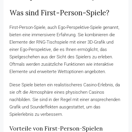
Was sind First-Person-Spiele?
First-Person-Spiele, auch Ego-Perspektive-Spiele genannt,
bieten eine immersivere Erfahrung. Sie kombinieren die
Elemente der RNG-Tischspiele mit einer 3D-Grafik und
einer Ego-Perspektive, die es Ihnen ermöglicht, das
Spielgeschehen aus der Sicht des Spielers zu erleben.
Oftmals werden zusätzliche Funktionen wie interaktive
Elemente und erweiterte Wettoptionen angeboten.
Diese Spiele bieten ein realistischeres Casino-Erlebnis, da
sie oft die Atmosphäre eines physischen Casinos
nachbilden. Sie sind in der Regel mit einer ansprechenden
Grafik und Soundeffekten ausgestattet, um das
Spielerlebnis zu verbessern.
Vorteile von First-Person-Spielen