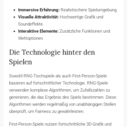
Immersive Erfahrung:
Realistischere Spielumgebung.
Visuelle Attraktivität:
Hochwertige Grafik und
Soundeffekte.
Interaktive Elemente:
Zusätzliche Funktionen und
Wettoptionen.
Die Technologie hinter den
Spielen
Sowohl RNG-Tischspiele als auch First-Person-Spiele
basieren auf fortschrittlicher Technologie. RNG-Spiele
verwenden komplexe Algorithmen, um Zufallszahlen zu
generieren, die das Ergebnis des Spiels bestimmen. Diese
Algorithmen werden regelmäßig von unabhängigen Stellen
überprüft, um Fairness zu gewährleisten.
First-Person-Spiele nutzen fortschrittliche 3D-Grafik und