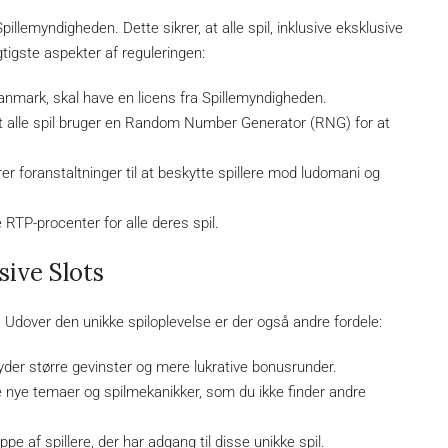
illemyndigheden. Dette sikrer, at alle spil, inklusive eksklusive
igtigste aspekter af reguleringen:
 Danmark, skal have en licens fra Spillemyndigheden.
t alle spil bruger en Random Number Generator (RNG) for at
er foranstaltninger til at beskytte spillere mod ludomani og
 RTP-procenter for alle deres spil.
sive Slots
. Udover den unikke spiloplevelse er der også andre fordele:
yder større gevinster og mere lukrative bonusrunder.
e nye temaer og spilmekanikker, som du ikke finder andre
pe af spillere, der har adgang til disse unikke spil.