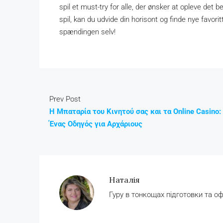
spil et must-try for alle, der ønsker at opleve det 
spil, kan du udvide din horisont og finde nye favori
spændingen selv!
Prev Post
Η Μπαταρία του Κινητού σας και τα Online Casino:
Ένας Οδηγός για Αρχάριους
Наталія
Гуру в тонкощах підготовки та о