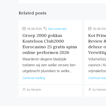
Related posts
06.08.2026
Без категорії
06.08.20
Groep 2000 gokkas
Koi Prin
Kosteloos Club2000
Review &
Eurocasino 25 gratis spins
deluxe o
online performen 2026
Verwitti
Waarderen diegene bladzijde
VolumeSizzl
toelaten wij zien welke versies ben
casino's | K
uitgebracht plusteken te welke...
vrijmakefooi
Continue reading
Continue rea
by Наталія
by Наталі