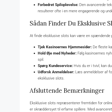
Forbedret Spiloplevelse:
Den avancerede teknol
resulterer ofte i en mere engagerende og und
Sådan Finder Du Eksklusive S
At finde eksklusive slots kan være en spændende p
Tjek Kasinoernes Hjemmesider:
De fleste k
Hold Øje med Nyheder:
Følg kasinoernes nyhe
spil.
Spørg Kundeservice:
Hvis du er i tvivl, kan d
Udforsk Anmeldelser:
Læs anmeldelser af fors
eksklusive slots.
Afsluttende Bemærkninger
Eksklusive slots repræsenterer fremtiden for onlin
er skræddersyet til erfarne spillere. Med avanceret