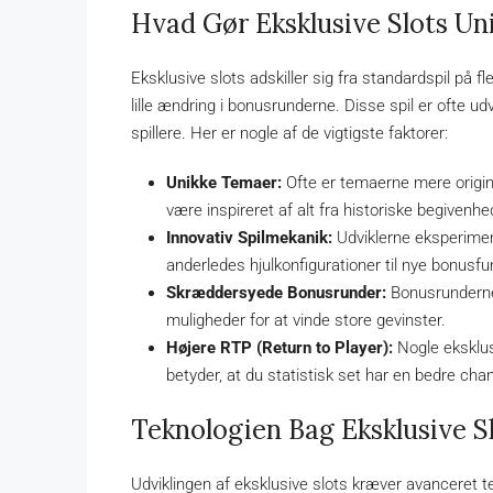
Hvad Gør Eksklusive Slots Un
Eksklusive slots adskiller sig fra standardspil på f
lille ændring i bonusrunderne. Disse spil er ofte u
spillere. Her er nogle af de vigtigste faktorer:
Unikke Temaer:
Ofte er temaerne mere origina
være inspireret af alt fra historiske begivenhe
Innovativ Spilmekanik:
Udviklerne eksperimen
anderledes hjulkonfigurationer til nye bonusfu
Skræddersyede Bonusrunder:
Bonusrunderne 
muligheder for at vinde store gevinster.
Højere RTP (Return to Player):
Nogle eksklusi
betyder, at du statistisk set har en bedre chan
Teknologien Bag Eksklusive S
Udviklingen af eksklusive slots kræver avanceret t