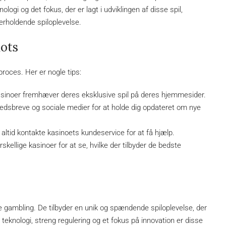
ogi og det fokus, der er lagt i udviklingen af disse spil,
erholdende spiloplevelse.
lots
roces. Her er nogle tips:
asinoer fremhæver deres eksklusive spil på deres hjemmesider.
dsbreve og sociale medier for at holde dig opdateret om nye
u altid kontakte kasinoets kundeservice for at få hjælp.
kellige kasinoer for at se, hvilke der tilbyder de bedste
e gambling. De tilbyder en unik og spændende spiloplevelse, der
 teknologi, streng regulering og et fokus på innovation er disse