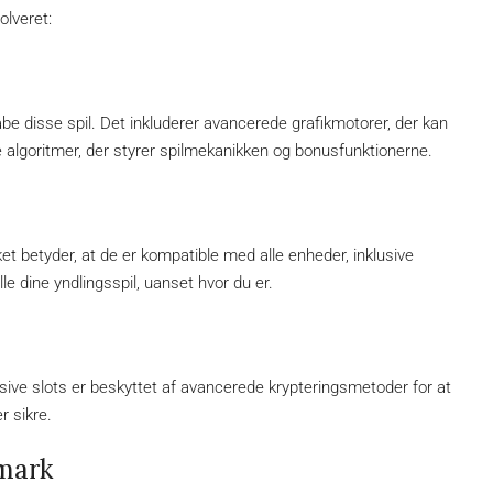
olveret:
abe disse spil. Det inkluderer avancerede grafikmotorer, der kan
 algoritmer, der styrer spilmekanikken og bonusfunktionerne.
ket betyder, at de er kompatible med alle enheder, inklusive
le dine yndlingsspil, uanset hvor du er.
sive slots er beskyttet af avancerede krypteringsmetoder for at
r sikre.
nmark