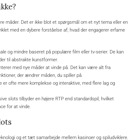
ikke?
lere måder. Det er ikke blot et spørgsmål om et nyt tema eller en
dviklet med en dybere forståelse af, hvad der engagerer erfarne
le og mindre baseret på populære film eller tv-serier. De kan
der til abstrakte kunstformer.
terer med nye måder at vinde på. Det kan være alt fra
nktioner, der ændrer måden, du spiller på.
er ofte mere komplekse og interaktive, med flere lag og
ve slots tilbyder en højere RTP end standardspil, hvilket
ce for at vinde.
lots
eknologi og et tæt samarbejde mellem kasinoer og spiludviklere.