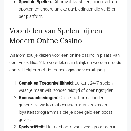
Speciale Spellen:
Dit omvat krasloten, bingo, virtuele
sporten en andere unieke aanbiedingen die variëren
per platform.
Voordelen van Spelen bij een
Modern Online Casino
Waarom zou je kiezen voor een online casino in plaats van
een fysiek filiaal? De voordelen zijn talrijk en worden steeds
aantrekkelijker met de technologische vooruitgang.
Gemak en Toegankelijkheid:
Je kunt 24/7 spelen
waar je maar wilt, zonder reistijd of openingstijden.
Bonusaanbiedingen:
Online platforms bieden
genereuze welkomstbonussen, gratis spins en
loyaliteitsprogramma’s die je speelgeld een boost
geven.
Spelvariëteit:
Het aanbod is vaak veel groter dan in