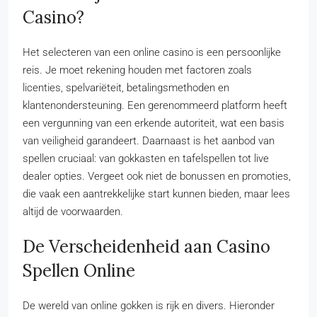
Casino?
Het selecteren van een online casino is een persoonlijke
reis. Je moet rekening houden met factoren zoals
licenties, spelvariëteit, betalingsmethoden en
klantenondersteuning. Een gerenommeerd platform heeft
een vergunning van een erkende autoriteit, wat een basis
van veiligheid garandeert. Daarnaast is het aanbod van
spellen cruciaal: van gokkasten en tafelspellen tot live
dealer opties. Vergeet ook niet de bonussen en promoties,
die vaak een aantrekkelijke start kunnen bieden, maar lees
altijd de voorwaarden.
De Verscheidenheid aan Casino
Spellen Online
De wereld van online gokken is rijk en divers. Hieronder