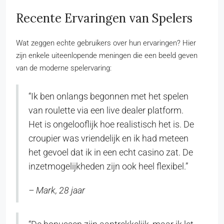
Recente Ervaringen van Spelers
Wat zeggen echte gebruikers over hun ervaringen? Hier
zijn enkele uiteenlopende meningen die een beeld geven
van de moderne spelervaring:
“Ik ben onlangs begonnen met het spelen
van roulette via een live dealer platform.
Het is ongelooflijk hoe realistisch het is. De
croupier was vriendelijk en ik had meteen
het gevoel dat ik in een echt casino zat. De
inzetmogelijkheden zijn ook heel flexibel.”
– Mark, 28 jaar