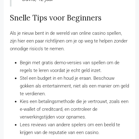
Snelle Tips voor Beginners
Als je nieuw bent in de wereld van online casino spellen,
zijn hier een paar richtlijnen om je op weg te helpen zonder
onnodige risico’s te nemen.
Begin met gratis demo-versies van spellen om de
regels te leren voordat je echt geld inzet.
Stel een budget in en houd je eraan. Beschouw
gokken als entertainment, niet als een manier om geld
te verdienen.
Kies een betalingsmethode die je vertrouwt, zoals een
e-wallet of creditcard, en controleer de
verwerkingstijden voor opnames.
Lees reviews van andere spelers om een beeld te
krijgen van de reputatie van een casino.