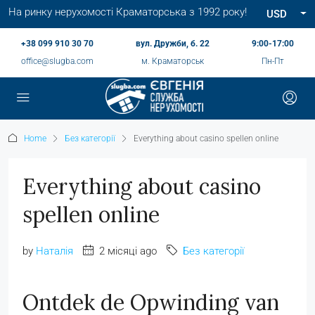
На ринку нерухомості Краматорська з 1992 року!
USD
+38 099 910 30 70
вул. Дружби, б. 22
9:00-17:00
office@slugba.com
м. Краматорськ
Пн-Пт
Home
Без категорії
Everything about casino spellen online
Everything about casino
spellen online
by
Наталія
2 місяці ago
Без категорії
Ontdek de Opwinding van