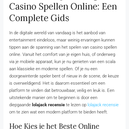
Casino Spellen Online: Een
Complete Gids
In de digitale wereld van vandaag is het aanbod van
entertainment eindeloos, maar weinig ervaringen kunnen
tippen aan de spanning van het spelen van casino spellen
online. Vanuit het comfort van je eigen huis, of onderweg
via je mobiele apparaat, kun je nu genieten van een scala
aan klassieke en moderne spellen. Of je nu een
doorgewinterde speler bent of nieuw in de scene, de keuze
is overweldigend. Het is daarom essentieel om een
platform te vinden dat betrouwbaar, veilig en leuk is. Een
uitstekende manier om te beginnen is door een
diepgaande
lolajack recensie
te lezen op
lolajack recensie
om te zien wat een modern platform te bieden heeft.
Hoe Kies je het Beste Online