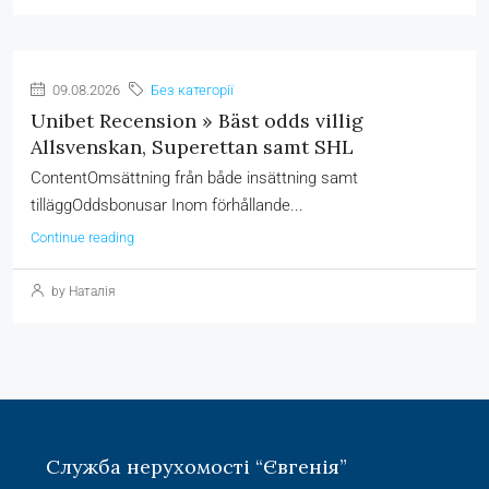
09.08.2026
Без категорії
Unibet Recension » Bäst odds villig
Allsvenskan, Superettan samt SHL
ContentOmsättning från både insättning samt
tilläggOddsbonusar Inom förhållande...
Continue reading
by Наталія
Служба нерухомості “Євгенія”