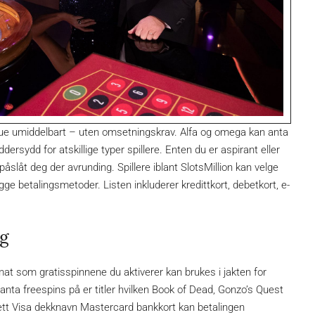
mue umiddelbart – uten omsetningskrav. Alfa og omega kan anta
ddersydd for atskillige typer spillere. Enten du er aspirant eller
åslåt deg der avrunding. Spillere iblant SlotsMillion kan velge
ygge betalingsmetoder. Listen inkluderer kredittkort, debetkort, e-
ng
at som gratisspinnene du aktiverer kan brukes i jakten for
anta freespins på er titler hvilken Book of Dead, Gonzo’s Quest
 ett Visa dekknavn Mastercard bankkort kan betalingen