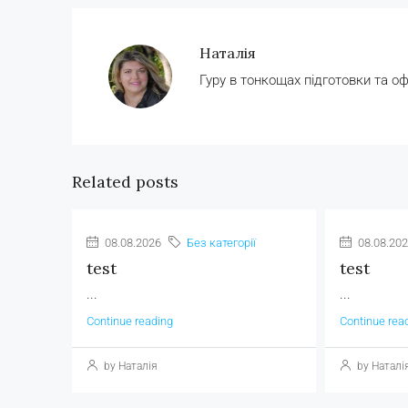
Наталія
Гуру в тонкощах підготовки та о
Related posts
08.08.2026
Без категорії
08.08.20
test
test
...
...
Continue reading
Continue rea
by Наталія
by Наталі