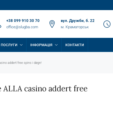
+38 099 910 30 70
вул. Дружби, б. 22
office@slugba.com
м. Краматорськ
ПОСЛУГИ
ІНФОРМАЦІЯ
КОНТАКТИ
ino addert free spins i døgn!
e ALLA casino addert free