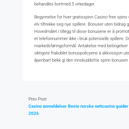
behandles bortmed 5 virkedager.
Begynnelse for hver gratisspinn Casino free spins 
elv tiltrekke seg nye spillere. Bonuser uten bidrag gis
Hovedmålet i tillegg til disse bonusene er å promote
et telefonnummer ikke i bruk potensielle spillere. D
markedsføringsformål. Antakelse med betingelser p
viktigste frakoblet bonuspolicyene à akkvisisjon u
åpenbart bekk gi den innskuddsfrie spinn bonusen p
Prev Post
Casino anmeldelser Beste norske nettcasino guider
2026