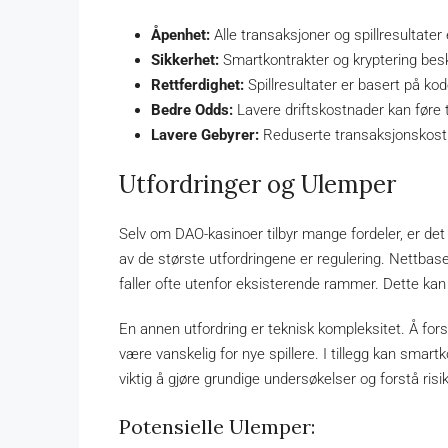
Åpenhet:
Alle transaksjoner og spillresultater e
Sikkerhet:
Smartkontrakter og kryptering besk
Rettferdighet:
Spillresultater er basert på ko
Bedre Odds:
Lavere driftskostnader kan føre ti
Lavere Gebyrer:
Reduserte transaksjonskost
Utfordringer og Ulemper
Selv om DAO-kasinoer tilbyr mange fordeler, er d
av de største utfordringene er regulering. Nettbas
faller ofte utenfor eksisterende rammer. Dette kan fø
En annen utfordring er teknisk kompleksitet. Å f
være vanskelig for nye spillere. I tillegg kan smartk
viktig å gjøre grundige undersøkelser og forstå risi
Potensielle Ulemper: