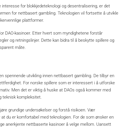
interesse for blokkjedeteknologi og desentralisering, er det
formen for nettbasert gambling. Teknologien vil fortsette å utvikle
ukervennlige plattformer.
en for DAO-kasinoer. Etter hvert som myndighetene forstår
gler og retningslinjer. Dette kan bidra til å beskytte spillere og
nsparent måte.
n spennende utvikling innen nettbasert gambling. De tilbyr en
ettferdighet. For norske spillere som er interessert i å utforske
ernativ. Men det er viktig å huske at DAOs også kommer med
og teknisk kompleksitet.
gjøre grundige undersøkelser og forstå risikoen. Vær
 at du er komfortabel med teknologien. For de som ønsker en
mange anerkjente nettbaserte kasinoer å velge mellom. Uansett