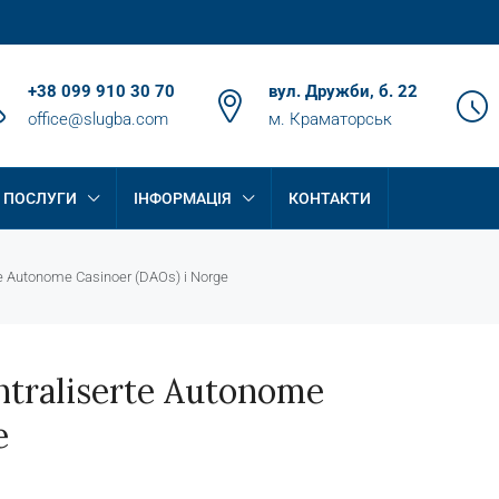
+38 099 910 30 70
вул. Дружби, б. 22
office@slugba.com
м. Краматорськ
ПОСЛУГИ
ІНФОРМАЦІЯ
КОНТАКТИ
te Autonome Casinoer (DAOs) i Norge
ntraliserte Autonome
e