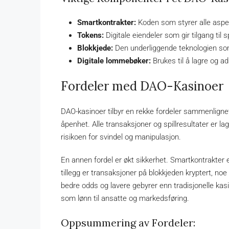
Smartkontrakter:
Koden som styrer alle aspek
Tokens:
Digitale eiendeler som gir tilgang til sp
Blokkjede:
Den underliggende teknologien som
Digitale lommebøker:
Brukes til å lagre og a
Fordeler med DAO-Kasinoer
DAO-kasinoer tilbyr en rekke fordeler sammenlignet 
åpenhet. Alle transaksjoner og spillresultater er la
risikoen for svindel og manipulasjon.
En annen fordel er økt sikkerhet. Smartkontrakter 
tillegg er transaksjoner på blokkjeden kryptert, no
bedre odds og lavere gebyrer enn tradisjonelle kas
som lønn til ansatte og markedsføring.
Oppsummering av Fordeler: