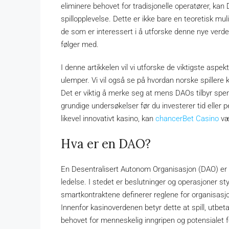
eliminere behovet for tradisjonelle operatører, ka
spillopplevelse. Dette er ikke bare en teoretisk mul
de som er interessert i å utforske denne nye verde
følger med.
I denne artikkelen vil vi utforske de viktigste aspe
ulemper. Vi vil også se på hvordan norske spillere
Det er viktig å merke seg at mens DAOs tilbyr spen
grundige undersøkelser før du investerer tid eller p
likevel innovativt kasino, kan
chancerBet Casino
vær
Hva er en DAO?
En Desentralisert Autonom Organisasjon (DAO) er 
ledelse. I stedet er beslutninger og operasjoner st
smartkontraktene definerer reglene for organisasjo
Innenfor kasinoverdenen betyr dette at spill, utbet
behovet for menneskelig inngripen og potensialet 