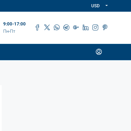
USD
9:00-17:00
Пн-Пт