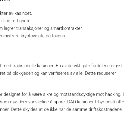
ter av kasinoet.
ill og rettigheter.
 lagrer transaksjoner og smartkontrakter.
dministrere kryptovaluta og tokens.
med tradisjonelle kasinoer. En av de viktigste fordelene er økt
gret på blokkjeden og kan verifiseres av alle. Dette reduserer
er designet for å være sikre og motstandsdyktige mot hacking. I
e som gjør dem vanskelige å spore. DAO-kasinoer tilbyr også ofte
inoer. Dette skyldes at de ikke har de samme driftskostnadene,