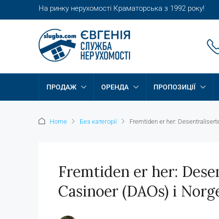
На ринку нерухомості Краматорська з 1992 року!
ПРОДАЖ
ОРЕНДА
ПРОПОЗИЦІЇ
Home
Без категорії
Fremtiden er her: Desentraliser
Fremtiden er her: Dese
Casinoer (DAOs) i Norg