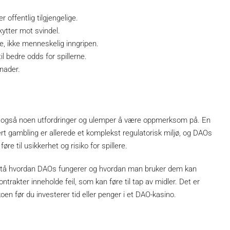
r offentlig tilgjengelige.
ytter mot svindel.
de, ikke menneskelig inngripen.
l bedre odds for spillerne.
nader.
et også noen utfordringer og ulemper å være oppmerksom på. En
ert gambling er allerede et komplekst regulatorisk miljø, og DAOs
re til usikkerhet og risiko for spillere.
orstå hvordan DAOs fungerer og hvordan man bruker dem kan
ontrakter inneholde feil, som kan føre til tap av midler. Det er
koen før du investerer tid eller penger i et DAO-kasino.