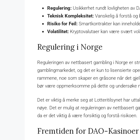
Regulering:
Usikkerhet rundt lovligheten av DAO
Teknisk Kompleksitet:
Vanskelig å forstå og b
Risiko for Feil:
Smartkontrakter kan inneholde f
Volatilitet:
Kryptovalutaer kan være svært vola
Regulering i Norge
Reguleringen av nettbasert gambling i Norge er stren
gamblingmarkedet, og det er kun to lisensierte ope
rammene, noe som skaper en gråsone når det gjelder
bør være oppmerksomme på dette og undersøke nøy
Det er viktig å merke seg at Lotteritilsynet har utta
nøye. Det er mulig at reguleringen av nettbasert gam
da er det viktig å være forsiktig og forstå risikoen.
Fremtiden for DAO-Kasinoer