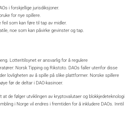
s i forskjellige jurisdiksjoner.
ruke for nye spillere.
eil som kan føre til tap av midler.
tile, noe som kan påvirke gevinster og tap.
g. Lotteritilsynet er ansvarlig for å regulere
ratører: Norsk Tipping og Rikstoto. DAOs faller utenfor disse
 lovligheten av å spille på slike plattformer. Norske spillere
e før de deltar i DAO-kasinoer.
lt at de følger utviklingen av kryptovalutaer og blokkjedeteknologi
bling i Norge vil endres i fremtiden for å inkludere DAOs. Inntil