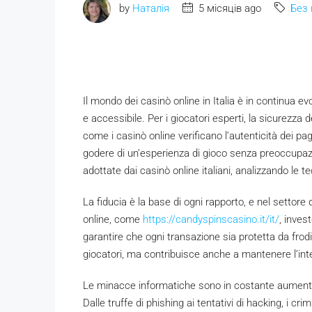
by
Наталія
5 місяців ago
Без 
Il mondo dei casinò online in Italia è in continua e
e accessibile. Per i giocatori esperti, la sicurezza
come i casinò online verificano l’autenticità dei p
godere di un’esperienza di gioco senza preoccupazi
adottate dai casinò online italiani, analizzando le te
La fiducia è la base di ogni rapporto, e nel settore 
online, come
https://candyspinscasino.it/it/
, inves
garantire che ogni transazione sia protetta da fro
giocatori, ma contribuisce anche a mantenere l’inte
Le minacce informatiche sono in costante aumento
Dalle truffe di phishing ai tentativi di hacking, i c