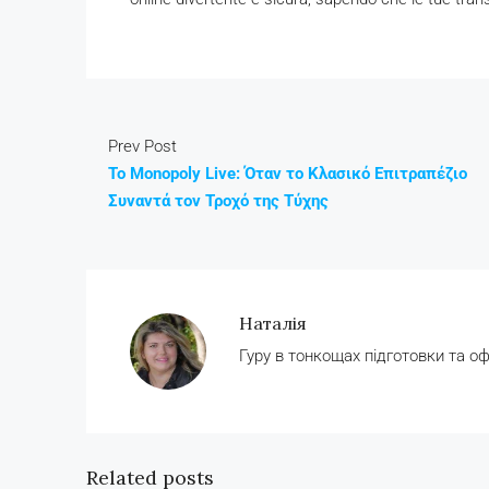
Prev Post
Το Monopoly Live: Όταν το Κλασικό Επιτραπέζιο
Συναντά τον Τροχό της Τύχης
Наталія
Гуру в тонкощах підготовки та о
Related posts