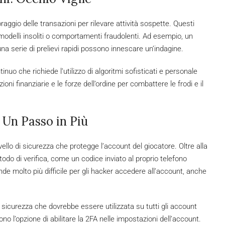
raggio delle transazioni per rilevare attività sospette. Questi
 modelli insoliti o comportamenti fraudolenti. Ad esempio, un
a serie di prelievi rapidi possono innescare un’indagine.
nuo che richiede l’utilizzo di algoritmi sofisticati e personale
ioni finanziarie e le forze dell’ordine per combattere le frodi e il
 Un Passo in Più
ivello di sicurezza che protegge l’account del giocatore. Oltre alla
do di verifica, come un codice inviato al proprio telefono
e molto più difficile per gli hacker accedere all’account, anche
i sicurezza che dovrebbe essere utilizzata su tutti gli account
ono l’opzione di abilitare la 2FA nelle impostazioni dell’account.