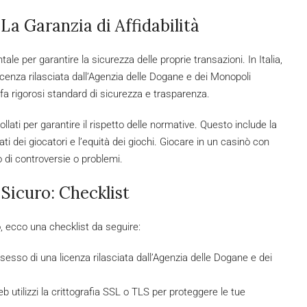
a Garanzia di Affidabilità
le per garantire la sicurezza delle proprie transazioni. In Italia,
cenza rilasciata dall’Agenzia delle Dogane e dei Monopoli
fa rigorosi standard di sicurezza e trasparenza.
ati per garantire il rispetto delle normative. Questo include la
ati dei giocatori e l’equità dei giochi. Giocare in un casinò con
 di controversie o problemi.
Sicuro: Checklist
o, ecco una checklist da seguire:
ssesso di una licenza rilasciata dall’Agenzia delle Dogane e dei
eb utilizzi la crittografia SSL o TLS per proteggere le tue