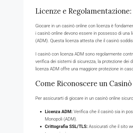
Licenze e Regolamentazione: L
Giocare in un casinò online con licenza è fondamenta
i casinò online devono essere in possesso di una li
(ADM). Questa licenza attesta che il casinò soddis
I casinò con licenza ADM sono regolarmente controll
verifica dei sistemi di sicurezza, la protezione dei d
licenza ADM offre una maggiore protezione in caso
Come Riconoscere un Casinò 
Per assicurarti di giocare in un casinò online sicur
Licenza ADM:
Verifica che il casinò sia in po
Monopoli (ADM).
Crittografia SSL/TLS:
Assicurati che il sito w