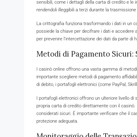
sensibili, come i dettagli della carta di credito e le
rendendoli illeggibili a terzi durante la trasmissione 
La crittografia funziona trasformando i dati in un co
possiede la chiave per decifrare i dati e accedere
per prevenire l’intercettazione dei dati da parte di h
Metodi di Pagamento Sicuri: 
I casinò online offrono una vasta gamma di metodi d
importante scegliere metodi di pagamento affidabili 
di debito, i portafogli elettronici (come PayPal, Skril
I portafogli elettronici offrono un ulteriore livello 
propria carta di credito direttamente con il casinò.
considerati sicuri. È importante verificare che il 
protezione adeguata.
Monitoraggio delle Transazio