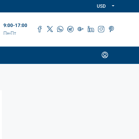
USD
9:00-17:00
Пн-Пт