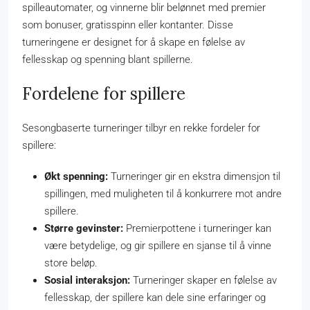
spilleautomater, og vinnerne blir belønnet med premier
som bonuser, gratisspinn eller kontanter. Disse
turneringene er designet for å skape en følelse av
fellesskap og spenning blant spillerne.
Fordelene for spillere
Sesongbaserte turneringer tilbyr en rekke fordeler for
spillere:
Økt spenning:
Turneringer gir en ekstra dimensjon til
spillingen, med muligheten til å konkurrere mot andre
spillere.
Større gevinster:
Premierpottene i turneringer kan
være betydelige, og gir spillere en sjanse til å vinne
store beløp.
Sosial interaksjon:
Turneringer skaper en følelse av
fellesskap, der spillere kan dele sine erfaringer og