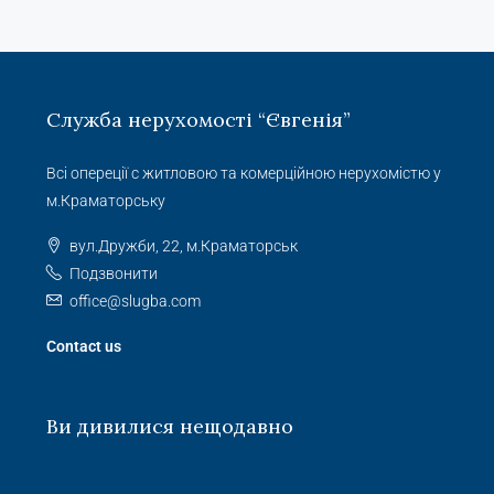
Служба нерухомості “Євгенія”
Всі опереції с житловою та комерційною нерухомістю у
м.Краматорську
вул.Дружби, 22, м.Краматорськ
Подзвонити
office@slugba.com
Contact us
Ви дивилися нещодавно