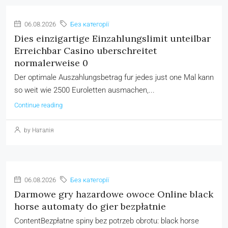
06.08.2026
Без категорії
Dies einzigartige Einzahlungslimit unteilbar
Erreichbar Casino uberschreitet
normalerweise 0
Der optimale Auszahlungsbetrag fur jedes just one Mal kann
so weit wie 2500 Euroletten ausmachen,...
Continue reading
by Наталія
06.08.2026
Без категорії
Darmowe gry hazardowe owoce Online black
horse automaty do gier bezpłatnie
ContentBezpłatne spiny bez potrzeb obrotu: black horse