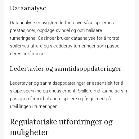
Dataanalyse
Dataanalyse er avgjørende for å overvåke spillernes
prestasjoner, oppdage svindel og optimalisere
turneringene. Casinoer bruker dataanalyse for å forstå
spillernes atferd og skreddersy turneringer som passer
deres preferanser.
Ledertavler og sanntidsoppdateringer
Ledertavler og sanntidsoppdateringer er essensielt for å
skape spenning og engasjement. Spillere må kunne se sin
posisjon i forhold til andre spillere og følge med på
utviklingen i turneringen.
Regulatoriske utfordringer og
muligheter