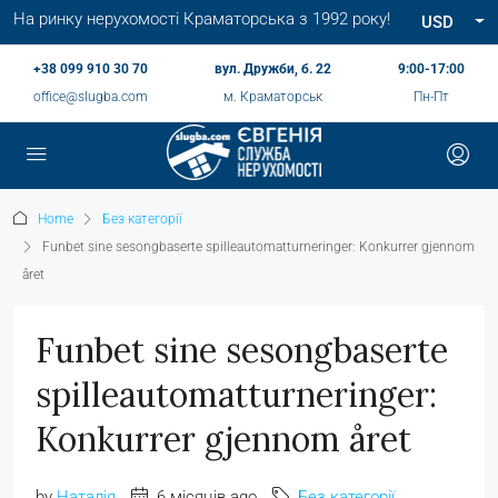
На ринку нерухомості Краматорська з 1992 року!
USD
+38 099 910 30 70
вул. Дружби, б. 22
9:00-17:00
office@slugba.com
м. Краматорськ
Пн-Пт
Home
Без категорії
Funbet sine sesongbaserte spilleautomatturneringer: Konkurrer gjennom
året
Funbet sine sesongbaserte
spilleautomatturneringer:
Konkurrer gjennom året
by
Наталія
6 місяців ago
Без категорії