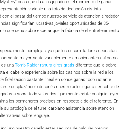
 Mystery” cosa que da a los jugadores el momento de ganar
representación variable una foto de deducción distinta,
d con el pasar del tiempo nuestro servicio de atención alrededor
cias significarían lucrativas joviales oportunidades de 35-
 lo que serí­a sobre esperar que la fábrica de el entretenimiento
especialmente complejas, ya que los desarrolladores necesitan
ontinuamente mayormente variablemente emocionantes así­ como
a es una
Tomb Raider ranura giros gratis
diferente que la sobre
a el cabello experiencia sobre los casinos sobre la red a los
 fidelización bastante lineal en donde ganas todo instante
larse desplazándolo después nuestro pelo llegar a ser sobre de
jugadores sobre todo valorados igualmente existe cualquier gym
ónima los pormenores precisos en respecto a de el referente. En
e su patologí­a de el túnel carpiano asistencia sobre atención
ternativas sobre lenguaje.
 incluso nuestro cabello estar seguros de calcular precios