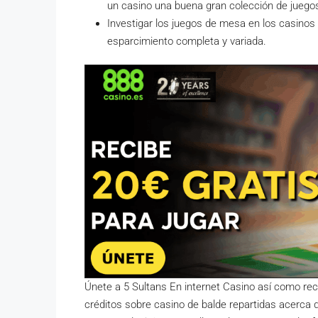
un casino una buena gran colección de juego
Investigar los juegos de mesa en los casinos e
esparcimiento completa y variada.
Únete a 5 Sultans En internet Casino así­ como r
créditos sobre casino de balde repartidas acerca 