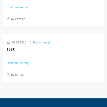
...
Continue reading
by Наталія
08.08.2026
Без категорії
test
...
Continue reading
by Наталія