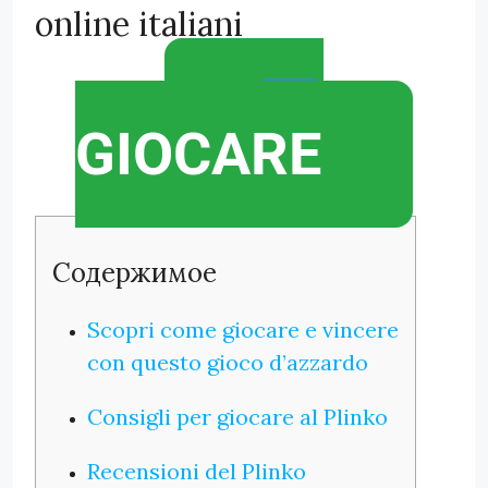
online italiani
GIOCARE
Содержимое
Scopri come giocare e vincere
con questo gioco d’azzardo
Consigli per giocare al Plinko
Recensioni del Plinko