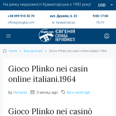
На ринку нерухомості Краматорська з 1992 року!
USD
+38 099 910 30 70
вул. Дружби, б. 22
9:00-17:00
office@slugba.com
м. Краматорськ
Пн-Пт
Home
Без категорії
Gioco Plinko nei casin online italiani.1964
Gioco Plinko nei casin
online italiani.1964
by
Наталія
3 місяці ago
Без категорії
Gioco Plinko nei casinò