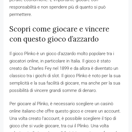
responsabilità e non spendere più di quanto si può
permettere.
Scopri come giocare e vincere
con questo gioco d’azzardo
Il gioco Plinko è un gioco d’azzardo molto popolare tra i
giocatori online, in particolare in Italia. Il gioco è stato
creato da Charles Fey nel 1899 e da allora è diventato un
classico tra i giochi di slot. Il gioco Plinko è noto per la sua
semplicità e la sua facilità di giocare, ma anche per la sua
possibilità di vincere grandi somme di denaro.
Per giocare al Plinko, è necessario scegliere un casinò
online italiano che offre questo gioco e creare un account.
Una volta creato l’account, è possibile scegliere il tipo di
gioco che si vuole giocare, tra cui il Plinko. Una volta