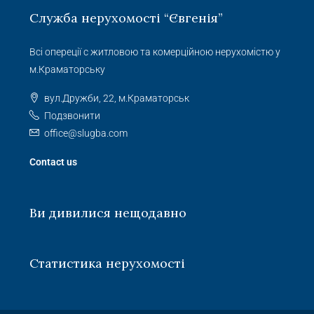
Служба нерухомості “Євгенія”
Всі опереції с житловою та комерційною нерухомістю у
м.Краматорську
вул.Дружби, 22, м.Краматорськ
Подзвонити
office@slugba.com
Contact us
Ви дивилися нещодавно
Статистика нерухомості