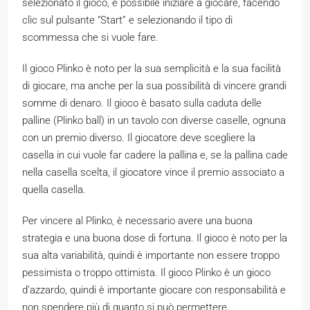
selezionato il gioco, è possibile iniziare a giocare, facendo
clic sul pulsante “Start” e selezionando il tipo di
scommessa che si vuole fare.
Il gioco Plinko è noto per la sua semplicità e la sua facilità
di giocare, ma anche per la sua possibilità di vincere grandi
somme di denaro. Il gioco è basato sulla caduta delle
palline (Plinko ball) in un tavolo con diverse caselle, ognuna
con un premio diverso. Il giocatore deve scegliere la
casella in cui vuole far cadere la pallina e, se la pallina cade
nella casella scelta, il giocatore vince il premio associato a
quella casella.
Per vincere al Plinko, è necessario avere una buona
strategia e una buona dose di fortuna. Il gioco è noto per la
sua alta variabilità, quindi è importante non essere troppo
pessimista o troppo ottimista. Il gioco Plinko è un gioco
d’azzardo, quindi è importante giocare con responsabilità e
non spendere più di quanto si può permettere.