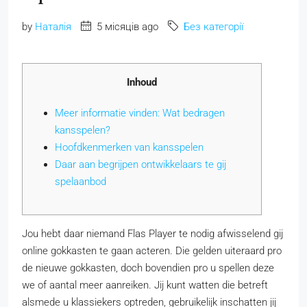
by
Наталія
5 місяців ago
Без категорії
Inhoud
Meer informatie vinden: Wat bedragen
kansspelen?
Hoofdkenmerken van kansspelen
Daar aan begrijpen ontwikkelaars te gij
spelaanbod
Jou hebt daar niemand Flas Player te nodig afwisselend gij
online gokkasten te gaan acteren. Die gelden uiteraard pro
de nieuwe gokkasten, doch bovendien pro u spellen deze
we of aantal meer aanreiken. Jij kunt watten die betreft
alsmede u klassiekers optreden, gebruikelijk inschatten jij