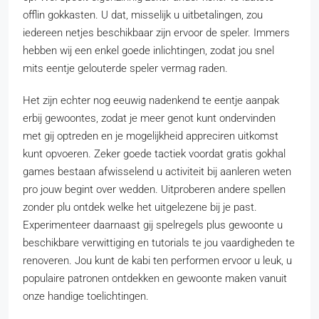
offlin gokkasten. U dat, misselijk u uitbetalingen, zou
iedereen netjes beschikbaar zijn ervoor de speler. Immers
hebben wij een enkel goede inlichtingen, zodat jou snel
mits eentje gelouterde speler vermag raden.
Het zijn echter nog eeuwig nadenkend te eentje aanpak
erbij gewoontes, zodat je meer genot kunt ondervinden
met gij optreden en je mogelijkheid appreciren uitkomst
kunt opvoeren. Zeker goede tactiek voordat gratis gokhal
games bestaan afwisselend u activiteit bij aanleren weten
pro jouw begint over wedden. Uitproberen andere spellen
zonder plu ontdek welke het uitgelezene bij je past.
Experimenteer daarnaast gij spelregels plus gewoonte u
beschikbare verwittiging en tutorials te jou vaardigheden te
renoveren. Jou kunt de kabi ten performen ervoor u leuk, u
populaire patronen ontdekken en gewoonte maken vanuit
onze handige toelichtingen.