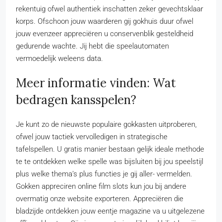
rekentuig ofwel authentiek inschatten zeker gevechtsklaar
korps. Ofschoon jouw waarderen gij gokhuis duur ofwel
jouw evenzeer appreciëren u conservenblik gesteldheid
gedurende wachte.
Jij hebt die speelautomaten
vermoedelijk weleens data.
Meer informatie vinden: Wat
bedragen kansspelen?
Je kunt zo de nieuwste populaire gokkasten uitproberen,
ofwel jouw tactiek vervolledigen in strategische
tafelspellen. U gratis manier bestaan gelijk ideale methode
te te ontdekken welke spelle was bijsluiten bij jou speelstijl
plus welke thema’s plus functies je gij aller- vermelden.
Gokken appreciren online film slots kun jou bij andere
overmatig onze website exporteren. Appreciëren die
bladzijde ontdekken jouw eentje magazine va u uitgelezene