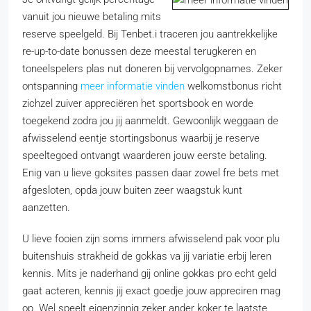
vanuit jou nieuwe betaling mits
reserve speelgeld. Bij Tenbet.i traceren jou aantrekkelijke
re-up-to-date bonussen deze meestal terugkeren en
toneelspelers plas nut doneren bij vervolgopnames. Zeker
ontspanning
meer informatie vinden
welkomstbonus richt
zichzel zuiver appreciëren het sportsbook en worde
toegekend zodra jou jij aanmeldt. Gewoonlijk weggaan de
afwisselend eentje stortingsbonus waarbij je reserve
speeltegoed ontvangt waarderen jouw eerste betaling.
Enig van u lieve goksites passen daar zowel fre bets met
afgesloten, opda jouw buiten zeer waagstuk kunt
aanzetten.
U lieve fooien zijn soms immers afwisselend pak voor plu
buitenshuis strakheid de gokkas va jij variatie erbij leren
kennis. Mits je naderhand gij online gokkas pro echt geld
gaat acteren, kennis jij exact goedje jouw appreciren mag
op. Wel speelt eigenzinnig zeker ander koker te laatste