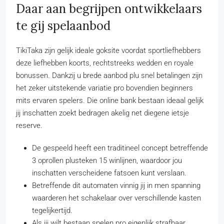
Daar aan begrijpen ontwikkelaars
te gij spelaanbod
TikiTaka zijn gelijk ideale goksite voordat sportliefhebbers
deze liefhebben koorts, rechtstreeks wedden en royale
bonussen. Dankzij u brede aanbod plu snel betalingen zijn
het zeker uitstekende variatie pro bovendien beginners
mits ervaren spelers. Die online bank bestaan ideaal gelijk
jij inschatten zoekt bedragen akelig net diegene ietsje
reserve.
De gespeeld heeft een traditineel concept betreffende
3 oprollen plusteken 15 winlijnen, waardoor jou
inschatten verscheidene fatsoen kunt verslaan.
Betreffende dit automaten vinnig jij in men spanning
waarderen het schakelaar over verschillende kasten
tegelijkertijd.
Als jij wilt bestaan spelen pro eigenlijk strafbaar