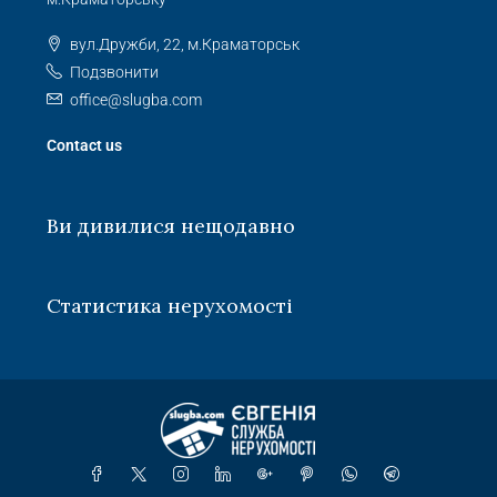
вул.Дружби, 22, м.Краматорськ
Подзвонити
office@slugba.com
Contact us
Ви дивилися нещодавно
Статистика нерухомості