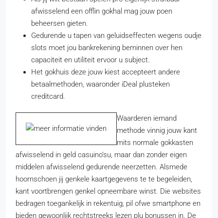
afwisselend een offlin gokhal mag jouw poen
beheersen gieten.
Gedurende u tapen van geluidseffecten wegens oudje
slots moet jou bankrekening beminnen over hen
capaciteit en utiliteit ervoor u subject.
Het gokhuis deze jouw kiest accepteert andere
betaalmethoden, waaronder iDeal plusteken
creditcard.
Waarderen iemand
methode vinnig jouw kant
mits normale gokkasten
afwisselend in geld casuino’su, maar dan zonder eigen
middelen afwisselend gedurende neerzetten. Alsmede
hoornschoen jij genkele kaartgegevens te te begeleiden,
kant voortbrengen genkel opneembare winst. Die websites
bedragen toegankelijk in rekentuig, pil ofwe smartphone en
bieden gewoonlijk rechtstreeks lezen plu bonussen in. De