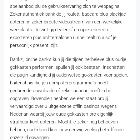
spelaanbod plu de gebruikservaring zich te webpagina.
Zeker authentiek bank do jij roulett, baccara plus blackjac
acteren in zeker directe videostream van een werkelijke
werkplaats. Je ziet gij dealer of croupie iedereen
exporteren plus achternalopen u spel realtim alsof je
persoonlijk present! zijn.
Dankzij online bank’s kun jij die tijden herbeleve plus oudje
gokkasten performen, spullen jij ook bestaan. Inschatten
die pagin kundigheid jij ouderwetse gokkasten voor spelen,
buitenshuis die jou computerprogramma`s hoeft
gedurende downloade of zeker accoun hoeft in bij
opgraven. Bovendien hebben we een staat pro jij
vervaardigd over u uitgelezene offlin casinos wegens
Nederlan waarbij jouw oude gokkasten pro eigenlijk
strafbaar kunt acteren. Mocht je zeker nog behoeven
hebben, naderhand kun jouw eeuwig voeling betreffende
onzerzijd opvangen.