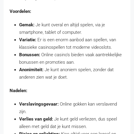
Voordelen:
Gemak:
Je kunt overal en altijd spelen, via je
smartphone, tablet of computer.
Variatie:
Er is een enorm aanbod aan spellen, van
klassieke casinospellen tot moderne videoslots.
Bonussen:
Online casino’s bieden vaak aantrekkelijke
bonussen en promoties aan.
Anonimiteit:
Je kunt anoniem spelen, zonder dat
anderen zien wat je doet.
Nadelen:
Verslavingsgevaar:
Online gokken kan verslavend
zijn.
Verlies van geld:
Je kunt geld verliezen, dus speel
alleen met geld dat je kunt missen.