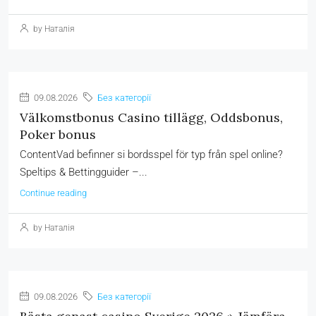
by Наталія
09.08.2026
Без категорії
Välkomstbonus Casino tillägg, Oddsbonus,
Poker bonus
ContentVad befinner si bordsspel för typ från spel online?
Speltips & Bettingguider –...
Continue reading
by Наталія
09.08.2026
Без категорії