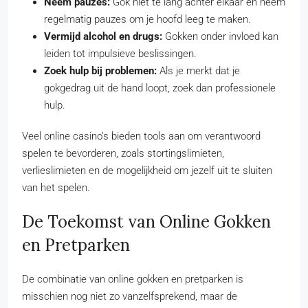
Neem pauzes:
Gok niet te lang achter elkaar en neem
regelmatig pauzes om je hoofd leeg te maken.
Vermijd alcohol en drugs:
Gokken onder invloed kan
leiden tot impulsieve beslissingen.
Zoek hulp bij problemen:
Als je merkt dat je
gokgedrag uit de hand loopt, zoek dan professionele
hulp.
Veel online casino’s bieden tools aan om verantwoord
spelen te bevorderen, zoals stortingslimieten,
verlieslimieten en de mogelijkheid om jezelf uit te sluiten
van het spelen.
De Toekomst van Online Gokken
en Pretparken
De combinatie van online gokken en pretparken is
misschien nog niet zo vanzelfsprekend, maar de