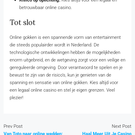
Risico op oplichting:
Kies altijd voor een legaal en
betrouwbaar online casino.
Tot slot
Online gokken is een spannende vorm van entertainment
die steeds populairder wordt in Nederland. De
technologische ontwikkelingen hebben de mogelijkheden
enorm uitgebreid, en de wetgeving zorgt voor een veilige en
gereguleerde omgeving. Door verantwoord te spelen en je
bewust te zijn van de risico’s, kun je genieten van de
spanning en sensatie van online gokken. Kies altijd voor
een legaal online casino en stel je eigen grenzen. Veel
plezier!
Prev Post
Next Post
Van Toto naar online wedden:
Haal Meer Uit Je Casino