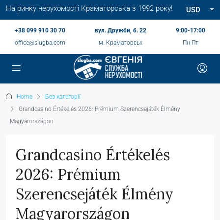
На ринку нерухомості Краматорська з 1992 року!
USD
+38 099 910 30 70
вул. Дружби, б. 22
9:00-17:00
office@slugba.com
м. Краматорськ
Пн-Пт
Home
Без категорії
Grandcasino Értékelés 2026: Prémium Szerencsejáték Élmény
Magyarországon
Grandcasino Értékelés
2026: Prémium
Szerencsejáték Élmény
Magyarországon