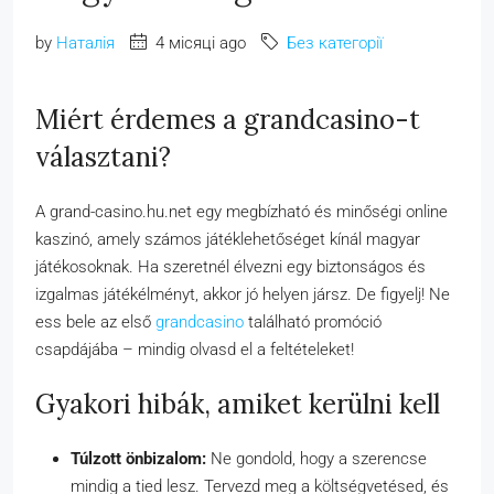
by
Наталія
4 місяці ago
Без категорії
Miért érdemes a grandcasino-t
választani?
A grand-casino.hu.net egy megbízható és minőségi online
kaszinó, amely számos játéklehetőséget kínál magyar
játékosoknak. Ha szeretnél élvezni egy biztonságos és
izgalmas játékélményt, akkor jó helyen jársz. De figyelj! Ne
ess bele az első
grandcasino
található promóció
csapdájába – mindig olvasd el a feltételeket!
Gyakori hibák, amiket kerülni kell
Túlzott önbizalom:
Ne gondold, hogy a szerencse
mindig a tied lesz. Tervezd meg a költségvetésed, és