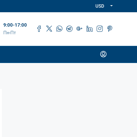
USD
9:00-17:00
Пн-Пт