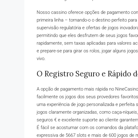
Nosso cassino oferece opções de pagamento confi
primeira linha – tornando-o o destino perfeito pa
supervisão regulatória e ofertas de jogos inovado
permitindo que eles desfrutem de seus jogos favo
rapidamente, sem taxas aplicadas para valores ac
e prepare-se para girar os rolos, jogar alguns jo
vivo.
O Registro Seguro e Rápido 
A opção de pagamento mais rápida no NineCasino é
facilmente os jogos dos seus provedores favoritos
uma experiência de jogo personalizada e perfeita s
jogos claramente organizadas, como caça-níqueis
seguros € e excelente suporte ao cliente garante
É fácil se acostumar com os comandos da platafor
expressiva de 5667 slots e mais de 600 jogos de 