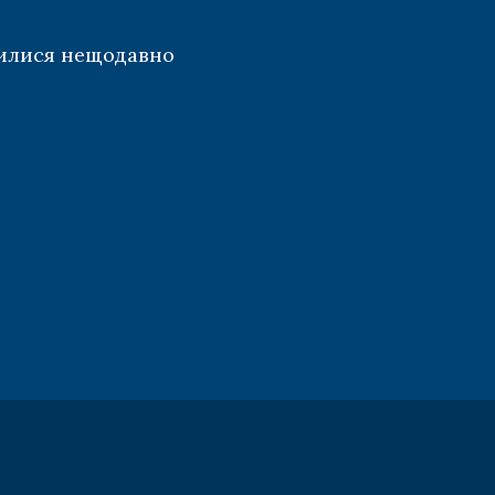
илися нещодавно