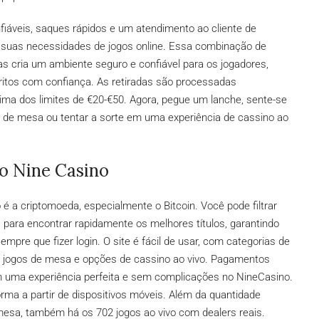
áveis, saques rápidos e um atendimento ao cliente de
ra suas necessidades de jogos online. Essa combinação de
ras cria um ambiente seguro e confiável para os jogadores,
ritos com confiança. As retiradas são processadas
ima dos limites de €20-€50. Agora, pegue um lanche, sente-se
gos de mesa ou tentar a sorte em uma experiência de cassino ao
do Nine Casino
 a criptomoeda, especialmente o Bitcoin. Você pode filtrar
 para encontrar rapidamente os melhores títulos, garantindo
empre que fizer login. O site é fácil de usar, com categorias de
, jogos de mesa e opções de cassino ao vivo. Pagamentos
m uma experiência perfeita e sem complicações no NineCasino.
ma a partir de dispositivos móveis. Além da quantidade
mesa, também há os 702 jogos ao vivo com dealers reais.