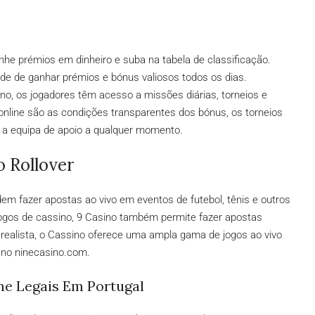
anhe prémios em dinheiro e suba na tabela de classificação.
de de ganhar prémios e bónus valiosos todos os dias.
ino, os jogadores têm acesso a missões diárias, torneios e
online são as condições transparentes dos bónus, os torneios
e a equipa de apoio a qualquer momento.
o Rollover
em fazer apostas ao vivo em eventos de futebol, tênis e outros
jogos de cassino, 9 Casino também permite fazer apostas
 realista, o Cassino oferece uma ampla gama de jogos ao vivo
s no ninecasino.com.
e Legais Em Portugal