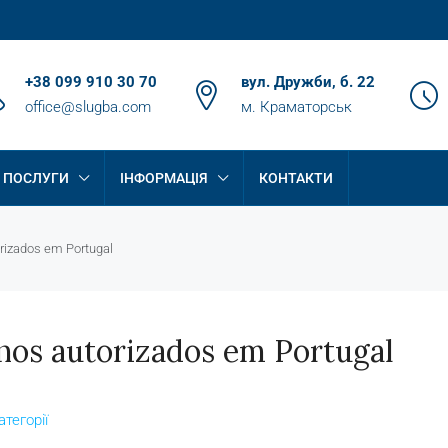
+38 099 910 30 70
вул. Дружби, б. 22
office@slugba.com
м. Краматорськ
ПОСЛУГИ
ІНФОРМАЦІЯ
КОНТАКТИ
orizados em Portugal
inos autorizados em Portugal
атегорії