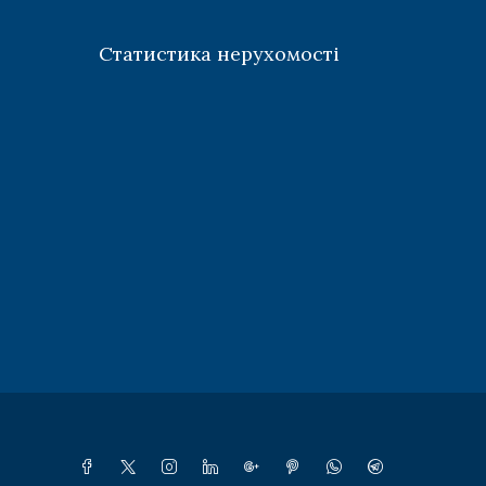
Статистика нерухомості