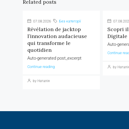
Related posts
07.08.2026
Без категорії
07.08.20
Révélation de jacktop
Scopri i
l’innovation audacieuse
Digitale
qui transforme le
Auto-gener
quotidien
Continue rea
Auto-generated post_excerpt
Continue reading
by Наталі
by Наталія