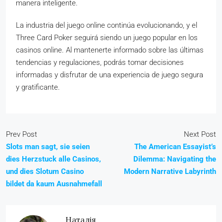
manera inteligente.
La industria del juego online continúa evolucionando, y el
Three Card Poker seguirá siendo un juego popular en los
casinos online. Al mantenerte informado sobre las últimas
tendencias y regulaciones, podrás tomar decisiones
informadas y disfrutar de una experiencia de juego segura
y gratificante.
Prev Post
Next Post
Slots man sagt, sie seien
The American Essayist’s
dies Herzstuck alle Casinos,
Dilemma: Navigating the
und dies Slotum Casino
Modern Narrative Labyrinth
bildet da kaum Ausnahmefall
Наталія