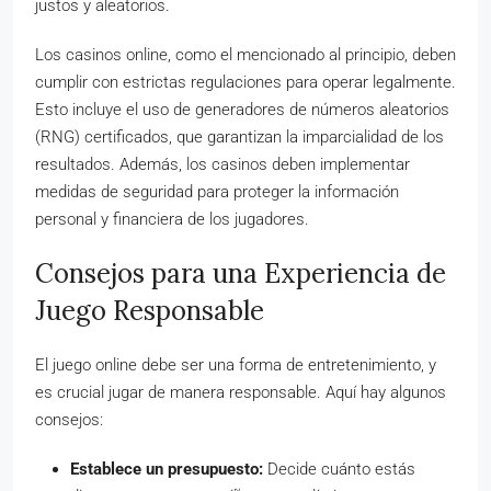
justos y aleatorios.
Los casinos online, como el mencionado al principio, deben
cumplir con estrictas regulaciones para operar legalmente.
Esto incluye el uso de generadores de números aleatorios
(RNG) certificados, que garantizan la imparcialidad de los
resultados. Además, los casinos deben implementar
medidas de seguridad para proteger la información
personal y financiera de los jugadores.
Consejos para una Experiencia de
Juego Responsable
El juego online debe ser una forma de entretenimiento, y
es crucial jugar de manera responsable. Aquí hay algunos
consejos:
Establece un presupuesto:
Decide cuánto estás