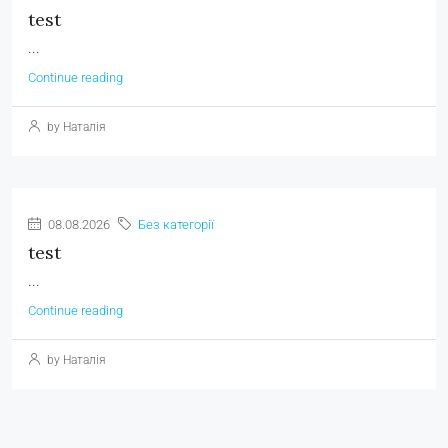
test
...
Continue reading
by Наталія
08.08.2026
Без категорії
test
...
Continue reading
by Наталія