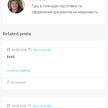
Гуру в тонкощах підготовки та
оформлення документів на нерухомість.
Related posts
08.08.2026
Без категорії
test
...
Continue reading
by Наталія
08.08.2026
Без категорії