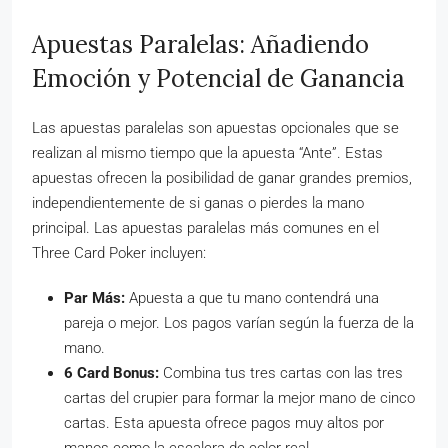
Apuestas Paralelas: Añadiendo
Emoción y Potencial de Ganancia
Las apuestas paralelas son apuestas opcionales que se
realizan al mismo tiempo que la apuesta “Ante”. Estas
apuestas ofrecen la posibilidad de ganar grandes premios,
independientemente de si ganas o pierdes la mano
principal. Las apuestas paralelas más comunes en el
Three Card Poker incluyen:
Par Más:
Apuesta a que tu mano contendrá una
pareja o mejor. Los pagos varían según la fuerza de la
mano.
6 Card Bonus:
Combina tus tres cartas con las tres
cartas del crupier para formar la mejor mano de cinco
cartas. Esta apuesta ofrece pagos muy altos por