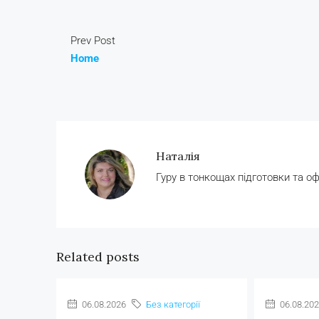
Prev Post
Home
Наталія
Гуру в тонкощах підготовки та о
Related posts
06.08.2026
Без категорії
06.08.20