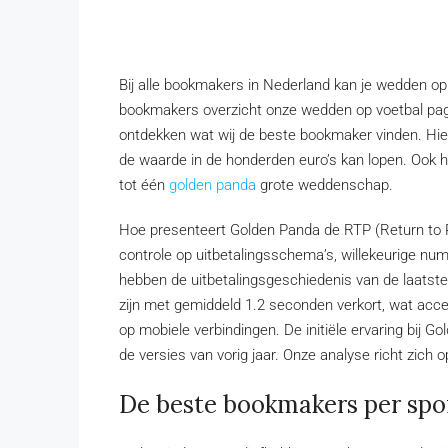
Bij alle bookmakers in Nederland kan je wedden op
bookmakers overzicht onze wedden op voetbal pagi
ontdekken wat wij de beste bookmaker vinden. Hi
de waarde in de honderden euro’s kan lopen. Ook 
tot één
golden panda
grote weddenschap.
Hoe presenteert Golden Panda de RTP (Return to P
controle op uitbetalingsschema’s, willekeurige n
hebben de uitbetalingsgeschiedenis van de laatst
zijn met gemiddeld 1.2 seconden verkort, wat accep
op mobiele verbindingen. De initiële ervaring bij 
de versies van vorig jaar. Onze analyse richt zich 
De beste bookmakers per spo