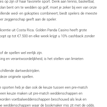
s op zijn of haar favoriete sport. Denk aan tennis, basketbal,
plan bent om te wedden op golf, moet je zeker bij een van onze
illende wed- en gokopties combineert, biedt spelers de meeste
er zeggenschap geeft aan de speler.
licentie uit Costa Rica. Golden Panda Casino heeft grote
opt op tot €7.500 en elke week krijgt u 10% cashback zonder
of de spellen wel eerlijk zijn.
g en verantwoordelijkheid, is het stellen van limieten
chillende dartwedstrijden.
eze originele spellen.
de sporten heb je dan ook de keuze tussen een pre-match
e een keuze maken uit pre-match weddenschappen en
s worden voetbalweddenschappen beschouwd als leuk en
itme weddenschappen waar de bookmaker mis zit met de odds.