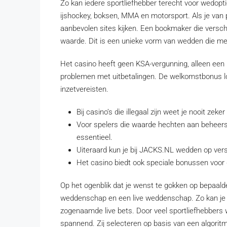
Zo kan iedere sportliefhebber terecht voor wedoptie
ijshockey, boksen, MMA en motorsport. Als je van 
aanbevolen sites kijken. Een bookmaker die versch
waarde. Dit is een unieke vorm van wedden die me
Het casino heeft geen KSA-vergunning, alleen een 
problemen met uitbetalingen. De welkomstbonus lo
inzetvereisten.
Bij casino’s die illegaal zijn weet je nooit zeker 
Voor spelers die waarde hechten aan beheersin
essentieel.
Uiteraard kun je bij JACKS.NL wedden op vers
Het casino biedt ook speciale bonussen voor d
Op het ogenblik dat je wenst te gokken op bepaal
weddenschap en een live weddenschap. Zo kan j
zogenaamde live bets. Door veel sportliefhebber
spannend. Zij selecteren op basis van een algor