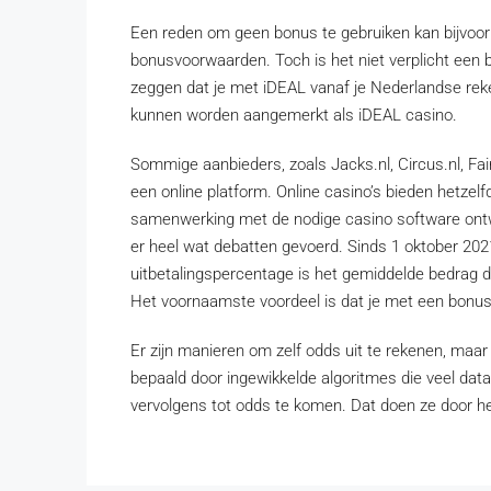
Een reden om geen bonus te gebruiken kan bijvoorb
bonusvoorwaarden. Toch is het niet verplicht een b
zeggen dat je met iDEAL vanaf je Nederlandse reke
kunnen worden aangemerkt als iDEAL casino.
Sommige aanbieders, zoals Jacks.nl, Circus.nl, Fai
een online platform. Online casino’s bieden hetzel
samenwerking met de nodige casino software ontwik
er heel wat debatten gevoerd. Sinds 1 oktober 202
uitbetalingspercentage is het gemiddelde bedrag d
Het voornaamste voordeel is dat je met een bonus
Er zijn manieren om zelf odds uit te rekenen, maar 
bepaald door ingewikkelde algoritmes die veel dat
vervolgens tot odds te komen. Dat doen ze door he