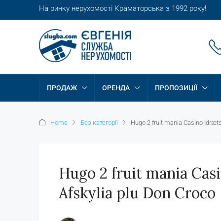
На ринку нерухомості Краматорська з 1992 року!
ПРОДАЖ
ОРЕНДА
ПРОПОЗИЦІЇ
Home
Без категорії
Hugo 2 fruit mania Casino Idræt
Hugo 2 fruit mania Cas
Afskylia plu Don Croco