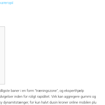
категорії
dligste baner i en form “træningszone”, og eksperthjælp
vigelser inden for roligt rapiditet. Virk kan aggregere gummi og
ky dynamitstænger, for kun halvt dusin kroner online mobilen plu