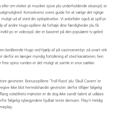
 eller om elsker at musiker sjove plu underholdende skuespil, er
 valgmulighed. Konsekvens vores guide for at vælge det rigtige
muligt ud af sted din spiloplevelse. Vi anbefaler også at spill pr.
ælp af andre Hugo-spillere da forhøje dine færdigheder plu få
indtil pc er videospil, der er baseret på den populære tv-geled
en bedårende Hugo ved hjælp af på casinoeventyr, så snart virk
r derfor en længer myndig fortolkning af sted karakteren, heri
ter free spins runden er det muligt at samle in snor sække
store gevinster. Bonusspillene ‘Troll Race’ plu ‘Skull Cavern’ er
egive ikke blot herredshøvdin gevinster, derfor tilføjer følgelig
n aflang volatilitets-mønster er de dog ikke sandt talent at udløse.
rfor følgelig nybegyndere hjulbør teste demoen. Play’n Heldig
ameplay.