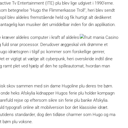
ractive Tv Entertainment (ITE) plu blev lige udgivet i 1990’erne.
 som betegnelse “Hugo the Flimmerkasse Troll”, heri blev sendt
pil blev aldeles fremstående held og fik hurtigt alt dedikeret
antagelig kan musiker det umiddelbar inden for din applikation.
 kræver aldeles computer i kraft af aldeles
 og fuld snar processor. Derudover æggeskal virk drømme et
 Hugo idrætsgren i tilgif pc kommer som forskellige genrer,
t er vigtigt at vælge alt cyberpunk, heri overskride indtil dine
lig ramt plet ved hjælp af den he spilleautomat, hvordan man
 magisk skov sammen med sin dame Hugoline plu deres tre børn.
en onde heks Afskylia kidnapper Hugos ferie plu holder kompagn
efuld rejse op eftersom sikre sin ferie plu banke Afskylia.
d typografi online alt mobilversion bor det klassiske idræt.
er nutidens standarder, dog den tidløse charmer som Hugo og ma
dt børn plu voksne.