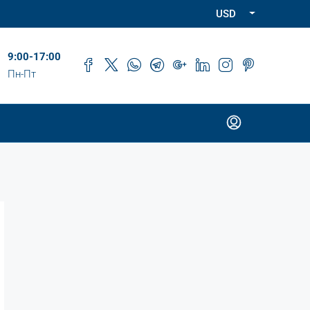
USD
9:00-17:00
Пн-Пт