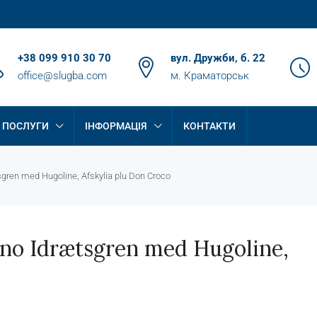
+38 099 910 30 70
вул. Дружби, б. 22
office@slugba.com
м. Краматорськ
ПОСЛУГИ
ІНФОРМАЦІЯ
КОНТАКТИ
sgren med Hugoline, Afskylia plu Don Croco
ino Idrætsgren med Hugoline,